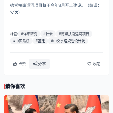
德崇扶南运河项目将于今年8月开工建设。（编译：
安逸）
标签:
#
详细研究
#
社会
#
德崇扶南运河项目
#
中国路桥
#
基建
#
中交水运规划设计院
分享
点赞
收藏
猜你喜欢