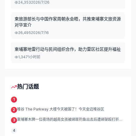
24,353
2026/7/26
柬旅游部长与中国作家周朝永会晤，共推柬埔寨文旅资源
对华宣介
26,495
2026/7/16
柬埔寨地雷行动与民间组织合作，助力雷区社区提升福祉
1,347
1小时前
热门话题
1
堆谷 The Parkway 大楼今天被围了！今天金边堆谷区
2
柬埔寨木牌一位夜场的越南女孩被绑匪钓鱼出去后遭绑架殴打折
3
磨。
4