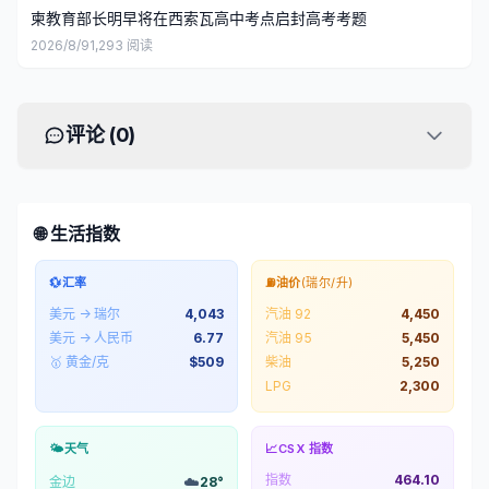
柬教育部长明早将在西索瓦高中考点启封高考考题
2026/8/9
1,293
阅读
评论 (
0
)
🌐 生活指数
💱
汇率
⛽
油价
(瑞尔/升)
美元 → 瑞尔
4,043
汽油 92
4,450
美元 → 人民币
6.77
汽油 95
5,450
🥇 黄金/克
$
509
柴油
5,250
LPG
2,300
🌤️
天气
📈
CSX 指数
指数
464.10
☁️
金边
28
°