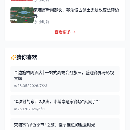
柬埔寨新闻部长：非法侵占领土无法改变法律边
界
1小时前
查看更多 →
猜你喜欢
金边施柏阁酒店| 一站式高端会务旅居，盛迎商界与影视
大咖
26,353
2026/7/23
10块钱的东西2块卖，柬埔寨这家商场“卖疯了”！
26,170
2026/6/11
柬埔寨“绿色季节”之旅：慢享暹粒的惬意时光