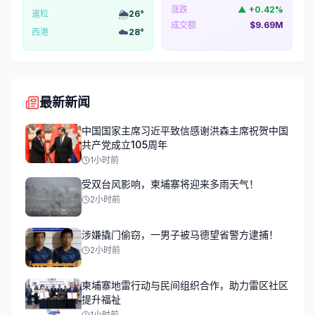
涨跌
▲
+
0.42
%
🌦️
暹粒
26
°
成交额
$9.69M
☁️
西港
28
°
最新新闻
中国国家主席习近平致信感谢洪森主席祝贺中国
共产党成立105周年
1小时前
受双台风影响，柬埔寨将迎来多雨天气！
2小时前
涉嫌撬门偷窃，一男子被马德望省警方逮捕！
2小时前
柬埔寨地雷行动与民间组织合作，助力雷区社区
提升福祉
1小时前