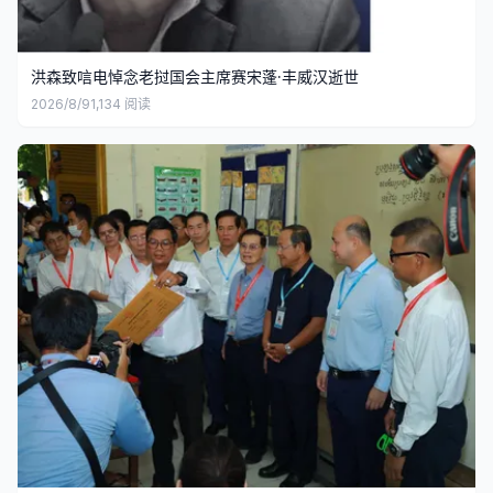
洪森致唁电悼念老挝国会主席赛宋蓬·丰威汉逝世
2026/8/9
1,134
阅读