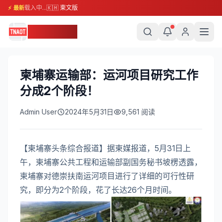
载入中...
🇰🇭 柬文版
⚡ 最新
柬埔寨头条
柬埔寨运输部：运河项目研究工作
分成2个阶段！
Admin User
2024年5月31日
9,561
阅读
【柬埔寨头条综合报道】据柬媒报道，5月31日上
午，柬埔寨公共工程和运输部副国务秘书坡楞透露，
柬埔寨对德崇扶南运河项目进行了详细的可行性研
究，即分为2个阶段，花了长达26个月时间。