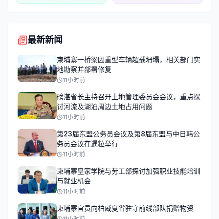
最新新闻
柬埔寨一桥梁因重型车辆超载坍塌，相关部门实
地勘察并部署修复
11小时前
磅湛省长主持召开土地管理委员会会议，重点探
讨河流及湖泊周边土地占用问题
11小时前
第23届东盟公务员会议及第8届东盟与中日韩公
务员会议在暹粒举行
11小时前
柬埔寨皇家学院与劳工部探讨加强职业技能培训
与就业机会
11小时前
柬埔寨官员向柏威夏省驻守前线部队捐赠物资
11小时前