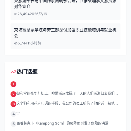
柬旅游部长与中国作家周朝永会晤，共推柬埔寨文旅资源
对华宣介
26,494
2026/7/16
柬埔寨皇家学院与劳工部探讨加强职业技能培训与就业机
会
5,744
11小时前
热门话题
1
御和堂的夜华灯初上，喧嚣渐远忙碌了一天的人们渐渐归去我们的
2
灯
这个狗利用花言巧语的手段，我公司的员工听信了他的话，被他带
3
到
🤍
4
西哈努克市（Kampong Som）的强降雨引发了危险的洪涝
5