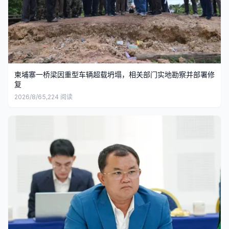
柬埔寨一桥梁因重型车辆超载坍塌，相关部门实地勘察并部署修
复
2026/8/6
5,224
阅读