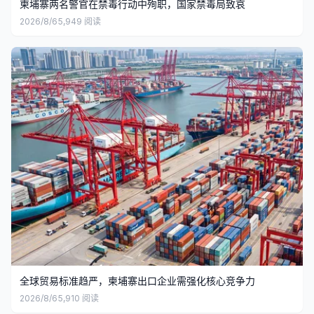
柬埔寨两名警官在禁毒行动中殉职，国家禁毒局致哀
2026/8/6
5,949
阅读
全球贸易标准趋严，柬埔寨出口企业需强化核心竞争力
2026/8/6
5,910
阅读