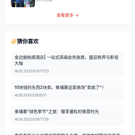
查看更多 →
猜你喜欢
金边施柏阁酒店| 一站式高端会务旅居，盛迎商界与影视
大咖
26,352
2026/7/23
10块钱的东西2块卖，柬埔寨这家商场“卖疯了”！
26,159
2026/6/11
柬埔寨“绿色季节”之旅：慢享暹粒的惬意时光
24,352
2026/7/26