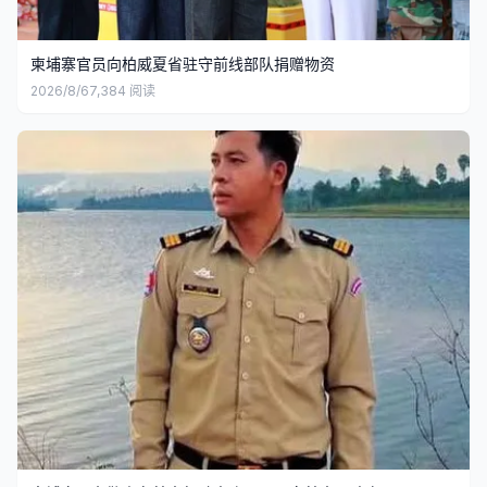
柬埔寨官员向柏威夏省驻守前线部队捐赠物资
2026/8/6
7,384
阅读