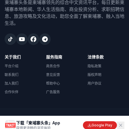
柬埔寨头条是柬埔寨领先的综合中文资讯平台，每日更新柬
埔寨本地新闻、华人生活指南、商业投资分析、求职招聘信
息、旅游攻略及文化活动，助您全面了解柬埔寨、融入当地
生活。
关于我们
服务指南
法律条款
平台介绍
商务合作
隐私政策
联系我们
意见反馈
版权声明
加入我们
帮助中心
用户协议
合作伙伴
广告服务
©
2026
柬埔寨头条
. All rights reserved.
下载「柬埔寨头条」App
Made with
in Cambodia
Google Play
获得更流畅的浏览体验