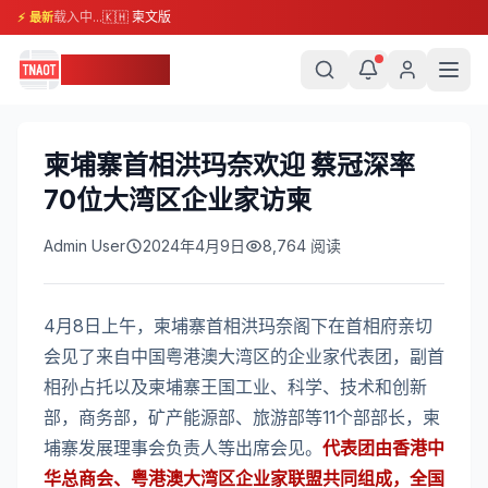
载入中...
🇰🇭 柬文版
⚡ 最新
柬埔寨头条
​柬埔寨首相洪玛奈欢迎 蔡冠深率
70位大湾区企业家访柬
Admin User
2024年4月9日
8,764
阅读
4月8日上午，柬埔寨首相洪玛奈阁下在首相府亲切
会见了来自中国粤港澳大湾区的企业家代表团，副首
相孙占托以及柬埔寨王国工业、科学、技术和创新
部，商务部，矿产能源部、旅游部等11个部部长，柬
埔寨发展理事会负责人等出席会见。
代表团由香港中
华总商会、粤港澳大湾区企业家联盟共同组成，全国