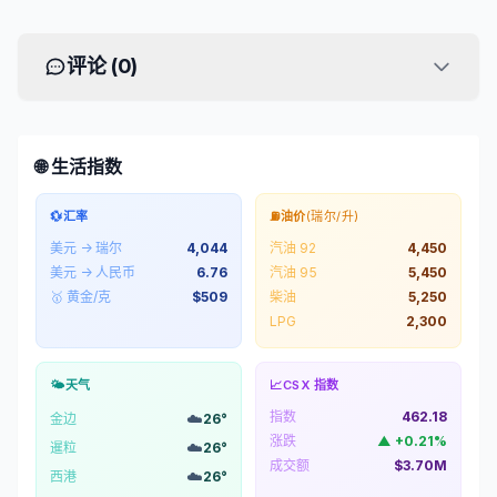
评论 (
0
)
🌐 生活指数
💱
汇率
⛽
油价
(瑞尔/升)
美元 → 瑞尔
4,044
汽油 92
4,450
美元 → 人民币
6.76
汽油 95
5,450
🥇 黄金/克
$
509
柴油
5,250
LPG
2,300
🌤️
天气
📈
CSX 指数
指数
462.18
☁️
金边
26
°
涨跌
▲
+
0.21
%
☁️
暹粒
26
°
成交额
$3.70M
☁️
西港
26
°