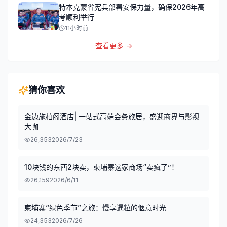
特本克蒙省宪兵部署安保力量，确保2026年高
考顺利举行
11小时前
查看更多 →
猜你喜欢
金边施柏阁酒店| 一站式高端会务旅居，盛迎商界与影视
大咖
26,353
2026/7/23
10块钱的东西2块卖，柬埔寨这家商场“卖疯了”！
26,159
2026/6/11
柬埔寨“绿色季节”之旅：慢享暹粒的惬意时光
24,353
2026/7/26