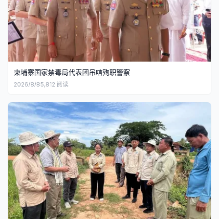
柬埔寨国家禁毒局代表团吊唁殉职警察
2026/8/8
5,812
阅读