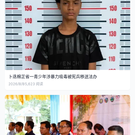
卜迭棉芷省一青少年涉暴力吸毒被宪兵移送法办
2026/8/8
5,623
阅读