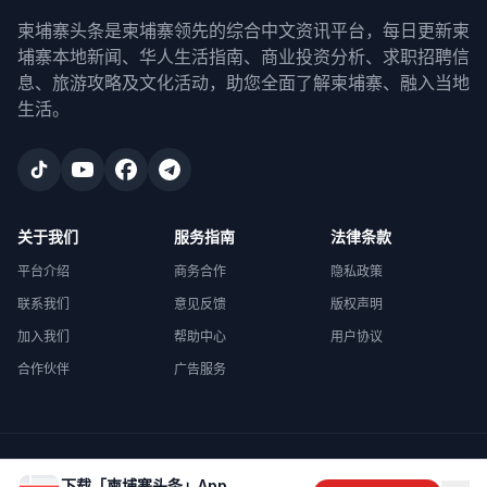
柬埔寨头条是柬埔寨领先的综合中文资讯平台，每日更新柬
埔寨本地新闻、华人生活指南、商业投资分析、求职招聘信
息、旅游攻略及文化活动，助您全面了解柬埔寨、融入当地
生活。
关于我们
服务指南
法律条款
平台介绍
商务合作
隐私政策
联系我们
意见反馈
版权声明
加入我们
帮助中心
用户协议
合作伙伴
广告服务
©
2026
柬埔寨头条
. All rights reserved.
下载「柬埔寨头条」App