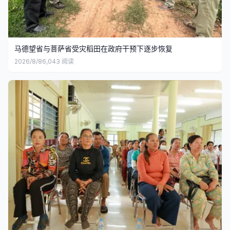
马德望省与菩萨省受灾稻田在政府干预下逐步恢复
2026/8/8
6,043
阅读