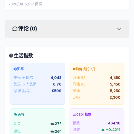
2026/8/8
5,517
阅读
评论 (
0
)
🌐 生活指数
💱
汇率
⛽
油价
(瑞尔/升)
美元 → 瑞尔
4,043
汽油 92
4,450
美元 → 人民币
6.76
汽油 95
5,450
🥇 黄金/克
$
509
柴油
5,250
LPG
2,300
🌤️
天气
📈
CSX 指数
指数
464.10
☁️
金边
27
°
涨跌
▲
+
0.42
%
☁️
暹粒
26
°