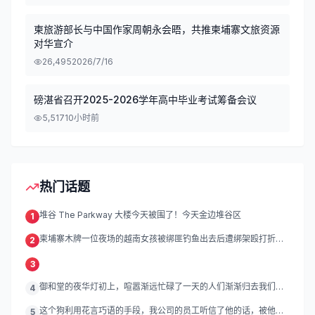
柬旅游部长与中国作家周朝永会晤，共推柬埔寨文旅资源
对华宣介
26,495
2026/7/16
磅湛省召开2025-2026学年高中毕业考试筹备会议
5,517
10小时前
热门话题
堆谷 The Parkway 大楼今天被围了！今天金边堆谷区
1
柬埔寨木牌一位夜场的越南女孩被绑匪钓鱼出去后遭绑架殴打折
2
磨。
3
御和堂的夜华灯初上，喧嚣渐远忙碌了一天的人们渐渐归去我们的
4
灯
这个狗利用花言巧语的手段，我公司的员工听信了他的话，被他带
5