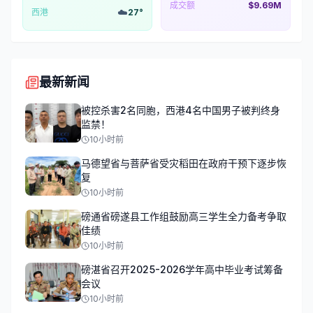
成交额
$9.69M
☁️
西港
27
°
最新新闻
被控杀害2名同胞，西港4名中国男子被判终身
监禁！
10小时前
马德望省与菩萨省受灾稻田在政府干预下逐步恢
复
10小时前
磅通省磅遂县工作组鼓励高三学生全力备考争取
佳绩
10小时前
磅湛省召开2025-2026学年高中毕业考试筹备
会议
10小时前