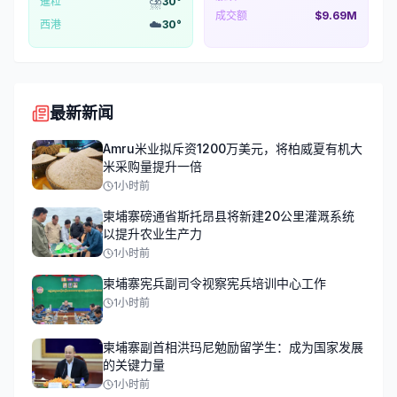
⛈️
暹粒
30
°
成交额
$9.69M
☁️
西港
30
°
最新新闻
Amru米业拟斥资1200万美元，将柏威夏有机大
米采购量提升一倍
1小时前
柬埔寨磅通省斯托昂县将新建20公里灌溉系统
以提升农业生产力
1小时前
柬埔寨宪兵副司令视察宪兵培训中心工作
1小时前
柬埔寨副首相洪玛尼勉励留学生：成为国家发展
的关键力量
1小时前