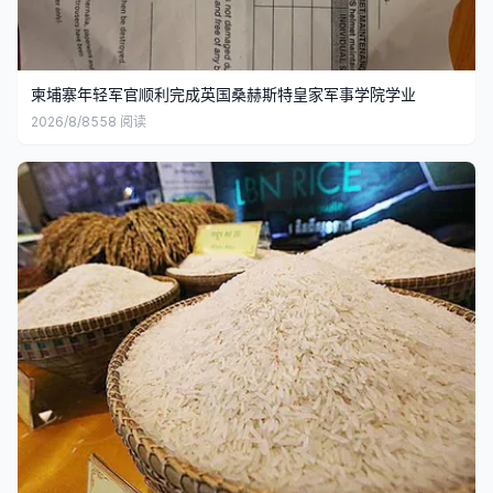
柬埔寨年轻军官顺利完成英国桑赫斯特皇家军事学院学业
2026/8/8
558
阅读