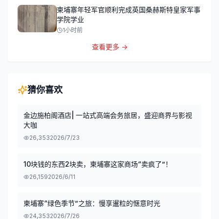
柬埔寨年轻军官顺利完成英国桑赫斯特皇家军事
学院学业
1小时前
查看更多 →
猜你喜欢
金边施柏阁酒店| 一站式高端会务旅居，盛迎商界与影视
大咖
26,353
2026/7/23
10块钱的东西2块卖，柬埔寨这家商场“卖疯了”！
26,159
2026/6/11
柬埔寨“绿色季节”之旅：慢享暹粒的惬意时光
24,353
2026/7/26