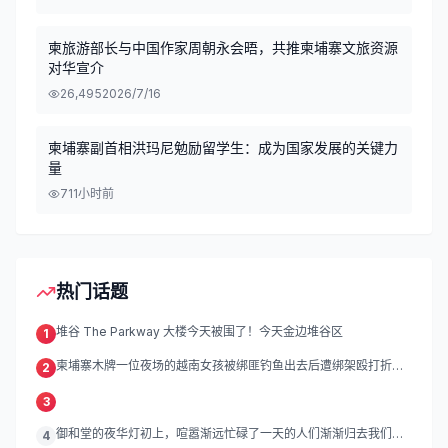
柬旅游部长与中国作家周朝永会晤，共推柬埔寨文旅资源
对华宣介
26,495
2026/7/16
柬埔寨副首相洪玛尼勉励留学生：成为国家发展的关键力
量
71
1小时前
热门话题
堆谷 The Parkway 大楼今天被围了！今天金边堆谷区
1
柬埔寨木牌一位夜场的越南女孩被绑匪钓鱼出去后遭绑架殴打折
2
磨。
3
御和堂的夜华灯初上，喧嚣渐远忙碌了一天的人们渐渐归去我们的
4