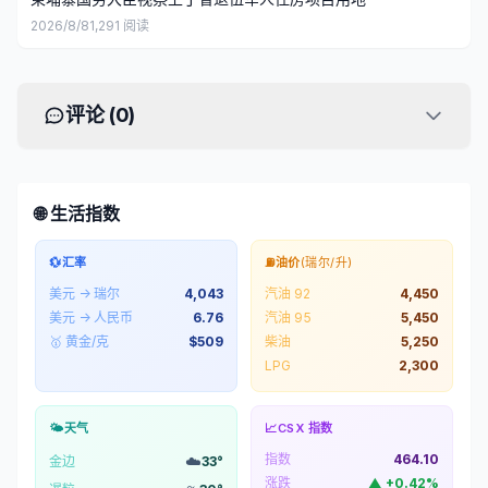
2026/8/8
1,291
阅读
评论 (
0
)
🌐 生活指数
💱
汇率
⛽
油价
(瑞尔/升)
美元 → 瑞尔
4,043
汽油 92
4,450
美元 → 人民币
6.76
汽油 95
5,450
🥇 黄金/克
$
509
柴油
5,250
LPG
2,300
🌤️
天气
📈
CSX 指数
指数
464.10
☁️
金边
33
°
涨跌
▲
+
0.42
%