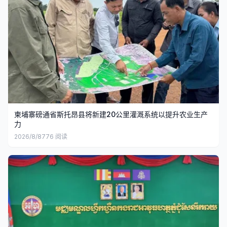
柬埔寨磅通省斯托昂县将新建20公里灌溉系统以提升农业生产
力
2026/8/8
776
阅读