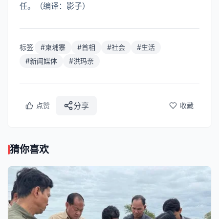
任。（编译：影子）
标签:
#
柬埔寨
#
首相
#
社会
#
生活
#
新闻媒体
#
洪玛奈
分享
点赞
收藏
猜你喜欢