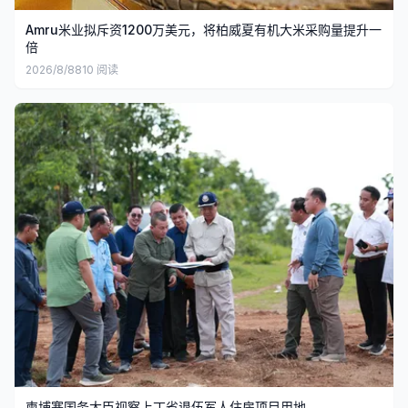
Amru米业拟斥资1200万美元，将柏威夏有机大米采购量提升一
倍
2026/8/8
810
阅读
柬埔寨国务大臣视察上丁省退伍军人住房项目用地