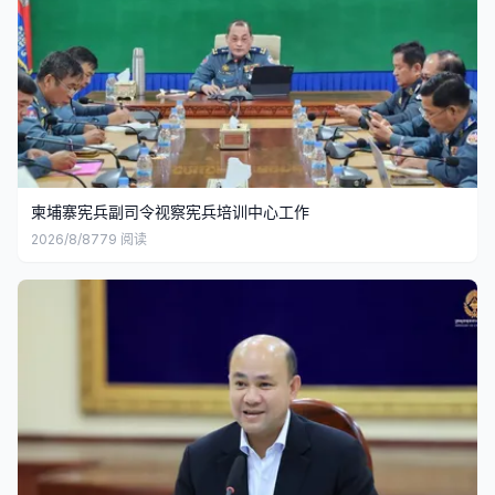
柬埔寨宪兵副司令视察宪兵培训中心工作
2026/8/8
779
阅读