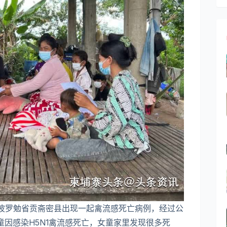
，波罗勉省贡斋密县出现一起禽流感死亡病例，经过公
童因感染H5N1禽流感死亡，女童家里发现很多死