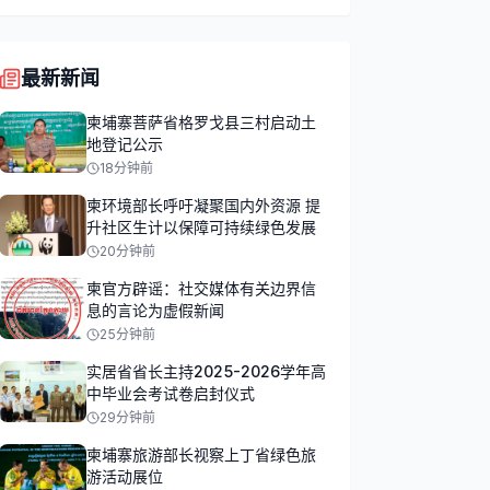
最新新闻
柬埔寨菩萨省格罗戈县三村启动土
地登记公示
18分钟前
柬环境部长呼吁凝聚国内外资源 提
升社区生计以保障可持续绿色发展
20分钟前
柬官方辟谣：社交媒体有关边界信
息的言论为虚假新闻
25分钟前
实居省省长主持2025-2026学年高
中毕业会考试卷启封仪式
29分钟前
柬埔寨旅游部长视察上丁省绿色旅
游活动展位