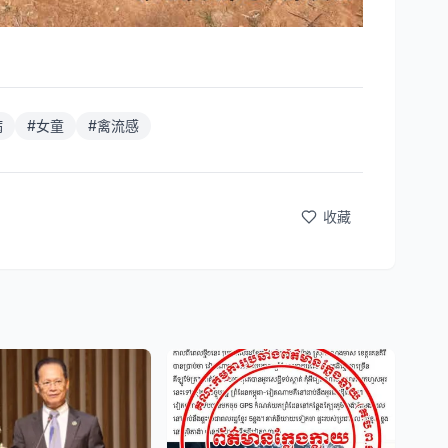
病
#
女童
#
禽流感
收藏