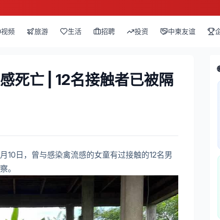
视频
旅游
生活
招聘
投资
中柬友谊
死亡 | 12名接触者已被隔
月10日，曾与感染禽流感的女童有过接触的12名男
察。