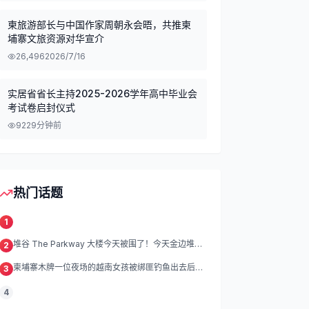
柬旅游部长与中国作家周朝永会晤，共推柬
埔寨文旅资源对华宣介
26,496
2026/7/16
实居省省长主持2025-2026学年高中毕业会
考试卷启封仪式
92
29分钟前
热门话题
1
堆谷 The Parkway 大楼今天被围了！今天金边堆谷
2
区
柬埔寨木牌一位夜场的越南女孩被绑匪钓鱼出去后遭
3
绑架殴打折磨。
4