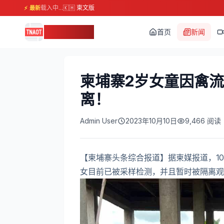
载入中...
🇰🇭 柬文版
⚡ 最新
柬埔寨头条
首页
新闻
柬埔寨2岁女童因禽流感
离！
Admin User
2023年10月10日
9,466
阅读
【柬埔寨头条综合报道】据柬媒报道，10
女目前已被采样检测，并且暂时被隔离观