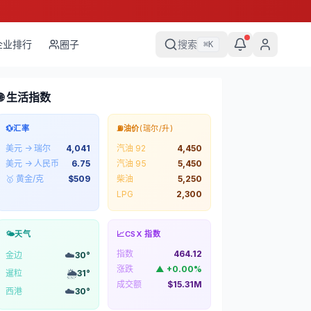
企业排行
圈子
搜索
⌘
K
🌐 生活指数
💱
汇率
⛽
油价
(瑞尔/升)
美元 → 瑞尔
4,041
汽油 92
4,450
美元 → 人民币
6.75
汽油 95
5,450
🥇 黄金/克
$
509
柴油
5,250
LPG
2,300
🌤️
天气
📈
CSX 指数
指数
464.12
☁️
金边
30
°
涨跌
▲
+
0.00
%
🌦️
暹粒
31
°
成交额
$15.31M
☁️
西港
30
°