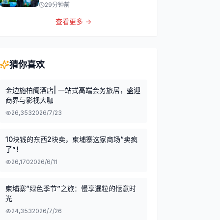
29分钟前
查看更多 →
猜你喜欢
金边施柏阁酒店| 一站式高端会务旅居，盛迎
商界与影视大咖
26,353
2026/7/23
10块钱的东西2块卖，柬埔寨这家商场“卖疯
了”！
26,170
2026/6/11
柬埔寨“绿色季节”之旅：慢享暹粒的惬意时
光
24,353
2026/7/26