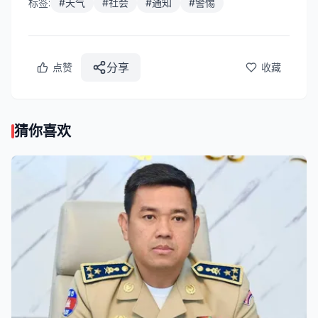
标签:
#
天气
#
社会
#
通知
#
警惕
分享
点赞
收藏
猜你喜欢