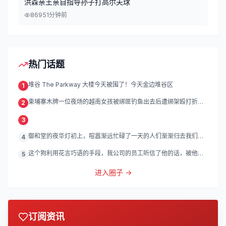
洪森亲王亲自指导孙子打高尔夫球
869
51分钟前
热门话题
堆谷 The Parkway 大楼今天被围了！今天金边堆谷区
1
柬埔寨木牌一位夜场的越南女孩被绑匪钓鱼出去后遭绑架殴打折
2
磨。
3
御和堂的夜华灯初上，喧嚣渐远忙碌了一天的人们渐渐归去我们的
4
灯
这个狗利用花言巧语的手段，我公司的员工听信了他的话，被他带
5
到
进入圈子 →
订阅资讯