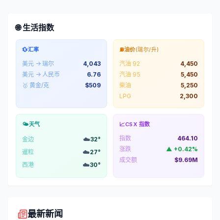
🌐 生活指数
💱
汇率
⛽
油价
(瑞尔/升)
美元 → 瑞尔
4,043
汽油 92
4,450
美元 → 人民币
6.76
汽油 95
5,450
🥇 黄金/克
$
509
柴油
5,250
LPG
2,300
🌤️
天气
📈
CSX 指数
指数
464.10
☁️
金边
32
°
涨跌
▲
+
0.42
%
☁️
暹粒
27
°
成交额
$9.69M
☁️
西港
30
°
最新新闻