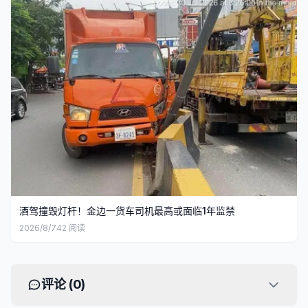
酒驾撞毁灯杆！金边一货车司机最高或面临1年监禁
2026/8/7
42
阅读
评论 (
0
)