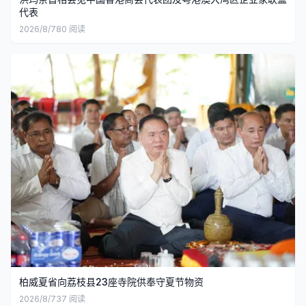
代表
2026/8/7
80
阅读
柏威夏省向荔枝县23座寺院供奉守夏节物资
2026/8/7
37
阅读