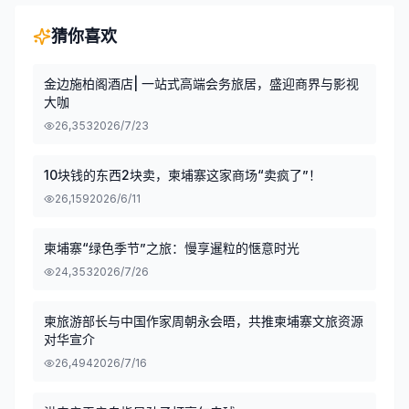
猜你喜欢
金边施柏阁酒店| 一站式高端会务旅居，盛迎商界与影视
大咖
26,353
2026/7/23
10块钱的东西2块卖，柬埔寨这家商场“卖疯了”！
26,159
2026/6/11
柬埔寨“绿色季节”之旅：慢享暹粒的惬意时光
24,353
2026/7/26
柬旅游部长与中国作家周朝永会晤，共推柬埔寨文旅资源
对华宣介
26,494
2026/7/16