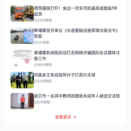
酒驾撞毁灯杆！金边一货车司机最高或面临1年
监禁
22分钟前
柬埔寨官员审议《水道基础设施管理次级法令》
草案
1小时前
柬埔寨新闻部启动打击网络诈骗国际会议媒体注
册工作
18分钟前
洪森亲王亲自指导孙子打高尔夫球
51分钟前
波贝市一名高中教师因猥亵未成年人被送交法院
6分钟前
查看更多 →