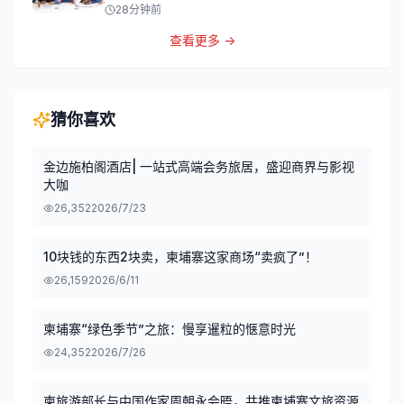
28分钟前
查看更多 →
猜你喜欢
金边施柏阁酒店| 一站式高端会务旅居，盛迎商界与影视
大咖
26,352
2026/7/23
10块钱的东西2块卖，柬埔寨这家商场“卖疯了”！
26,159
2026/6/11
柬埔寨“绿色季节”之旅：慢享暹粒的惬意时光
24,352
2026/7/26
柬旅游部长与中国作家周朝永会晤，共推柬埔寨文旅资源