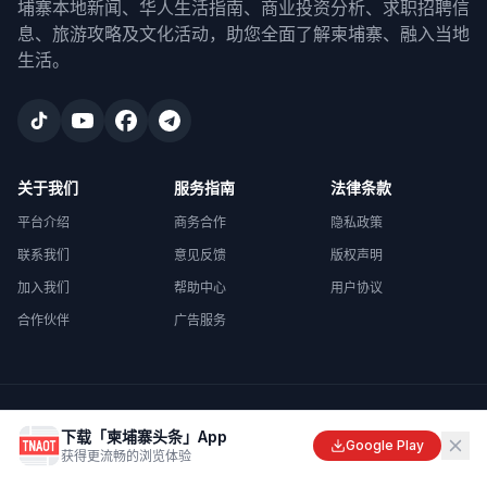
埔寨本地新闻、华人生活指南、商业投资分析、求职招聘信
息、旅游攻略及文化活动，助您全面了解柬埔寨、融入当地
生活。
关于我们
服务指南
法律条款
平台介绍
商务合作
隐私政策
联系我们
意见反馈
版权声明
加入我们
帮助中心
用户协议
合作伙伴
广告服务
©
2026
柬埔寨头条
. All rights reserved.
下载「柬埔寨头条」App
Made with
in Cambodia
Google Play
获得更流畅的浏览体验