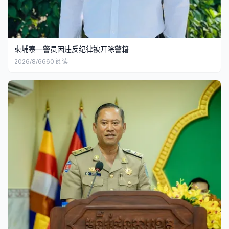
柬埔寨一警员因违反纪律被开除警籍
2026/8/6
660
阅读