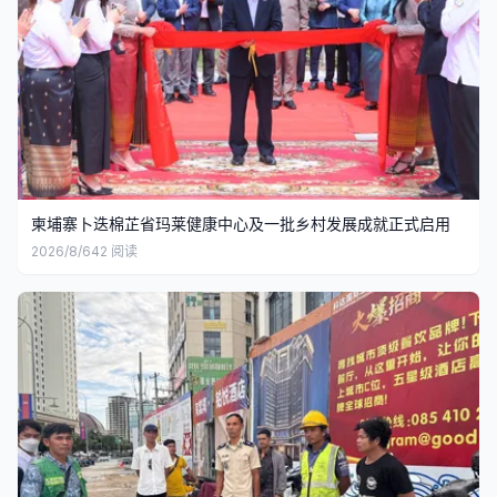
柬埔寨卜迭棉芷省玛莱健康中心及一批乡村发展成就正式启用
2026/8/6
42
阅读