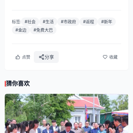
标签:
#
社会
#
生活
#
市政府
#
返程
#
新年
#
金边
#
免费大巴
分享
点赞
收藏
猜你喜欢