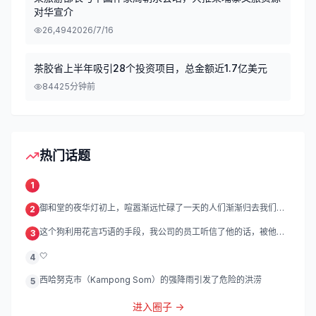
对华宣介
26,494
2026/7/16
茶胶省上半年吸引28个投资项目，总金额近1.7亿美元
844
25分钟前
热门话题
1
御和堂的夜华灯初上，喧嚣渐远忙碌了一天的人们渐渐归去我们的
2
灯
这个狗利用花言巧语的手段，我公司的员工听信了他的话，被他带
3
到
🤍
4
西哈努克市（Kampong Som）的强降雨引发了危险的洪涝
5
进入圈子 →