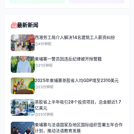
最新新闻
西港劳工局介入解决14名建筑工人薪资纠纷
4分钟前
柬埔寨一警员因违反纪律被开除警籍
21分钟前
2025年柬埔寨茶胶省人均GDP增至2310美元
23分钟前
茶胶省上半年吸引28个投资项目，总金额近1.7
亿美元
25分钟前
柬埔寨与法语国家及地区国际组织签署五年合作
计划，推动法语教育发展