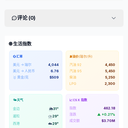
评论 (
0
)
🌐 生活指数
💱
汇率
⛽
油价
(瑞尔/升)
美元 → 瑞尔
4,044
汽油 92
4,450
美元 → 人民币
6.76
汽油 95
5,450
🥇 黄金/克
$
509
柴油
5,250
LPG
2,300
🌤️
天气
📈
CSX 指数
指数
462.18
🌦️
金边
31
°
涨跌
▲
+
0.21
%
⛈️
暹粒
29
°
成交额
$3.70M
☁️
西港
29
°