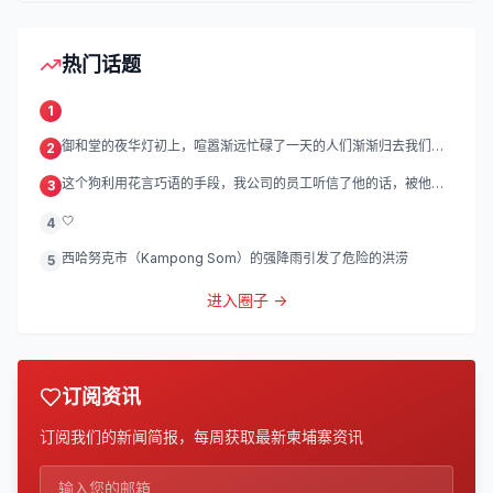
热门话题
1
御和堂的夜华灯初上，喧嚣渐远忙碌了一天的人们渐渐归去我们的
2
灯
这个狗利用花言巧语的手段，我公司的员工听信了他的话，被他带
3
到
🤍
4
西哈努克市（Kampong Som）的强降雨引发了危险的洪涝
5
进入圈子 →
订阅资讯
订阅我们的新闻简报，每周获取最新柬埔寨资讯