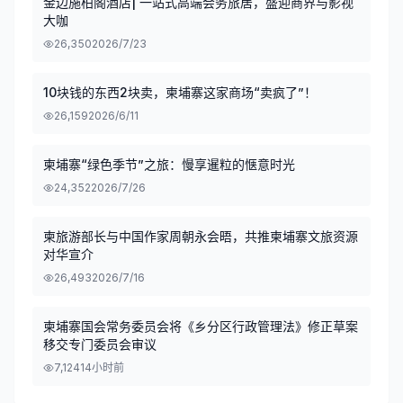
金边施柏阁酒店| 一站式高端会务旅居，盛迎商界与影视
大咖
26,350
2026/7/23
10块钱的东西2块卖，柬埔寨这家商场“卖疯了”！
26,159
2026/6/11
柬埔寨“绿色季节”之旅：慢享暹粒的惬意时光
24,352
2026/7/26
柬旅游部长与中国作家周朝永会晤，共推柬埔寨文旅资源
对华宣介
26,493
2026/7/16
柬埔寨国会常务委员会将《乡分区行政管理法》修正草案
移交专门委员会审议
7,124
14小时前