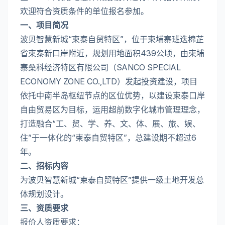
欢迎符合资质条件的单位报名参加。
一、项目简况
波贝智慧新城“柬泰自贸特区”，位于柬埔寨班迭棉芷
省柬泰新口岸附近，规划用地面积439公顷，由柬埔
寨桑科经济特区有限公司（SANCO SPECIAL
ECONOMY ZONE CO.,LTD）发起投资建设，项目
依托中南半岛枢纽节点的区位优势，以建设柬泰口岸
自由贸易区为目标，运用超前数字化城市管理理念，
打造融合“工、贸、学、养、文、体、展、旅、娱、
住”于一体化的“柬泰自贸特区”，总建设期不超过6
年。
二、招标内容
为波贝智慧新城“柬泰自贸特区”提供一级土地开发总
体规划设计。
三、资质要求
报价人资质要求：