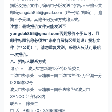
描版及报价文件可编辑电子版发送至招标人采购公共
邮箱
yangdali855@gmail.com
（唯一指定邮箱），逾
期不予受理。其他任何投递方式均无效。
注意：最终报价文件只能发送至
yangdali855@gmail.com
否则报价不予认可，且
邮件标题名称必须为“柬泰自贸特区规划设计投标文
件（**公司）”。请勿重复发送，采购人只认可最后
一次报价。
八、招标人联系方式
询 价 人：波贝智慧新城经济特区管委会
金边市办事处：柬埔寨王国金边市堆谷区万谷湖一分
区315路32号
波贝市办事处：柬埔寨王国班迭棉芷省波贝市
SANCO 经济特区内
联系人：陈先生
电 话：+855（0）316969999