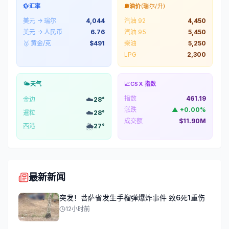
💱
汇率
⛽
油价
(瑞尔/升)
美元 → 瑞尔
4,044
汽油 92
4,450
美元 → 人民币
6.76
汽油 95
5,450
🥇 黄金/克
$
491
柴油
5,250
LPG
2,300
🌤️
天气
📈
CSX 指数
指数
461.19
☁️
金边
28
°
涨跌
▲
+
0.00
%
☁️
暹粒
28
°
成交额
$11.90M
🌦️
西港
27
°
最新新闻
突发！菩萨省发生手榴弹爆炸事件 致6死1重伤
12小时前