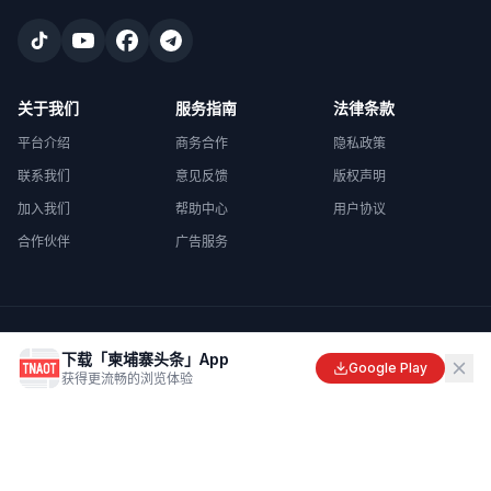
关于我们
服务指南
法律条款
平台介绍
商务合作
隐私政策
联系我们
意见反馈
版权声明
加入我们
帮助中心
用户协议
合作伙伴
广告服务
©
2026
柬埔寨头条
. All rights reserved.
下载「柬埔寨头条」App
Made with
in Cambodia
Google Play
获得更流畅的浏览体验