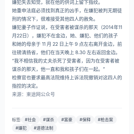
嫌犯失去知觉，就在他的供词上留下指纹。
她重申法庭必须找到真正的凶手，在嫌犯被判无期徒
刑的情况下，很难接受其他四人的赦免。
嫌犯妻子作证说，在受害者被谋杀的那天（2014年11
月22日），嫌犯不在金边，她、嫌犯、他们的孩子
和她的母亲于 11 月 22 日上午 9 点左右离开金边，前
往磅清扬省，他们在当天晚上 8.30 左右返回金边。
“我不相信我的丈夫杀死了受害者，因为在受害者被
谋杀的那天，他一直和我和孩子们在一起。”
检察官也要求最高法院维持上诉法院撤销对这四人的
指控的决定。
来源：柬途网公众号
标签:
#
社会
#
谋杀
#
富豪
#
保释
#
枪击案
#
嫌犯
#
道德法制