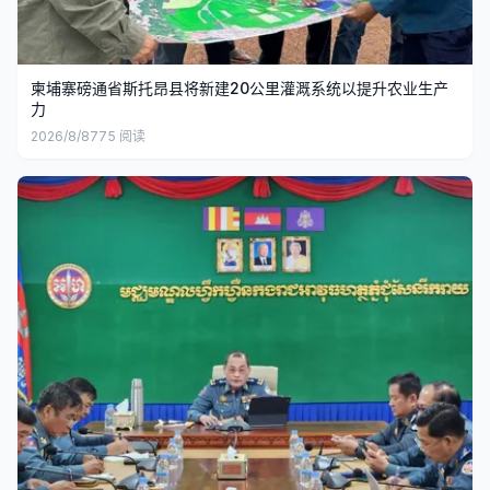
柬埔寨磅通省斯托昂县将新建20公里灌溉系统以提升农业生产
力
2026/8/8
775
阅读