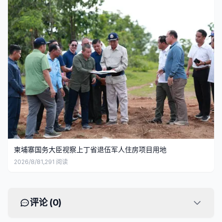
柬埔寨国务大臣视察上丁省退伍军人住房项目用地
2026/8/8
1,291
阅读
评论 (
0
)