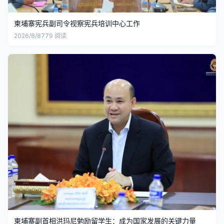
柬埔寨宪兵副司令视察宪兵培训中心工作
2026/8/8
779
阅读
柬埔寨副首相洪玛尼勉励留学生：成为国家发展的关键力量