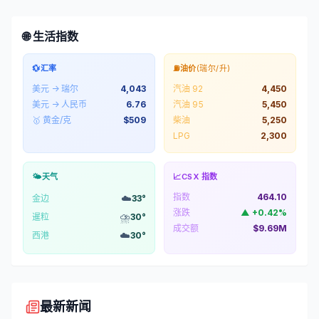
🌐 生活指数
💱
汇率
⛽
油价
(瑞尔/升)
美元 → 瑞尔
4,043
汽油 92
4,450
美元 → 人民币
6.76
汽油 95
5,450
🥇 黄金/克
$
509
柴油
5,250
LPG
2,300
🌤️
天气
📈
CSX 指数
指数
464.10
☁️
金边
33
°
涨跌
▲
+
0.42
%
⛈️
暹粒
30
°
成交额
$9.69M
☁️
西港
30
°
最新新闻