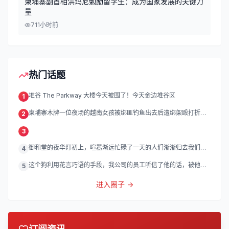
柬埔寨副首相洪玛尼勉励留学生：成为国家发展的关键力
量
71
1小时前
热门话题
堆谷 The Parkway 大楼今天被围了！今天金边堆谷区
1
柬埔寨木牌一位夜场的越南女孩被绑匪钓鱼出去后遭绑架殴打折
2
磨。
3
御和堂的夜华灯初上，喧嚣渐远忙碌了一天的人们渐渐归去我们的
4
灯
这个狗利用花言巧语的手段，我公司的员工听信了他的话，被他带
5
到
进入圈子 →