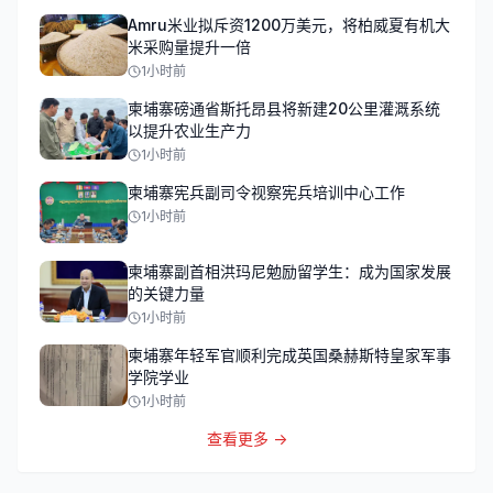
Amru米业拟斥资1200万美元，将柏威夏有机大
米采购量提升一倍
1小时前
柬埔寨磅通省斯托昂县将新建20公里灌溉系统
以提升农业生产力
1小时前
柬埔寨宪兵副司令视察宪兵培训中心工作
1小时前
柬埔寨副首相洪玛尼勉励留学生：成为国家发展
的关键力量
1小时前
柬埔寨年轻军官顺利完成英国桑赫斯特皇家军事
学院学业
1小时前
查看更多 →