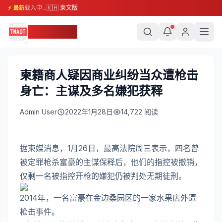
载入中...
🇰🇭 柬文版
⚡ 最新
柬埔寨头条
柬籍商人疑因商业纠纷当众遭枪击
身亡：主谋及多名嫌犯获释
Admin User
2022年1月28日
14,722
阅读
据柬媒消息，1月26日，最高法院周三表示，四名曾
被定罪枪杀富豪的主谋保释后，他们的指控被撤销，
仅剩一名被指控开枪的嫌犯仍被判处无期徒刑。
2014年，一名富豪在金边桑园区的一家水果店外遭
枪击事件。