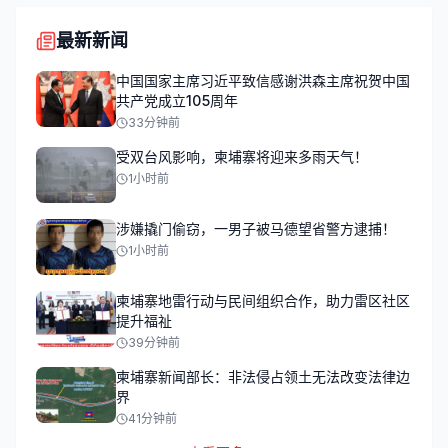
最新新闻
中国国家主席习近平致信感谢洪森主席祝贺中国
共产党成立105周年
33分钟前
受双台风影响，柬埔寨将迎来多雨天气！
1小时前
涉嫌撬门偷窃，一男子被马德望省警方逮捕！
1小时前
柬埔寨地雷行动与民间组织合作，助力雷区社区
提升福祉
39分钟前
柬埔寨新闻部长：非法侵占领土无法改变法律边
界
41分钟前