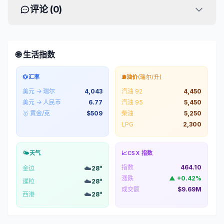
评论 (
0
)
🌐 生活指数
💱
汇率
⛽
油价
(瑞尔/升)
美元 → 瑞尔
4,043
汽油 92
4,450
美元 → 人民币
6.77
汽油 95
5,450
🥇 黄金/克
$
509
柴油
5,250
LPG
2,300
🌤️
天气
📈
CSX 指数
指数
464.10
☁️
金边
28
°
涨跌
▲
+
0.42
%
☁️
暹粒
28
°
成交额
$9.69M
☁️
西港
28
°