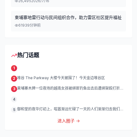
26,495
2026/7/16
柬埔寨地雷行动与民间组织合作，助力雷区社区提升福祉
619
39分钟前
热门话题
1
堆谷 The Parkway 大楼今天被围了！今天金边堆谷区
2
柬埔寨木牌一位夜场的越南女孩被绑匪钓鱼出去后遭绑架殴打折
3
磨。
4
御和堂的夜华灯初上，喧嚣渐远忙碌了一天的人们渐渐归去我们的
5
灯
进入圈子 →