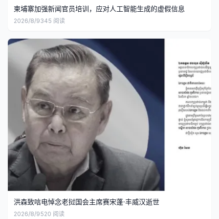
柬埔寨加强新闻官员培训，应对人工智能生成的虚假信息
2026/8/9
345
阅读
洪森致唁电悼念老挝国会主席赛宋蓬·丰威汉逝世
2026/8/9
520
阅读