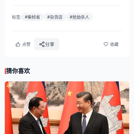
标签:
#
柴桢省
#
杂货店
#
抢劫杀人
分享
点赞
收藏
猜你喜欢