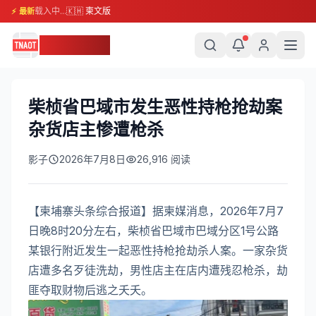
载入中...
🇰🇭 柬文版
⚡ 最新
柬埔寨头条
柴桢省巴域市发生恶性持枪抢劫案
杂货店主惨遭枪杀
影子
2026年7月8日
26,916
阅读
【柬埔寨头条综合报道】据柬媒消息，2026年7月7
日晚8时20分左右，柴桢省巴域市巴域分区1号公路
某银行附近发生一起恶性持枪抢劫杀人案。一家杂货
店遭多名歹徒洗劫，男性店主在店内遭残忍枪杀，劫
匪夺取财物后逃之夭夭。