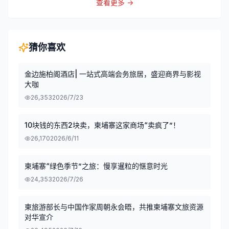
查看更多 →
猜你喜欢
金边施柏阁酒店| 一站式高端会务旅居，盛迎商界与影视
大咖
26,353
2026/7/23
10块钱的东西2块卖，柬埔寨这家商场“卖疯了”！
26,170
2026/6/11
柬埔寨“绿色季节”之旅：慢享暹粒的惬意时光
24,353
2026/7/26
柬旅游部长与中国作家周朝永会晤，共推柬埔寨文旅资源
对华宣介