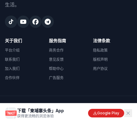
生活。
关于我们
服务指南
法律条款
平台介绍
商务合作
隐私政策
联系我们
意见反馈
版权声明
加入我们
帮助中心
用户协议
合作伙伴
广告服务
©
2026
柬埔寨头条
. All rights reserved.
下载「柬埔寨头条」App
Made with
in Cambodia
Google Play
获得更流畅的浏览体验