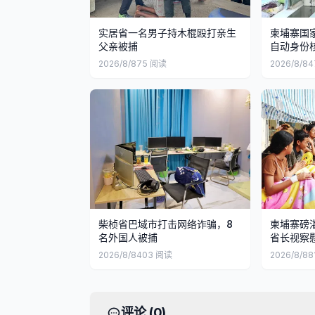
实居省一名男子持木棍殴打亲生
柬埔寨国
父亲被捕
自动身份
等待时间
2026/8/8
75
阅读
2026/8/8
4
柴桢省巴域市打击网络诈骗，8
柬埔寨磅
名外国人被捕
省长视察
2026/8/8
403
阅读
2026/8/8
8
评论 (
0
)