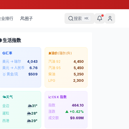
企业排行
圈子
搜索
⌘
K
🌐 生活指数
💱
汇率
⛽
油价
(瑞尔/升)
美元 → 瑞尔
4,043
汽油 92
4,450
美元 → 人民币
6.76
汽油 95
5,450
🥇 黄金/克
$
509
柴油
5,250
LPG
2,300
🌤️
天气
📈
CSX 指数
指数
464.10
🌦️
金边
31
°
涨跌
▲
+
0.42
%
🌦️
暹粒
28
°
成交额
$9.69M
🌦️
西港
29
°