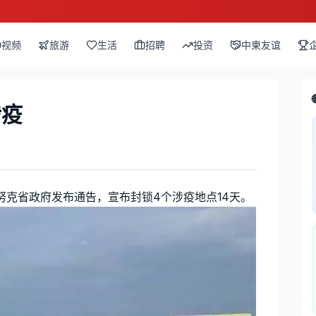
视频
旅游
生活
招聘
投资
中柬友谊
涉疫
努克省政府发布通告，宣布封锁4个涉疫地点14天。