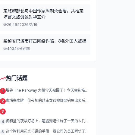
柬旅游部长与中国作家周朝永会晤，共推柬
埔寨文旅资源对华宣介
26,495
2026/7/16
柴桢省巴域市打击网络诈骗，8名外国人被捕
403
44分钟前
热门话题
堆谷 The Parkway 大楼今天被围了！今天金边堆谷
1
区
柬埔寨木牌一位夜场的越南女孩被绑匪钓鱼出去后遭
2
绑架殴打折磨。
3
御和堂的夜华灯初上，喧嚣渐远忙碌了一天的人们渐
4
渐归去我们的灯
这个狗利用花言巧语的手段，我公司的员工听信了他
5