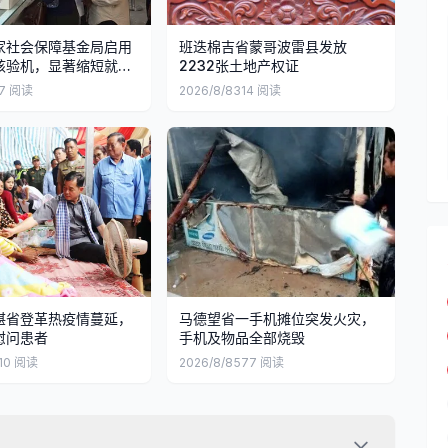
家社会保障基金局启用
班迭棉吉省蒙哥波雷县发放
核验机，显著缩短就医
2232张土地产权证
7
阅读
2026/8/8
314
阅读
湛省登革热疫情蔓延，
马德望省一手机摊位突发火灾，
慰问患者
手机及物品全部烧毁
10
阅读
2026/8/8
577
阅读