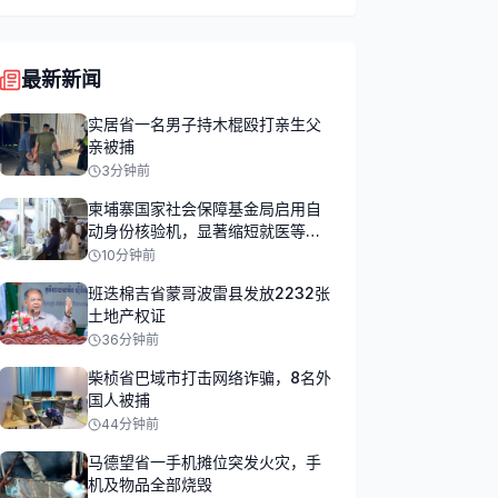
最新新闻
实居省一名男子持木棍殴打亲生父
亲被捕
3分钟前
柬埔寨国家社会保障基金局启用自
动身份核验机，显著缩短就医等待
时间
10分钟前
班迭棉吉省蒙哥波雷县发放2232张
土地产权证
36分钟前
柴桢省巴域市打击网络诈骗，8名外
国人被捕
44分钟前
马德望省一手机摊位突发火灾，手
机及物品全部烧毁