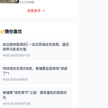
57分钟前
查看更多 →
猜你喜欢
金边施柏阁酒店| 一站式高端会务旅居，盛迎
商界与影视大咖
26,353
2026/7/23
10块钱的东西2块卖，柬埔寨这家商场“卖疯
了”！
26,159
2026/6/11
柬埔寨“绿色季节”之旅：慢享暹粒的惬意时
光
24,353
2026/7/26