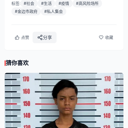
标签:
#
社会
#
生活
#
疫情
#
高风险场所
#
金边市政府
#
私人集会
分享
点赞
收藏
猜你喜欢