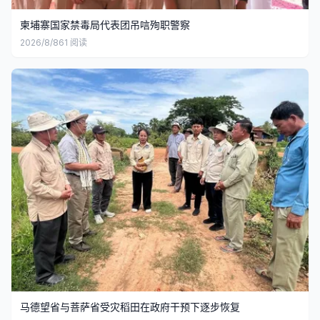
柬埔寨国家禁毒局代表团吊唁殉职警察
2026/8/8
61
阅读
马德望省与菩萨省受灾稻田在政府干预下逐步恢复