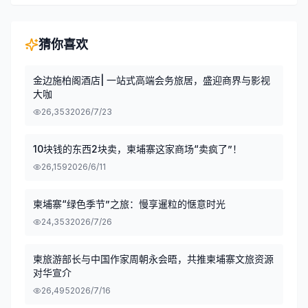
猜你喜欢
金边施柏阁酒店| 一站式高端会务旅居，盛迎商界与影视
大咖
26,353
2026/7/23
10块钱的东西2块卖，柬埔寨这家商场“卖疯了”！
26,159
2026/6/11
柬埔寨“绿色季节”之旅：慢享暹粒的惬意时光
24,353
2026/7/26
柬旅游部长与中国作家周朝永会晤，共推柬埔寨文旅资源
对华宣介
26,495
2026/7/16