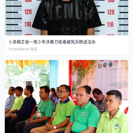
卜迭棉芷省一青少年涉暴力吸毒被宪兵移送法办
2026/8/8
58
阅读