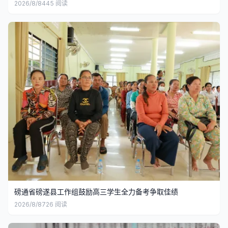
2026/8/8
445
阅读
磅通省磅遂县工作组鼓励高三学生全力备考争取佳绩
2026/8/8
726
阅读