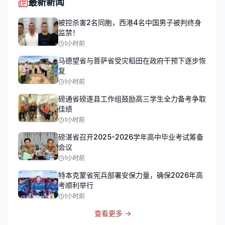
最新新闻
被控杀害2名同胞，西港4名中国男子被判终身
监禁！
1小时前
马德望省与菩萨省受灾稻田在政府干预下逐步恢
复
1小时前
磅通省磅遂县工作组鼓励高三学生全力备考争取
佳绩
1小时前
磅湛省召开2025-2026学年高中毕业考试筹备
会议
1小时前
特本克蒙省宪兵部署安保力量，确保2026年高
考顺利举行
1小时前
查看更多 →