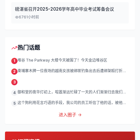
磅湛省召开2025-2026学年高中毕业考试筹备会议
676
1小时前
热门话题
堆谷 The Parkway 大楼今天被围了！今天金边堆谷区
1
柬埔寨木牌一位夜场的越南女孩被绑匪钓鱼出去后遭绑架殴打折
2
磨。
3
御和堂的夜华灯初上，喧嚣渐远忙碌了一天的人们渐渐归去我们的
4
灯
这个狗利用花言巧语的手段，我公司的员工听信了他的话，被他带
5
到
进入圈子 →