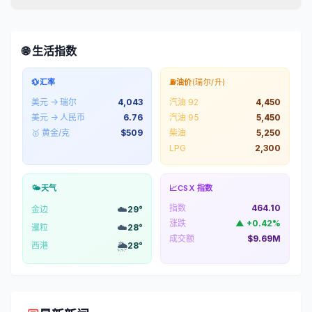
🌐 生活指数
💱
汇率
⛽
油价
(瑞尔/升)
美元 → 瑞尔
4,043
汽油 92
4,450
美元 → 人民币
6.76
汽油 95
5,450
🥇 黄金/克
$
509
柴油
5,250
LPG
2,300
🌤️
天气
📈
CSX 指数
指数
464.10
☁️
金边
29
°
涨跌
▲
+
0.42
%
☁️
暹粒
28
°
成交额
$9.69M
🌦️
西港
28
°