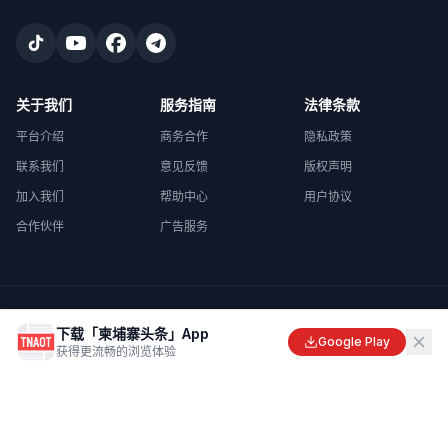
关于我们
服务指南
法律条款
平台介绍
商务合作
隐私政策
联系我们
意见反馈
版权声明
加入我们
帮助中心
用户协议
合作伙伴
广告服务
©
2026
柬埔寨头条
. All rights reserved.
下载「柬埔寨头条」App
Made with
in Cambodia
Google Play
获得更流畅的浏览体验