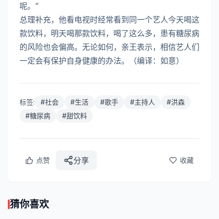
呢。”
总理补充，他看电视时经常看到同一个艺人今天喝这
款饮料，明天喝那款饮料，喝了这么多，患有糖尿病
的风险也会偏高。无论如何，亲王表示，相信艺人们
一定会有保护自身健康的办法。（编译：如意）
标签:
#
社会
#
生活
#
歌手
#
主持人
#
洪森
#
糖尿病
#
甜饮料
分享
点赞
收藏
猜你喜欢