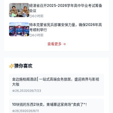
磅湛省召开2025-2026学年高中毕业考试筹备
会议
6小时前
特本克蒙省宪兵部署安保力量，确保2026年高
考顺利举行
6小时前
查看更多 →
猜你喜欢
金边施柏阁酒店| 一站式高端会务旅居，盛迎商界与影视
大咖
26,353
2026/7/23
10块钱的东西2块卖，柬埔寨这家商场“卖疯了”！
26,159
2026/6/11