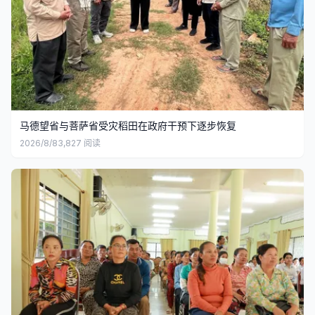
马德望省与菩萨省受灾稻田在政府干预下逐步恢复
2026/8/8
3,827
阅读