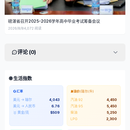
磅湛省召开2025-2026学年高中毕业考试筹备会议
2026/8/8
4,072
阅读
评论 (
0
)
🌐 生活指数
💱
汇率
⛽
油价
(瑞尔/升)
美元 → 瑞尔
4,043
汽油 92
4,450
美元 → 人民币
6.76
汽油 95
5,450
🥇 黄金/克
$
509
柴油
5,250
LPG
2,300