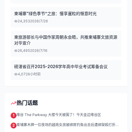
柬埔寨“绿色季节”之旅：慢享暹粒的惬意时光
24,353
2026/7/26
柬旅游部长与中国作家周朝永会晤，共推柬埔寨文旅资源
对华宣介
26,495
2026/7/16
磅湛省召开2025-2026学年高中毕业考试筹备会议
4,072
6小时前
热门话题
堆谷 The Parkway 大楼今天被围了！今天金边堆谷区
1
柬埔寨木牌一位夜场的越南女孩被绑匪钓鱼出去后遭绑架殴打折
2
磨。