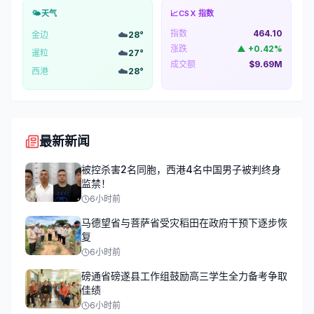
🌤️
天气
📈
CSX 指数
指数
464.10
☁️
金边
28
°
涨跌
▲
+
0.42
%
☁️
暹粒
27
°
成交额
$9.69M
☁️
西港
28
°
最新新闻
被控杀害2名同胞，西港4名中国男子被判终身
监禁！
6小时前
马德望省与菩萨省受灾稻田在政府干预下逐步恢
复
6小时前
磅通省磅遂县工作组鼓励高三学生全力备考争取
佳绩
6小时前