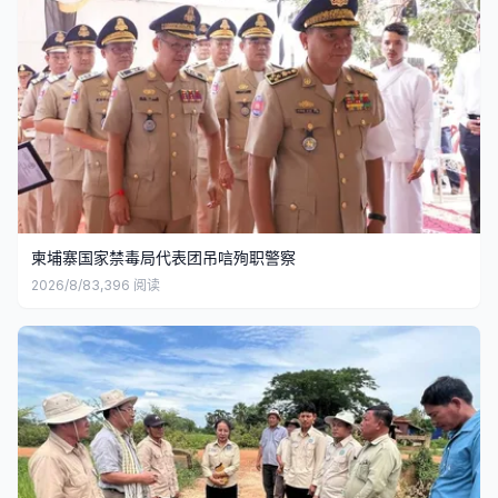
柬埔寨国家禁毒局代表团吊唁殉职警察
2026/8/8
3,396
阅读