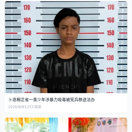
卜迭棉芷省一青少年涉暴力吸毒被宪兵移送法办
2026/8/8
3,213
阅读