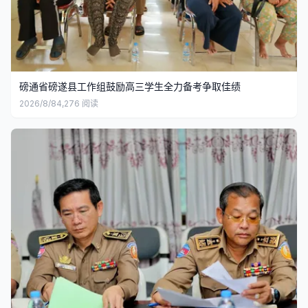
磅通省磅遂县工作组鼓励高三学生全力备考争取佳绩
2026/8/8
4,276
阅读