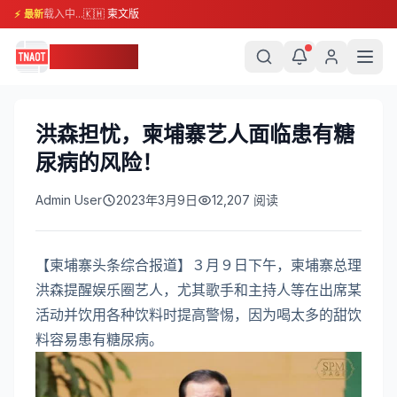
载入中...
🇰🇭 柬文版
⚡ 最新
柬埔寨头条
洪森担忧，柬埔寨艺人面临患有糖
尿病的风险！
Admin User
2023年3月9日
12,207
阅读
【柬埔寨头条综合报道】３月９日下午，柬埔寨总理
洪森提醒娱乐圈艺人，尤其歌手和主持人等在出席某
活动并饮用各种饮料时提高警惕，因为喝太多的甜饮
料容易患有糖尿病。