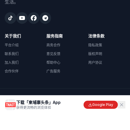
生活。
关于我们
服务指南
法律条款
平台介绍
商务合作
隐私政策
联系我们
意见反馈
版权声明
加入我们
帮助中心
用户协议
合作伙伴
广告服务
©
2026
柬埔寨头条
. All rights reserved.
下载「柬埔寨头条」App
Made with
in Cambodia
Google Play
获得更流畅的浏览体验