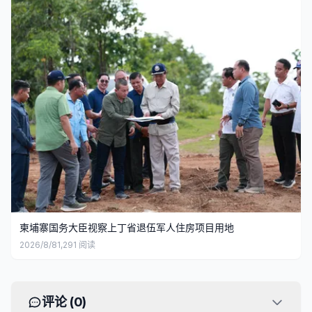
柬埔寨国务大臣视察上丁省退伍军人住房项目用地
2026/8/8
1,291
阅读
评论 (
0
)