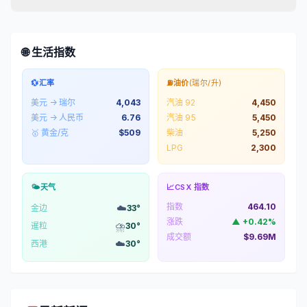
🌐 生活指数
💱
汇率
⛽
油价
(瑞尔/升)
美元 → 瑞尔
4,043
汽油 92
4,450
美元 → 人民币
6.76
汽油 95
5,450
🥇 黄金/克
$
509
柴油
5,250
LPG
2,300
🌤️
天气
📈
CSX 指数
指数
464.10
☁️
金边
33
°
涨跌
▲
+
0.42
%
⛈️
暹粒
30
°
成交额
$9.69M
☁️
西港
30
°