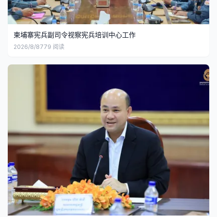
柬埔寨宪兵副司令视察宪兵培训中心工作
2026/8/8
779
阅读