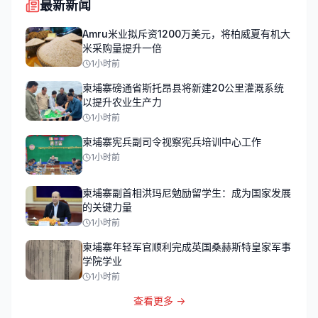
最新新闻
Amru米业拟斥资1200万美元，将柏威夏有机大
米采购量提升一倍
1小时前
柬埔寨磅通省斯托昂县将新建20公里灌溉系统
以提升农业生产力
1小时前
柬埔寨宪兵副司令视察宪兵培训中心工作
1小时前
柬埔寨副首相洪玛尼勉励留学生：成为国家发展
的关键力量
1小时前
柬埔寨年轻军官顺利完成英国桑赫斯特皇家军事
学院学业
1小时前
查看更多 →