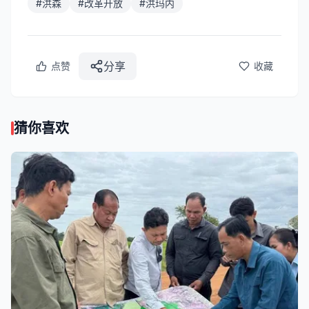
#
洪森
#
改革开放
#
洪玛内
分享
点赞
收藏
猜你喜欢