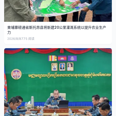
柬埔寨磅通省斯托昂县将新建20公里灌溉系统以提升农业生产
力
2026/8/8
775
阅读