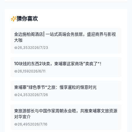
猜你喜欢
金边施柏阁酒店| 一站式高端会务旅居，盛迎商界与影视
大咖
26,353
2026/7/23
10块钱的东西2块卖，柬埔寨这家商场“卖疯了”！
26,159
2026/6/11
柬埔寨“绿色季节”之旅：慢享暹粒的惬意时光
24,353
2026/7/26
柬旅游部长与中国作家周朝永会晤，共推柬埔寨文旅资源
对华宣介
26,495
2026/7/16