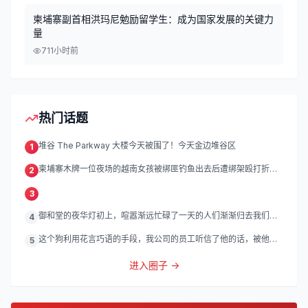
柬埔寨副首相洪玛尼勉励留学生：成为国家发展的关键力
量
71
1小时前
热门话题
堆谷 The Parkway 大楼今天被围了！今天金边堆谷区
1
柬埔寨木牌一位夜场的越南女孩被绑匪钓鱼出去后遭绑架殴打折
2
磨。
3
御和堂的夜华灯初上，喧嚣渐远忙碌了一天的人们渐渐归去我们的
4
灯
这个狗利用花言巧语的手段，我公司的员工听信了他的话，被他带
5
到
进入圈子 →