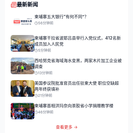
最新新闻
柬埔寨五大银行“有何不同”？
56分钟前
柬埔寨干拉省波耶吕县举行入党仪式，412名新
成员加入人民党
5分钟前
西哈努克省海域海水变黑，两家木片加工企业被
调查
13分钟前
美国参议院批准官员出任驻柬大使 职位空缺超
两年终获填补
21分钟前
柬埔寨首相洪玛奈向茶胶省小学捐赠教学楼
46分钟前
查看更多 →