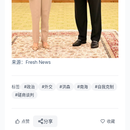
来源：Fresh News
标签:
#
政治
#
外交
#
洪森
#
南海
#
自我克制
#
磋商谈判
分享
点赞
收藏