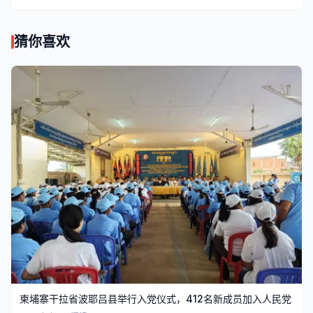
猜你喜欢
柬埔寨干拉省波耶吕县举行入党仪式，412名新成员加入人民党