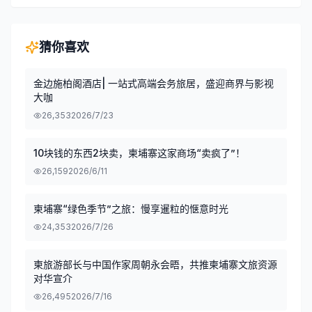
猜你喜欢
金边施柏阁酒店| 一站式高端会务旅居，盛迎商界与影视
大咖
26,353
2026/7/23
10块钱的东西2块卖，柬埔寨这家商场“卖疯了”！
26,159
2026/6/11
柬埔寨“绿色季节”之旅：慢享暹粒的惬意时光
24,353
2026/7/26
柬旅游部长与中国作家周朝永会晤，共推柬埔寨文旅资源
对华宣介
26,495
2026/7/16