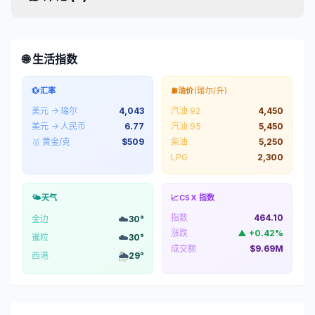
🌐 生活指数
💱
汇率
⛽
油价
(瑞尔/升)
美元 → 瑞尔
4,043
汽油 92
4,450
美元 → 人民币
6.77
汽油 95
5,450
🥇 黄金/克
$
509
柴油
5,250
LPG
2,300
🌤️
天气
📈
CSX 指数
指数
464.10
☁️
金边
30
°
涨跌
▲
+
0.42
%
☁️
暹粒
30
°
成交额
$9.69M
🌦️
西港
29
°