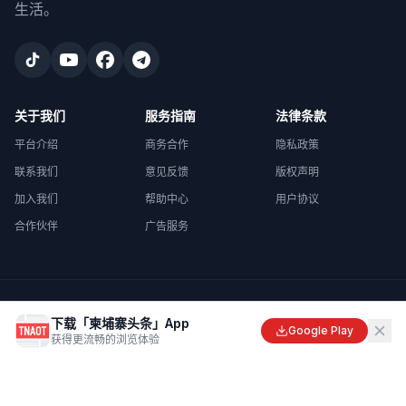
生活。
关于我们
服务指南
法律条款
平台介绍
商务合作
隐私政策
联系我们
意见反馈
版权声明
加入我们
帮助中心
用户协议
合作伙伴
广告服务
©
2026
柬埔寨头条
. All rights reserved.
下载「柬埔寨头条」App
Made with
in Cambodia
Google Play
获得更流畅的浏览体验