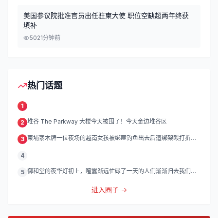
美国参议院批准官员出任驻柬大使 职位空缺超两年终获
填补
50
21分钟前
热门话题
1
堆谷 The Parkway 大楼今天被围了！今天金边堆谷区
2
柬埔寨木牌一位夜场的越南女孩被绑匪钓鱼出去后遭绑架殴打折
3
磨。
4
御和堂的夜华灯初上，喧嚣渐远忙碌了一天的人们渐渐归去我们的
5
灯
进入圈子 →