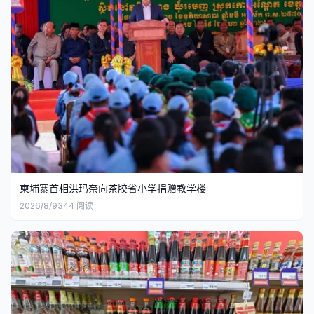
柬埔寨首相洪玛奈向茶胶省小学捐赠教学楼
2026/8/9
344
阅读