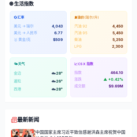
🌐 生活指数
💱
汇率
⛽
油价
(瑞尔/升)
美元 → 瑞尔
4,043
汽油 92
4,450
美元 → 人民币
6.77
汽油 95
5,450
🥇 黄金/克
$
509
柴油
5,250
LPG
2,300
🌤️
天气
📈
CSX 指数
指数
464.10
☁️
金边
28
°
涨跌
▲
+
0.42
%
☁️
暹粒
26
°
成交额
$9.69M
☁️
西港
28
°
最新新闻
中国国家主席习近平致信感谢洪森主席祝贺中国