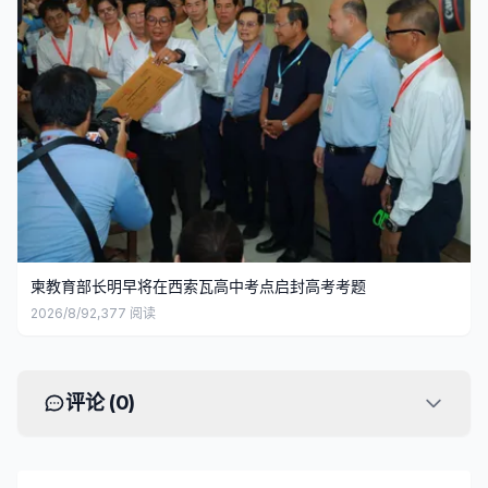
柬教育部长明早将在西索瓦高中考点启封高考考题
2026/8/9
2,377
阅读
评论 (
0
)