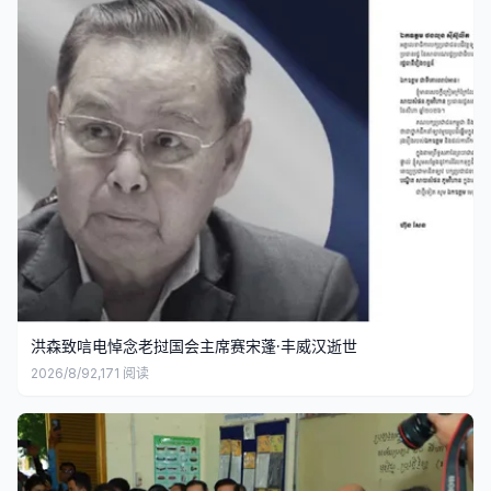
洪森致唁电悼念老挝国会主席赛宋蓬·丰威汉逝世
2026/8/9
2,171
阅读