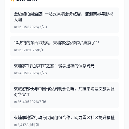
金边施柏阁酒店| 一站式高端会务旅居，盛迎商界与影视
大咖
26,353
2026/7/23
10块钱的东西2块卖，柬埔寨这家商场“卖疯了”！
26,170
2026/6/11
柬埔寨“绿色季节”之旅：慢享暹粒的惬意时光
24,353
2026/7/26
柬旅游部长与中国作家周朝永会晤，共推柬埔寨文旅资源
对华宣介
26,495
2026/7/16
柬埔寨地雷行动与民间组织合作，助力雷区社区提升福祉
2,417
3小时前