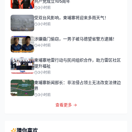
共产党成立105周年
3小时前
受双台风影响，柬埔寨将迎来多雨天气！
3小时前
涉嫌撬门偷窃，一男子被马德望省警方逮捕！
4小时前
柬埔寨地雷行动与民间组织合作，助力雷区社区
提升福祉
3小时前
柬埔寨新闻部长：非法侵占领土无法改变法律边
界
3小时前
查看更多 →
猜你喜欢