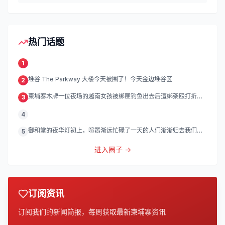
热门话题
1
堆谷 The Parkway 大楼今天被围了！今天金边堆谷区
2
柬埔寨木牌一位夜场的越南女孩被绑匪钓鱼出去后遭绑架殴打折
3
磨。
4
御和堂的夜华灯初上，喧嚣渐远忙碌了一天的人们渐渐归去我们的
5
灯
进入圈子 →
订阅资讯
订阅我们的新闻简报，每周获取最新柬埔寨资讯