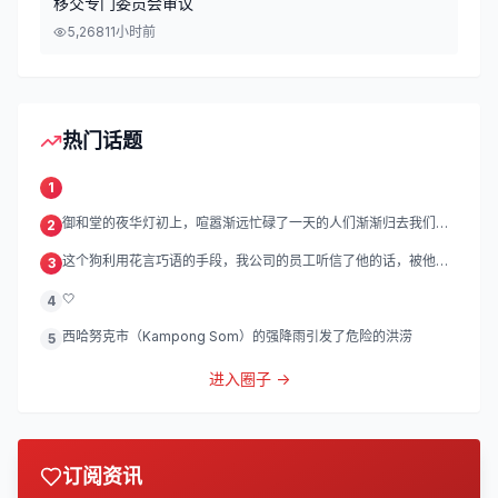
移交专门委员会审议
5,268
11小时前
热门话题
1
御和堂的夜华灯初上，喧嚣渐远忙碌了一天的人们渐渐归去我们的
2
灯
这个狗利用花言巧语的手段，我公司的员工听信了他的话，被他带
3
到
🤍
4
西哈努克市（Kampong Som）的强降雨引发了危险的洪涝
5
进入圈子 →
订阅资讯