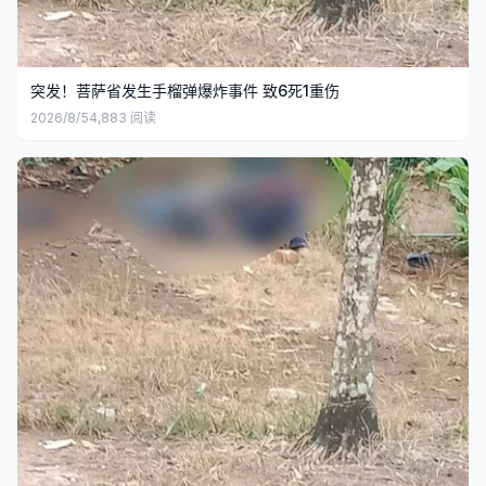
突发！菩萨省发生手榴弹爆炸事件 致6死1重伤
2026/8/5
4,883
阅读