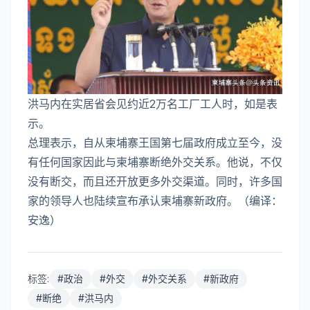
洪马内在实居省会见约近2万名工厂工人时，如是表
示。
总理表示，自从柬埔寨王国第七届政府成立至今，没
有任何国家因此与柬埔寨断绝外交关系。他说，不仅
没有断交，而且还开放更多外交渠道。同时，许多国
家的领导人也陆续宣布承认柬埔寨新政府。（编译：
安逸）
标签:
#
政治
#
外交
#
外交关系
#
新政府
#
断绝
#
洪马内