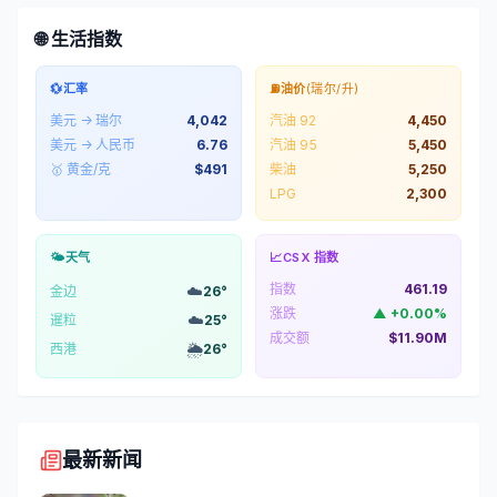
🌐 生活指数
💱
汇率
⛽
油价
(瑞尔/升)
美元 → 瑞尔
4,042
汽油 92
4,450
美元 → 人民币
6.76
汽油 95
5,450
🥇 黄金/克
$
491
柴油
5,250
LPG
2,300
🌤️
天气
📈
CSX 指数
指数
461.19
☁️
金边
26
°
涨跌
▲
+
0.00
%
☁️
暹粒
25
°
成交额
$11.90M
🌦️
西港
26
°
最新新闻