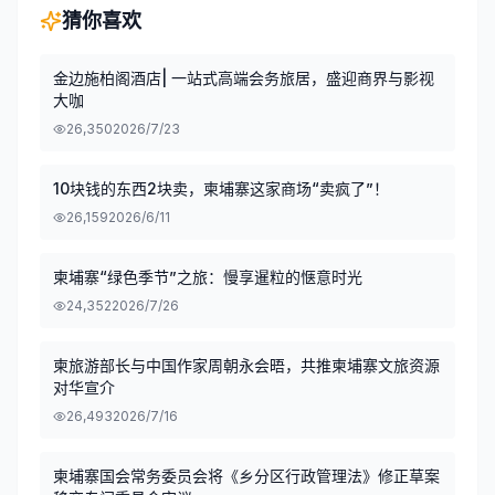
猜你喜欢
金边施柏阁酒店| 一站式高端会务旅居，盛迎商界与影视
大咖
26,350
2026/7/23
10块钱的东西2块卖，柬埔寨这家商场“卖疯了”！
26,159
2026/6/11
柬埔寨“绿色季节”之旅：慢享暹粒的惬意时光
24,352
2026/7/26
柬旅游部长与中国作家周朝永会晤，共推柬埔寨文旅资源
对华宣介
26,493
2026/7/16
柬埔寨国会常务委员会将《乡分区行政管理法》修正草案