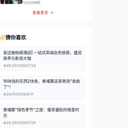
26分钟前
查看更多 →
猜你喜欢
金边施柏阁酒店| 一站式高端会务旅居，盛迎
商界与影视大咖
26,352
2026/7/23
10块钱的东西2块卖，柬埔寨这家商场“卖疯
了”！
26,159
2026/6/11
柬埔寨“绿色季节”之旅：慢享暹粒的惬意时
光
24,352
2026/7/26