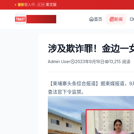
载入中...
🇰🇭 柬文版
⚡ 最新
柬埔寨头条
首页
新闻
涉及欺诈罪！金边一
Admin User
2023年9月16日
13,215
阅读
【柬埔寨头条综合报道】据柬媒报道，9
查法官下令监禁。