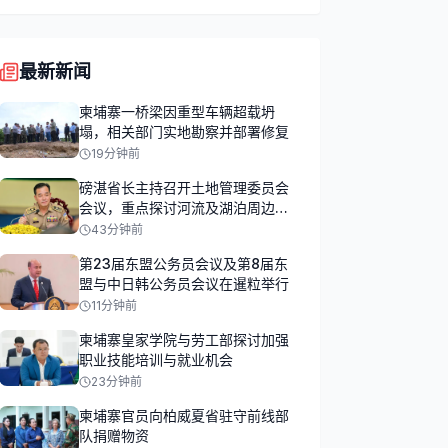
最新新闻
柬埔寨一桥梁因重型车辆超载坍
塌，相关部门实地勘察并部署修复
19分钟前
磅湛省长主持召开土地管理委员会
会议，重点探讨河流及湖泊周边土
地占用问题
43分钟前
第23届东盟公务员会议及第8届东
盟与中日韩公务员会议在暹粒举行
11分钟前
柬埔寨皇家学院与劳工部探讨加强
职业技能培训与就业机会
23分钟前
柬埔寨官员向柏威夏省驻守前线部
队捐赠物资