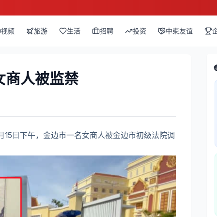
视频
旅游
生活
招聘
投资
中柬友谊
女商人被监禁
月15日下午，金边市一名女商人被金边市初级法院调