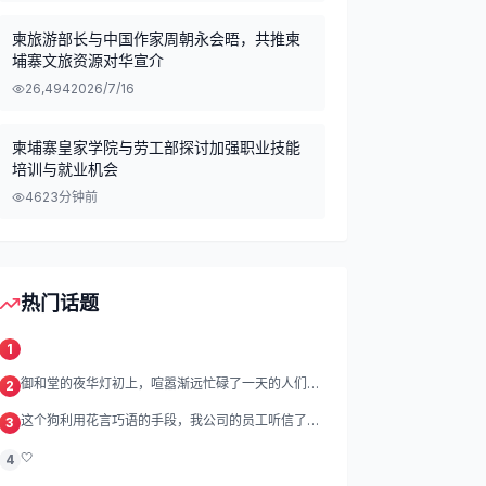
柬旅游部长与中国作家周朝永会晤，共推柬
埔寨文旅资源对华宣介
26,494
2026/7/16
柬埔寨皇家学院与劳工部探讨加强职业技能
培训与就业机会
46
23分钟前
热门话题
1
御和堂的夜华灯初上，喧嚣渐远忙碌了一天的人们渐
2
渐归去我们的灯
这个狗利用花言巧语的手段，我公司的员工听信了他
3
的话，被他带到
🤍
4