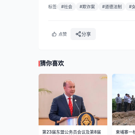
标签:
#
社会
#
欺诈案
#
道德法制
#
分享
点赞
猜你喜欢
第23届东盟公务员会议及第8届
柬埔寨一