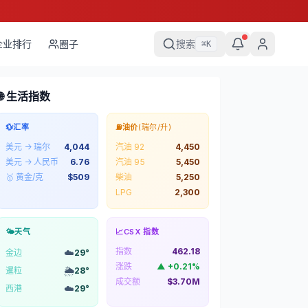
企业排行
圈子
搜索
⌘
K
🌐 生活指数
💱
汇率
⛽
油价
(瑞尔/升)
美元 → 瑞尔
4,044
汽油 92
4,450
美元 → 人民币
6.76
汽油 95
5,450
🥇 黄金/克
$
509
柴油
5,250
LPG
2,300
🌤️
天气
📈
CSX 指数
指数
462.18
☁️
金边
29
°
涨跌
▲
+
0.21
%
🌦️
暹粒
28
°
成交额
$3.70M
☁️
西港
29
°