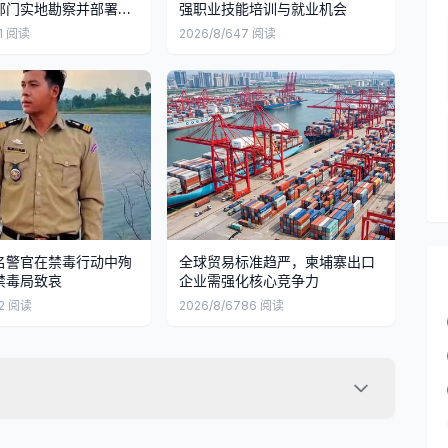
部门实地勘察并部署修
强职业技能培训与就业机会
1
阅读
2026/8/6
47
阅读
名警官在禁毒行动中殉
全球贸易标准趋严，柬埔寨出口
禁毒局致哀
企业需强化核心竞争力
2
阅读
2026/8/6
786
阅读