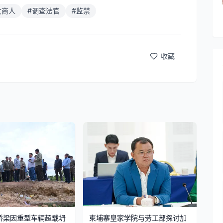
女商人
#
调查法官
#
监禁
收藏
桥梁因重型车辆超载坍
柬埔寨皇家学院与劳工部探讨加