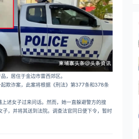
产品，居住于金边市雷西郊区。
一起欺诈案，此案将根据《刑法》第377条和378条
逮捕上述女子过来问话。然而，她一直躲避警方的搜
名女子，并将其送到法院。调查法官同日便下令，暂时