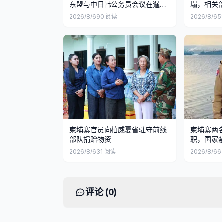
东盟与中日韩公务员会议在暹粒
塌，相关
举行
复
2026/8/6
90
阅读
2026/8/6
5
柬埔寨官员向柏威夏省驻守前线
柬埔寨两
部队捐赠物资
职，国家
2026/8/6
31
阅读
2026/8/6
6
评论 (
0
)