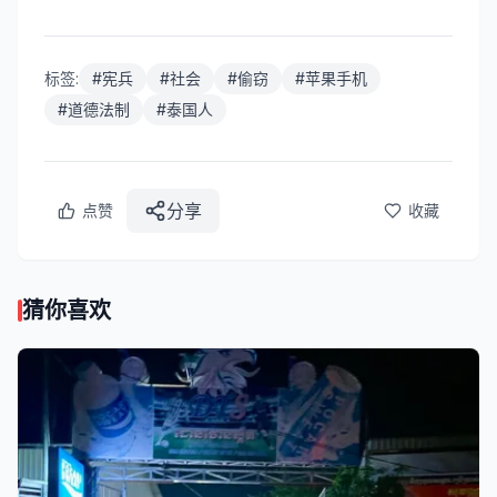
标签:
#
宪兵
#
社会
#
偷窃
#
苹果手机
#
道德法制
#
泰国人
分享
点赞
收藏
猜你喜欢