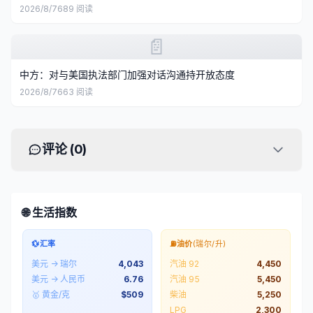
2026/8/7
689
阅读
📄
中方：对与美国执法部门加强对话沟通持开放态度
2026/8/7
663
阅读
评论 (
0
)
🌐 生活指数
💱
汇率
⛽
油价
(瑞尔/升)
美元 → 瑞尔
4,043
汽油 92
4,450
美元 → 人民币
6.76
汽油 95
5,450
🥇 黄金/克
$
509
柴油
5,250
LPG
2,300