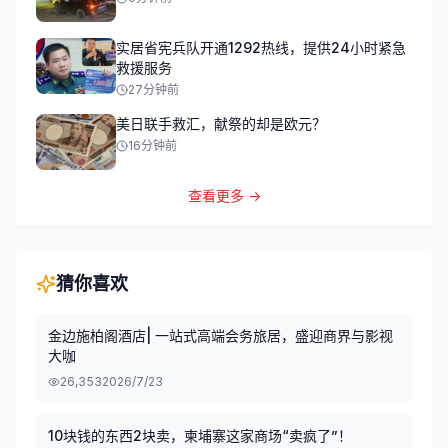
实居省宪兵队开通1292热线，提供24小时紧急
救援服务
27分钟前
美日联手救汇，献祭的却是欧元？
16分钟前
查看更多 →
猜你喜欢
金边施柏阁酒店| 一站式高端会务旅居，盛迎商界与影视
大咖
26,353
2026/7/23
10块钱的东西2块卖，柬埔寨这家商场“卖疯了”！