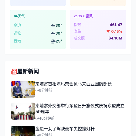
🌤️
天气
📈
CSX 指数
指数
461.47
☁️
金边
30
°
涨跌
▼
0.15
%
☁️
暹粒
30
°
成交额
$4.10M
🌦️
西港
29
°
最新新闻
柬埔寨首相洪玛奈会见马来西亚国防部长
6分钟前
柬埔寨外交部举行东盟日升旗仪式庆祝东盟成立
59周年
46分钟前
金边一女子驾驶豪车失控撞灯杆
9分钟前