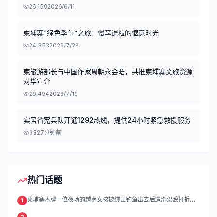
26,159
2026/6/11
柬埔寨“绿色季节”之旅：慢享暹粒的惬意时光
24,353
2026/7/26
柬旅游部长与中国作家周朝永会晤，共推柬埔寨文旅资源
对华宣介
26,494
2026/7/16
实居省宪兵队开通1292热线，提供24小时紧急救援服务
33
27分钟前
热门话题
柬埔寨木牌一位夜场的越南女孩被绑匪钓鱼出去后遭绑架殴打折
1
磨。
2