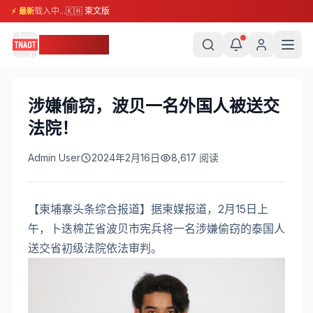
载入中...
🇰🇭 柬文版
⚡ 最新
柬埔寨头条
涉嫌偷窃，波贝一名外国人被送交
法院！
Admin User
2024年2月16日
8,617
阅读
【柬埔寨头条综合报道】据柬媒报道，2月15日上
午，卜迭棉芷省波贝市宪兵将一名涉嫌偷窃的泰国人
送交省初级法院依法审判。