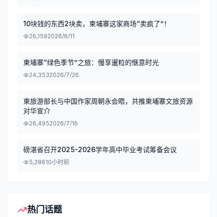
10块钱的东西2块卖，柬埔寨这家商场“卖疯了”！
26,159
2026/6/11
柬埔寨“绿色季节”之旅：慢享暹粒的惬意时光
24,353
2026/7/26
柬旅游部长与中国作家周朝永会晤，共推柬埔寨文旅资源
对华宣介
26,495
2026/7/16
磅湛省召开2025-2026学年高中毕业考试筹备会议
5,286
10小时前
热门话题