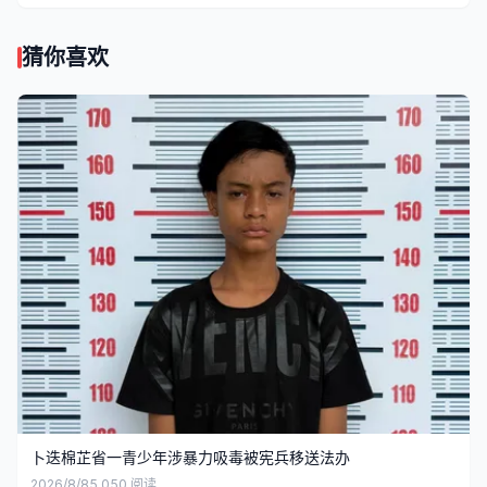
猜你喜欢
卜迭棉芷省一青少年涉暴力吸毒被宪兵移送法办
2026/8/8
5,050
阅读