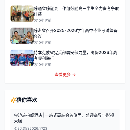
磅通省磅遂县工作组鼓励高三学生全力备考争取
佳绩
10小时前
磅湛省召开2025-2026学年高中毕业考试筹备
会议
10小时前
特本克蒙省宪兵部署安保力量，确保2026年高
考顺利举行
10小时前
查看更多 →
猜你喜欢
金边施柏阁酒店| 一站式高端会务旅居，盛迎商界与影视
大咖
26,353
2026/7/23