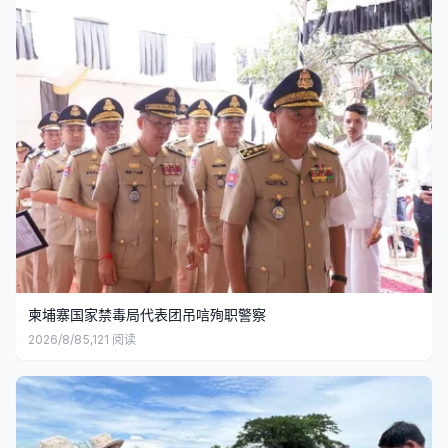
柬埔寨国家禁毒局代表团吊唁殉职警察
2026/8/8
5,121
阅读