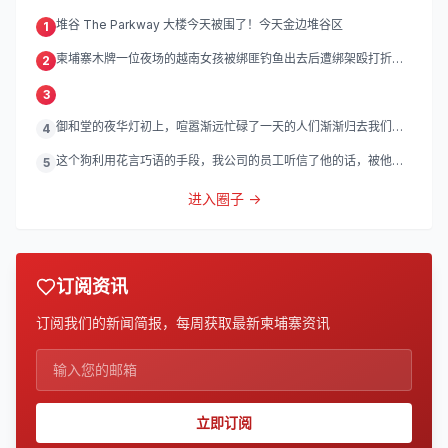
堆谷 The Parkway 大楼今天被围了！今天金边堆谷区
1
柬埔寨木牌一位夜场的越南女孩被绑匪钓鱼出去后遭绑架殴打折
2
磨。
3
御和堂的夜华灯初上，喧嚣渐远忙碌了一天的人们渐渐归去我们的
4
灯
这个狗利用花言巧语的手段，我公司的员工听信了他的话，被他带
5
到
进入圈子 →
订阅资讯
订阅我们的新闻简报，每周获取最新柬埔寨资讯
立即订阅