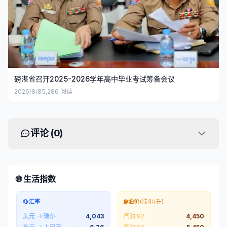
磅湛省召开2025-2026学年高中毕业考试筹备会议
2026/8/8
5,286
阅读
评论 (
0
)
🌐 生活指数
💱
汇率
⛽
油价
(瑞尔/升)
美元 → 瑞尔
4,043
汽油 92
4,450