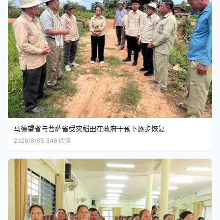
马德望省与菩萨省受灾稻田在政府干预下逐步恢复
2026/8/8
5,348
阅读