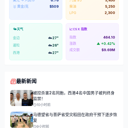
美元 → 人民币
6.76
汽油 95
5,450
🥇 黄金/克
$
509
柴油
5,250
LPG
2,300
🌤️
天气
📈
CSX 指数
指数
464.10
☁️
金边
27
°
涨跌
▲
+
0.42
%
☁️
暹粒
26
°
成交额
$9.69M
☁️
西港
27
°
最新新闻
被控杀害2名同胞，西港4名中国男子被判终身
监禁！
10小时前
马德望省与菩萨省受灾稻田在政府干预下逐步恢
复
9小时前