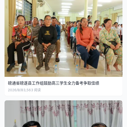
磅通省磅遂县工作组鼓励高三学生全力备考争取佳绩
2026/8/8
3,563
阅读