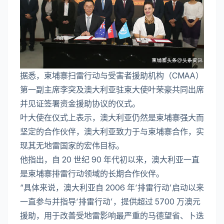
据悉，柬埔寨扫雷行动与受害者援助机构（CMAA）
第一副主席李突及澳大利亚驻柬大使叶荣豪共同出席
并见证签署资金援助协议的仪式。
叶大使在仪式上表示，澳大利亚仍然是柬埔寨强大而
坚定的合作伙伴，澳大利亚致力于与柬埔寨合作，实
现其无地雷国家的宏伟目标。
他指出，自 20 世纪 90 年代初以来，澳大利亚一直
是柬埔寨排雷行动领域的长期合作伙伴。
“具体来说，澳大利亚自 2006 年‘排雷行动’启动以来
一直参与并指导‘排雷行动’，提供超过 5700 万澳元
援助，用于改善受地雷影响最严重的马德望省、卜迭