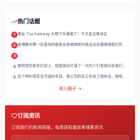
热门话题
堆谷 The Parkway 大楼今天被围了！今天金边堆谷区
1
柬埔寨木牌一位夜场的越南女孩被绑匪钓鱼出去后遭绑架殴打折
2
磨。
3
御和堂的夜华灯初上，喧嚣渐远忙碌了一天的人们渐渐归去我们的
4
灯
这个狗利用花言巧语的手段，我公司的员工听信了他的话，被他带
5
到
进入圈子 →
订阅资讯
订阅我们的新闻简报，每周获取最新柬埔寨资讯