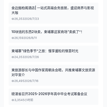
金边施柏阁酒店| 一站式高端会务旅居，盛迎商界与影视
大咖
26,353
2026/7/23
10块钱的东西2块卖，柬埔寨这家商场“卖疯了”！
26,159
2026/6/11
柬埔寨“绿色季节”之旅：慢享暹粒的惬意时光
24,353
2026/7/26
柬旅游部长与中国作家周朝永会晤，共推柬埔寨文旅资源
对华宣介
26,495
2026/7/16
磅湛省召开2025-2026学年高中毕业考试筹备会议
3,354
5小时前