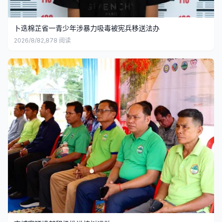
卜迭棉芷省一青少年涉暴力吸毒被宪兵移送法办
2026/8/8
2,878
阅读