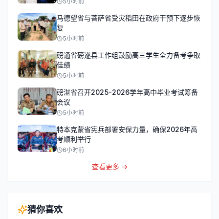
5小时前
马德望省与菩萨省受灾稻田在政府干预下逐步恢
复
5小时前
磅通省磅遂县工作组鼓励高三学生全力备考争取
佳绩
5小时前
磅湛省召开2025-2026学年高中毕业考试筹备
会议
5小时前
特本克蒙省宪兵部署安保力量，确保2026年高
考顺利举行
6小时前
查看更多 →
猜你喜欢