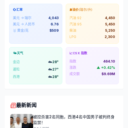
💱
汇率
⛽
油价
(瑞尔/升)
美元 → 瑞尔
4,043
汽油 92
4,450
美元 → 人民币
6.76
汽油 95
5,450
🥇 黄金/克
$
509
柴油
5,250
LPG
2,300
🌤️
天气
📈
CSX 指数
指数
464.10
☁️
金边
28
°
涨跌
▲
+
0.42
%
☁️
暹粒
27
°
成交额
$9.69M
☁️
西港
28
°
最新新闻
被控杀害2名同胞，西港4名中国男子被判终身
监禁！