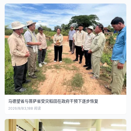
马德望省与菩萨省受灾稻田在政府干预下逐步恢复
2026/8/8
3,188
阅读