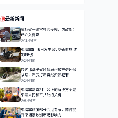
最新新闻
柴桢省一警官疑涉受贿，内政部：
已介入调查
12分钟前
柬埔寨8月6日发生5起交通事故 致
3死5伤
2小时前
拉达那基里省环保局积极推进环保
战略，严厉打击自然资源犯罪
2小时前
柬埔寨副首相：公正的解决方案是
柬泰人民和平共处的关键
6分钟前
柬埔寨旅游部长会见专家，商讨提
升柬埔寨欧洲市场影响力