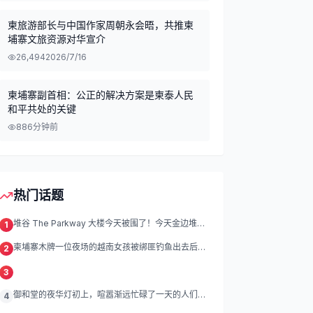
柬旅游部长与中国作家周朝永会晤，共推柬
埔寨文旅资源对华宣介
26,494
2026/7/16
柬埔寨副首相：公正的解决方案是柬泰人民
和平共处的关键
88
6分钟前
热门话题
堆谷 The Parkway 大楼今天被围了！今天金边堆谷
1
区
柬埔寨木牌一位夜场的越南女孩被绑匪钓鱼出去后遭
2
绑架殴打折磨。
3
御和堂的夜华灯初上，喧嚣渐远忙碌了一天的人们渐
4
渐归去我们的灯