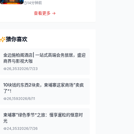
14分钟前
查看更多 →
猜你喜欢
金边施柏阁酒店| 一站式高端会务旅居，盛迎
商界与影视大咖
26,353
2026/7/23
10块钱的东西2块卖，柬埔寨这家商场“卖疯
了”！
26,159
2026/6/11
柬埔寨“绿色季节”之旅：慢享暹粒的惬意时
光
24,353
2026/7/26