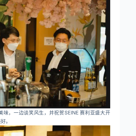
味，一边谈笑风生，并祝贺SEINE 赛利亚盛大开
美好。