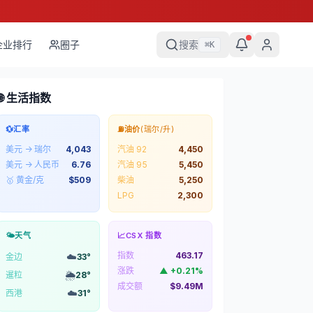
企业排行
圈子
搜索
⌘
K
🌐 生活指数
💱
汇率
⛽
油价
(瑞尔/升)
美元 → 瑞尔
4,043
汽油 92
4,450
美元 → 人民币
6.76
汽油 95
5,450
🥇 黄金/克
$
509
柴油
5,250
LPG
2,300
🌤️
天气
📈
CSX 指数
指数
463.17
☁️
金边
33
°
涨跌
▲
+
0.21
%
🌦️
暹粒
28
°
成交额
$9.49M
☁️
西港
31
°