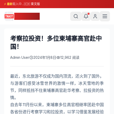
载入中...
🇰🇭 柬文版
⚡ 最新
柬埔寨头条
考察拉投资！多位柬埔寨高官赴中
国！
Admin User
2024年1月8日
12,962
阅读
最近，东北旅游不仅成为国内顶流，还火到了国外。
与游客们感受冰雪世界的激情一样，冰天雪地的季
节，同样抵挡不住柬埔寨高官赴华考察、拉投资的热
情。
自去年11月份以来，柬埔寨多位高官相继率团赴中国
各省份进行考察学习和拉投资，以学习借鉴发展经验