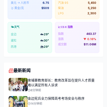
美元 → 人民币
6.75
汽油 95
5,450
🥇 黄金/克
$
509
柴油
5,250
LPG
2,300
🌤️
天气
📈
CSX 指数
指数
463.37
☁️
金边
29
°
涨跌
▼
0.16
%
☁️
暹粒
30
°
成交额
$11.06M
🌦️
西港
29
°
最新新闻
柬埔寨教育部长：教育改革旨在提升人才质量
难以满足所有人诉求
8分钟前
金边宪兵全力保障高考考场安全与秩序
14分钟前