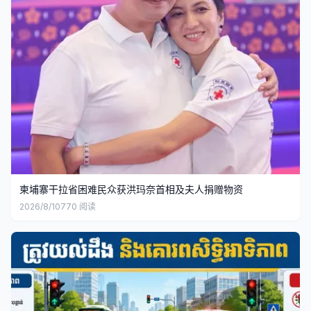
柬埔寨干拉省困难民众获洪玛奈首相及夫人捐赠物资
2026/8/10
770
阅读