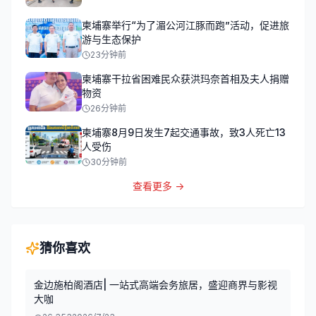
柬埔寨举行“为了湄公河江豚而跑”活动，促进旅
游与生态保护
23分钟前
柬埔寨干拉省困难民众获洪玛奈首相及夫人捐赠
物资
26分钟前
柬埔寨8月9日发生7起交通事故，致3人死亡13
人受伤
30分钟前
查看更多 →
猜你喜欢
金边施柏阁酒店| 一站式高端会务旅居，盛迎商界与影视
大咖