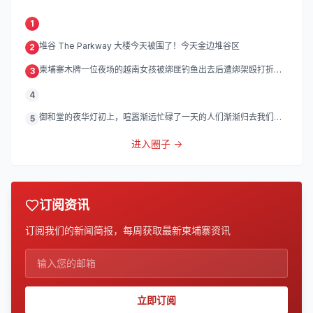
1
堆谷 The Parkway 大楼今天被围了！今天金边堆谷区
2
柬埔寨木牌一位夜场的越南女孩被绑匪钓鱼出去后遭绑架殴打折
3
磨。
4
御和堂的夜华灯初上，喧嚣渐远忙碌了一天的人们渐渐归去我们的
5
灯
进入圈子 →
订阅资讯
订阅我们的新闻简报，每周获取最新柬埔寨资讯
立即订阅