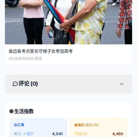
金边各考点家长守候子女参加高考
2026/8/10
420
阅读
评论 (
0
)
🌐 生活指数
💱
汇率
⛽
油价
(瑞尔/升)
美元 → 瑞尔
4,041
汽油 92
4,450