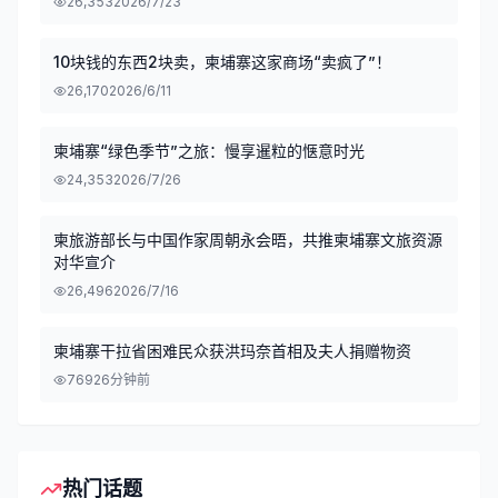
26,353
2026/7/23
10块钱的东西2块卖，柬埔寨这家商场“卖疯了”！
26,170
2026/6/11
柬埔寨“绿色季节”之旅：慢享暹粒的惬意时光
24,353
2026/7/26
柬旅游部长与中国作家周朝永会晤，共推柬埔寨文旅资源
对华宣介
26,496
2026/7/16
柬埔寨干拉省困难民众获洪玛奈首相及夫人捐赠物资
769
26分钟前
热门话题