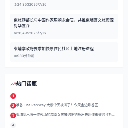
24,353
2026/7/26
柬旅游部长与中国作家周朝永会晤，共推柬埔寨文旅资源
对华宣介
26,495
2026/7/16
柬埔寨政府要求加快原住民社区土地注册进程
98
3分钟前
热门话题
1
堆谷 The Parkway 大楼今天被围了！今天金边堆谷区
2
柬埔寨木牌一位夜场的越南女孩被绑匪钓鱼出去后遭绑架殴打折
3
磨。
4