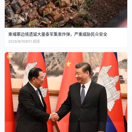
柬埔寨边境遗留大量泰军集束炸弹，严重威胁民众安全
2026/8/10
851
阅读