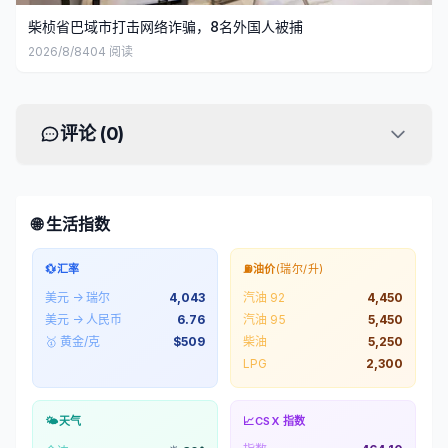
柴桢省巴域市打击网络诈骗，8名外国人被捕
2026/8/8
404
阅读
评论 (
0
)
🌐 生活指数
💱
汇率
⛽
油价
(瑞尔/升)
美元 → 瑞尔
4,043
汽油 92
4,450
美元 → 人民币
6.76
汽油 95
5,450
🥇 黄金/克
$
509
柴油
5,250
LPG
2,300
🌤️
天气
📈
CSX 指数