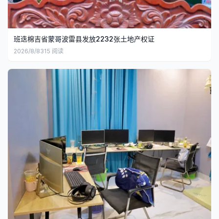
班迭棉吉省蒙哥波雷县发放2232张土地产权证
2026/8/8
315
阅读