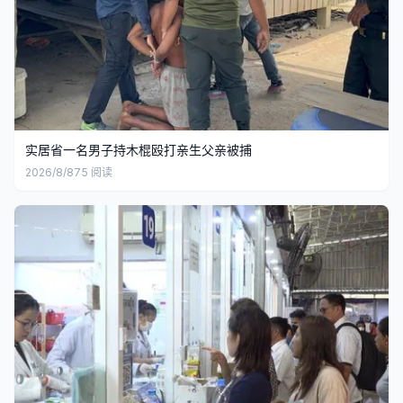
实居省一名男子持木棍殴打亲生父亲被捕
2026/8/8
75
阅读