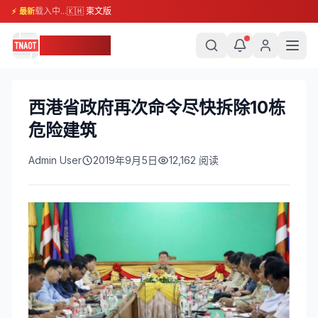
载入中...
🇰🇭 柬文版
⚡ 最新
柬埔寨头条
西港省政府再次命令尽快拆除10栋
危险建筑
Admin User
2019年9月5日
12,162
阅读