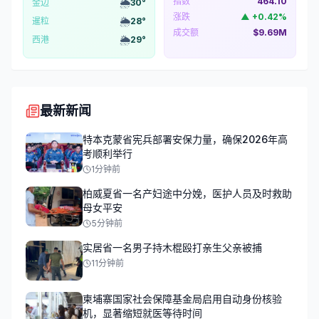
指数
464.10
🌦️
金边
30
°
涨跌
▲
+
0.42
%
🌦️
暹粒
28
°
成交额
$9.69M
🌦️
西港
29
°
最新新闻
特本克蒙省宪兵部署安保力量，确保2026年高
考顺利举行
1分钟前
柏威夏省一名产妇途中分娩，医护人员及时救助
母女平安
5分钟前
实居省一名男子持木棍殴打亲生父亲被捕
11分钟前
柬埔寨国家社会保障基金局启用自动身份核验
机，显著缩短就医等待时间