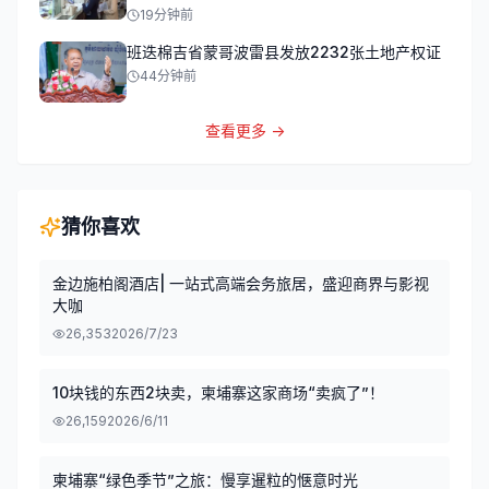
19分钟前
班迭棉吉省蒙哥波雷县发放2232张土地产权证
44分钟前
查看更多 →
猜你喜欢
金边施柏阁酒店| 一站式高端会务旅居，盛迎商界与影视
大咖
26,353
2026/7/23
10块钱的东西2块卖，柬埔寨这家商场“卖疯了”！
26,159
2026/6/11
柬埔寨“绿色季节”之旅：慢享暹粒的惬意时光