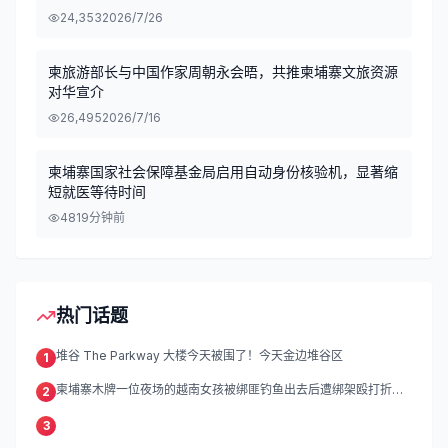
24,353
2026/7/26
柬旅游部长与中国作家周朝永会晤，共推柬埔寨文旅资源
对华宣介
26,495
2026/7/16
柬埔寨国家社会保障基金局启用自动身份核验机，显著缩
短就医等待时间
48
19分钟前
热门话题
堆谷 The Parkway 大楼今天被围了！今天金边堆谷区
1
柬埔寨木牌一位夜场的越南女孩被绑匪钓鱼出去后遭绑架殴打折
2
磨。
3