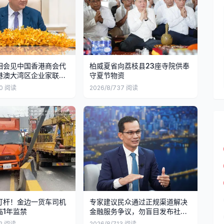
相会见中国香港商会代
柏威夏省向荔枝县23座寺院供奉
港澳大湾区企业家联盟
守夏节物资
0
阅读
2026/8/7
37
阅读
灯杆！金边一货车司机
专家建议民众通过正规渠道解决
临1年监禁
金融服务争议，勿盲目发布社交
媒体
2
阅读
2026/8/7
13
阅读