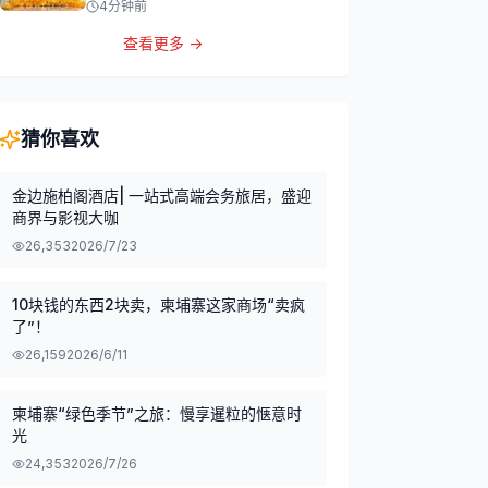
4分钟前
查看更多 →
猜你喜欢
金边施柏阁酒店| 一站式高端会务旅居，盛迎
商界与影视大咖
26,353
2026/7/23
10块钱的东西2块卖，柬埔寨这家商场“卖疯
了”！
26,159
2026/6/11
柬埔寨“绿色季节”之旅：慢享暹粒的惬意时
光
24,353
2026/7/26