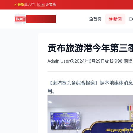
载入中...
🇰🇭 柬文版
⚡ 最新
柬埔寨头条
首页
新闻
贡布旅游港今年第三
Admin User
2024年6月29日
12,998
阅读
【柬埔寨头条综合报道】据本地媒体消息
用。