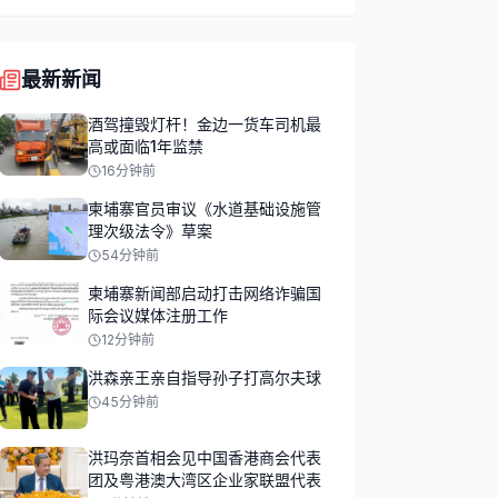
最新新闻
酒驾撞毁灯杆！金边一货车司机最
高或面临1年监禁
16分钟前
柬埔寨官员审议《水道基础设施管
理次级法令》草案
54分钟前
柬埔寨新闻部启动打击网络诈骗国
际会议媒体注册工作
12分钟前
洪森亲王亲自指导孙子打高尔夫球
45分钟前
洪玛奈首相会见中国香港商会代表
团及粤港澳大湾区企业家联盟代表