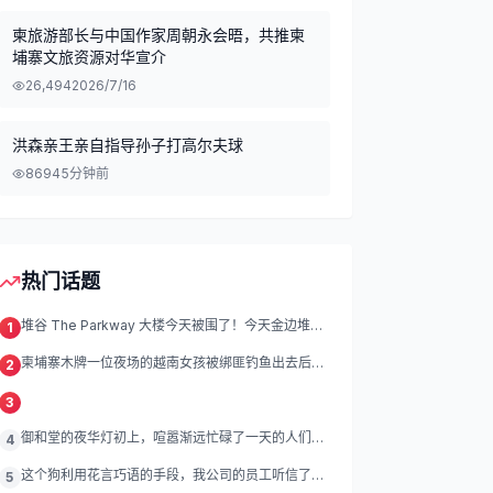
柬旅游部长与中国作家周朝永会晤，共推柬
埔寨文旅资源对华宣介
26,494
2026/7/16
洪森亲王亲自指导孙子打高尔夫球
869
45分钟前
热门话题
堆谷 The Parkway 大楼今天被围了！今天金边堆谷
1
区
柬埔寨木牌一位夜场的越南女孩被绑匪钓鱼出去后遭
2
绑架殴打折磨。
3
御和堂的夜华灯初上，喧嚣渐远忙碌了一天的人们渐
4
渐归去我们的灯
这个狗利用花言巧语的手段，我公司的员工听信了他
5