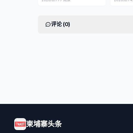
评论 (
0
)
柬埔寨头条