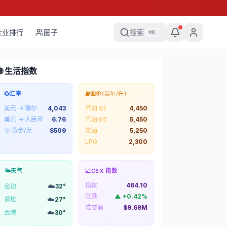
企业排行
圈子
搜索
⌘
K
🌐 生活指数
💱
汇率
⛽
油价
(瑞尔/升)
美元 → 瑞尔
4,043
汽油 92
4,450
美元 → 人民币
6.76
汽油 95
5,450
🥇 黄金/克
$
509
柴油
5,250
LPG
2,300
🌤️
天气
📈
CSX 指数
指数
464.10
☁️
金边
32
°
涨跌
▲
+
0.42
%
☁️
暹粒
27
°
成交额
$9.69M
☁️
西港
30
°