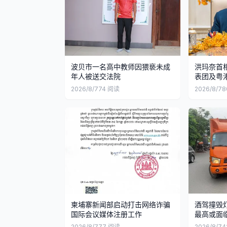
波贝市一名高中教师因猥亵未成
洪玛奈首
年人被送交法院
表团及粤
代表
2026/8/7
74
阅读
2026/8/7
8
柬埔寨新闻部启动打击网络诈骗
酒驾撞毁
国际会议媒体注册工作
最高或面
2026/8/7
77
阅读
2026/8/7
4