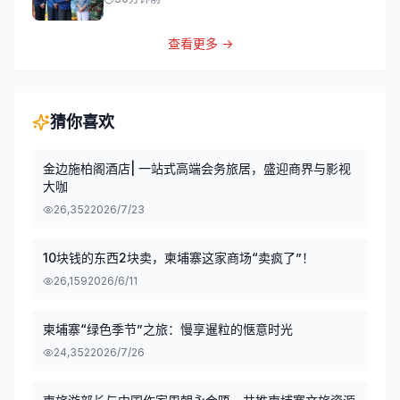
查看更多 →
猜你喜欢
金边施柏阁酒店| 一站式高端会务旅居，盛迎商界与影视
大咖
26,352
2026/7/23
10块钱的东西2块卖，柬埔寨这家商场“卖疯了”！
26,159
2026/6/11
柬埔寨“绿色季节”之旅：慢享暹粒的惬意时光
24,352
2026/7/26