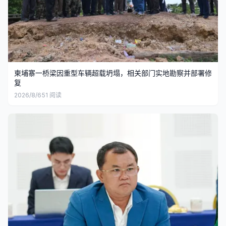
柬埔寨一桥梁因重型车辆超载坍塌，相关部门实地勘察并部署修
复
2026/8/6
51
阅读