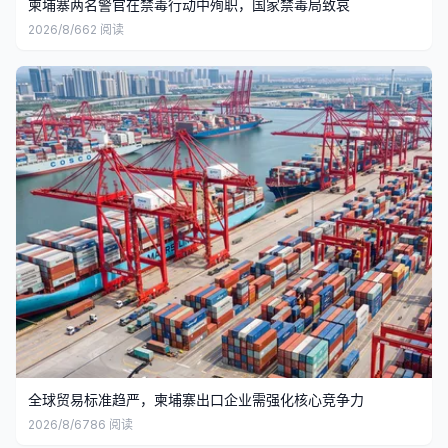
柬埔寨两名警官在禁毒行动中殉职，国家禁毒局致哀
2026/8/6
62
阅读
全球贸易标准趋严，柬埔寨出口企业需强化核心竞争力
2026/8/6
786
阅读