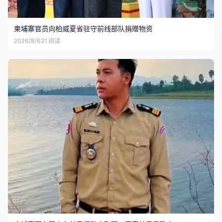
柬埔寨官员向柏威夏省驻守前线部队捐赠物资
2026/8/6
31
阅读