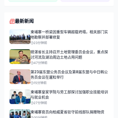
最新新闻
柬埔寨一桥梁因重型车辆超载坍塌，相关部门实
地勘察并部署修复
23分钟前
磅湛省长主持召开土地管理委员会会议，重点探
讨河流及湖泊周边土地占用问题
47分钟前
第23届东盟公务员会议及第8届东盟与中日韩公
务员会议在暹粒举行
15分钟前
柬埔寨皇家学院与劳工部探讨加强职业技能培训
与就业机会
27分钟前
柬埔寨官员向柏威夏省驻守前线部队捐赠物资
30分钟前