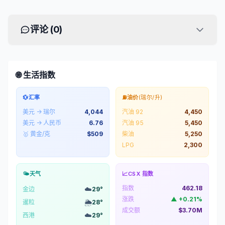
评论 (
0
)
🌐 生活指数
💱
汇率
⛽
油价
(瑞尔/升)
美元 → 瑞尔
4,044
汽油 92
4,450
美元 → 人民币
6.76
汽油 95
5,450
🥇 黄金/克
$
509
柴油
5,250
LPG
2,300
🌤️
天气
📈
CSX 指数
指数
462.18
☁️
金边
29
°
涨跌
▲
+
0.21
%
🌦️
暹粒
28
°
成交额
$3.70M
☁️
西港
29
°