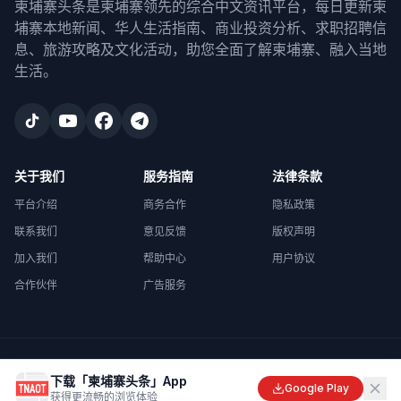
柬埔寨头条是柬埔寨领先的综合中文资讯平台，每日更新柬
埔寨本地新闻、华人生活指南、商业投资分析、求职招聘信
息、旅游攻略及文化活动，助您全面了解柬埔寨、融入当地
生活。
关于我们
服务指南
法律条款
平台介绍
商务合作
隐私政策
联系我们
意见反馈
版权声明
加入我们
帮助中心
用户协议
合作伙伴
广告服务
©
2026
柬埔寨头条
. All rights reserved.
下载「柬埔寨头条」App
Made with
in Cambodia
Google Play
获得更流畅的浏览体验