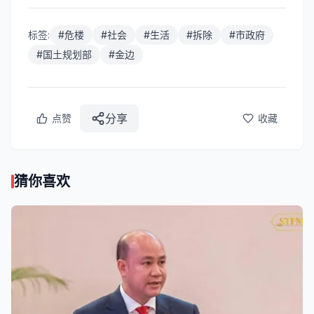
标签:
#
危楼
#
社会
#
生活
#
拆除
#
市政府
#
国土规划部
#
金边
分享
点赞
收藏
猜你喜欢