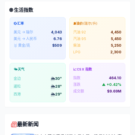
🌐 生活指数
💱
汇率
⛽
油价
(瑞尔/升)
美元 → 瑞尔
4,043
汽油 92
4,450
美元 → 人民币
6.76
汽油 95
5,450
🥇 黄金/克
$
509
柴油
5,250
LPG
2,300
🌤️
天气
📈
CSX 指数
指数
464.10
🌦️
金边
30
°
涨跌
▲
+
0.42
%
🌦️
暹粒
28
°
成交额
$9.69M
🌦️
西港
29
°
最新新闻