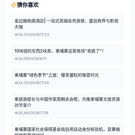
猜你喜欢
金边施柏阁酒店| 一站式高端会务旅居，盛迎商界与影视
大咖
26,353
2026/7/23
10块钱的东西2块卖，柬埔寨这家商场“卖疯了”！
26,159
2026/6/11
柬埔寨“绿色季节”之旅：慢享暹粒的惬意时光
24,353
2026/7/26
柬旅游部长与中国作家周朝永会晤，共推柬埔寨文旅资源
对华宣介
26,495
2026/7/16
柬埔寨国家社会保障基金局启用自动身份核验机，显著缩