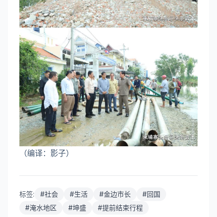
（编译：影子）
标签:
#
社会
#
生活
#
金边市长
#
回国
#
淹水地区
#
坤盛
#
提前结束行程