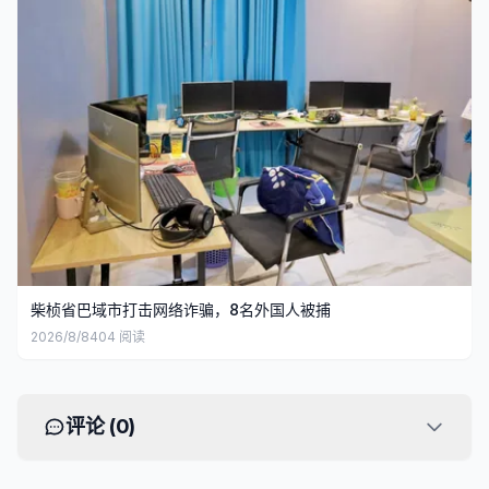
柴桢省巴域市打击网络诈骗，8名外国人被捕
2026/8/8
404
阅读
评论 (
0
)