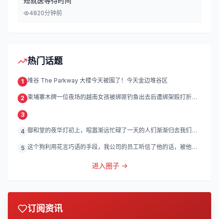
短就医等待时间
48
20分钟前
热门话题
堆谷 The Parkway 大楼今天被围了！今天金边堆谷区
1
柬埔寨木牌一位夜场的越南女孩被绑匪钓鱼出去后遭绑架殴打折
2
磨。
3
御和堂的夜华灯初上，喧嚣渐远忙碌了一天的人们渐渐归去我们的
4
灯
这个狗利用花言巧语的手段，我公司的员工听信了他的话，被他带
5
到
进入圈子 →
订阅资讯