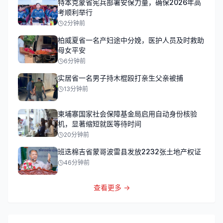
特本克蒙省宪兵部署安保力量，确保2026年高
考顺利举行
2分钟前
柏威夏省一名产妇途中分娩，医护人员及时救助
母女平安
6分钟前
实居省一名男子持木棍殴打亲生父亲被捕
13分钟前
柬埔寨国家社会保障基金局启用自动身份核验
机，显著缩短就医等待时间
20分钟前
班迭棉吉省蒙哥波雷县发放2232张土地产权证
46分钟前
查看更多 →