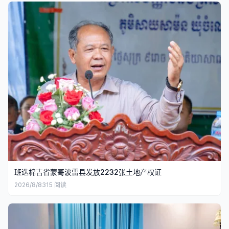
班迭棉吉省蒙哥波雷县发放2232张土地产权证
2026/8/8
315
阅读