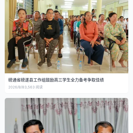
磅通省磅遂县工作组鼓励高三学生全力备考争取佳绩
2026/8/8
3,563
阅读