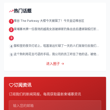
热门话题
堆谷 The Parkway 大楼今天被围了！今天金边堆谷区
1
柬埔寨木牌一位夜场的越南女孩被绑匪钓鱼出去后遭绑架殴打折
2
磨。
3
御和堂的夜华灯初上，喧嚣渐远忙碌了一天的人们渐渐归去我们的
4
灯
这个狗利用花言巧语的手段，我公司的员工听信了他的话，被他带
5
到
进入圈子 →
订阅资讯
订阅我们的新闻简报，每周获取最新柬埔寨资讯