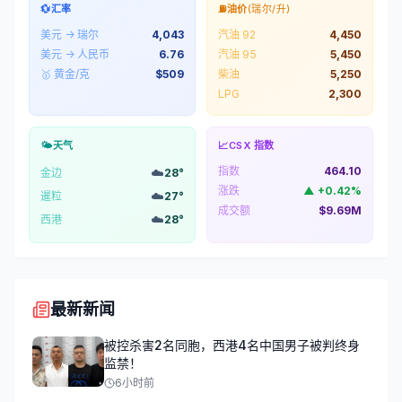
💱
汇率
⛽
油价
(瑞尔/升)
美元 → 瑞尔
4,043
汽油 92
4,450
美元 → 人民币
6.76
汽油 95
5,450
🥇 黄金/克
$
509
柴油
5,250
LPG
2,300
🌤️
天气
📈
CSX 指数
指数
464.10
☁️
金边
28
°
涨跌
▲
+
0.42
%
☁️
暹粒
27
°
成交额
$9.69M
☁️
西港
28
°
最新新闻
被控杀害2名同胞，西港4名中国男子被判终身
监禁！
6小时前