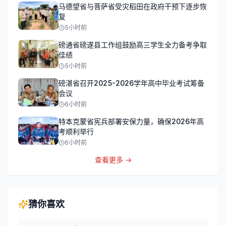
马德望省与菩萨省受灾稻田在政府干预下逐步恢
复
5小时前
磅通省磅遂县工作组鼓励高三学生全力备考争取
佳绩
5小时前
磅湛省召开2025-2026学年高中毕业考试筹备
会议
6小时前
特本克蒙省宪兵部署安保力量，确保2026年高
考顺利举行
6小时前
查看更多 →
猜你喜欢