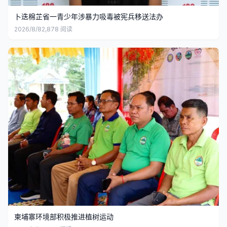
卜迭棉芷省一青少年涉暴力吸毒被宪兵移送法办
2026/8/8
2,878
阅读
柬埔寨环境部积极推进植树运动