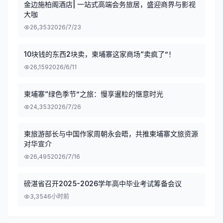
金边施柏阁酒店| 一站式高端会务旅居，盛迎商界与影视
大咖
26,353
2026/7/23
10块钱的东西2块卖，柬埔寨这家商场“卖疯了”！
26,159
2026/6/11
柬埔寨“绿色季节”之旅：慢享暹粒的惬意时光
24,353
2026/7/26
柬旅游部长与中国作家周朝永会晤，共推柬埔寨文旅资源
对华宣介
26,495
2026/7/16
磅湛省召开2025-2026学年高中毕业考试筹备会议
3,354
6小时前