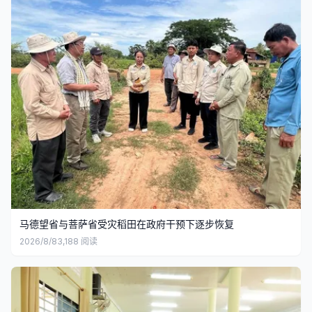
马德望省与菩萨省受灾稻田在政府干预下逐步恢复
2026/8/8
3,188
阅读