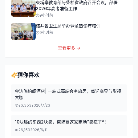
柬埔寨教育部与柴桢省政府召开会议，部署
2026年高考准备工作
9小时前
桔井省卫生局举办登革热诊疗培训
9小时前
查看更多 →
猜你喜欢
金边施柏阁酒店| 一站式高端会务旅居，盛迎商界与影视
大咖
26,353
2026/7/23
10块钱的东西2块卖，柬埔寨这家商场“卖疯了”！
26,159
2026/6/11