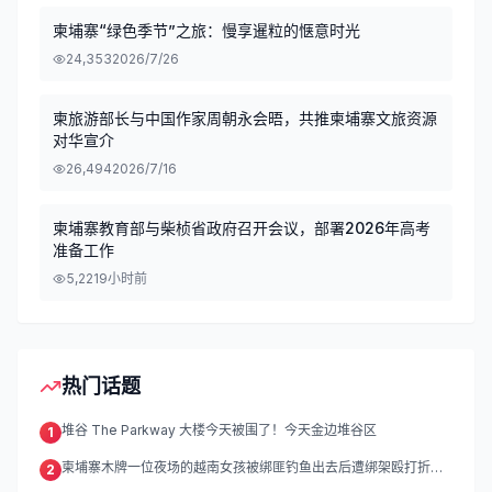
柬埔寨“绿色季节”之旅：慢享暹粒的惬意时光
24,353
2026/7/26
柬旅游部长与中国作家周朝永会晤，共推柬埔寨文旅资源
对华宣介
26,494
2026/7/16
柬埔寨教育部与柴桢省政府召开会议，部署2026年高考
准备工作
5,221
9小时前
热门话题
堆谷 The Parkway 大楼今天被围了！今天金边堆谷区
1
柬埔寨木牌一位夜场的越南女孩被绑匪钓鱼出去后遭绑架殴打折
2
磨。