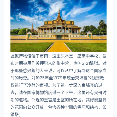
监狱博物馆位于市南，这里原本是一座高中学校，波
布时期被用作关押犯人的集中营，也叫S-21监狱。对
于那些感兴趣的人来说，可以从中了解到这个国家当
时的历史。对1975年至1979年统治柬埔寨的残暴政
权进行了冷静的审视。为了进一步深入柬埔寨的过
去，请在国家博物馆度过一个下午，这里还有吴哥时
期的遗物。邻近的皇宫是王室的所在地。其修剪整齐
的花园向公众开放，包含各种华丽的寺庙和结构，如
银塔。