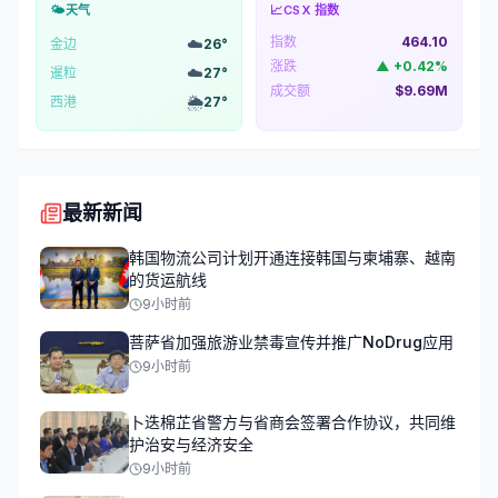
🌤️
天气
📈
CSX 指数
指数
464.10
☁️
金边
26
°
涨跌
▲
+
0.42
%
☁️
暹粒
27
°
成交额
$9.69M
🌦️
西港
27
°
最新新闻
韩国物流公司计划开通连接韩国与柬埔寨、越南
的货运航线
9小时前
菩萨省加强旅游业禁毒宣传并推广NoDrug应用
9小时前
卜迭棉芷省警方与省商会签署合作协议，共同维
护治安与经济安全
9小时前