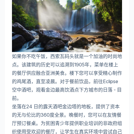
如果你不吃午饭，西索瓦码头就是一个加油的时尚地
点。该建筑的历史可以追溯到1905年，菜单在楼上
的餐厅供应融合亚洲美食。楼下您可以享受精心制作
的鸡尾酒，直至凌晨。对于餐前饮品，前往Eclipse
空中酒吧，观看金边最高饮酒点下方城市的日落 - 目
前。
坐落在24 日的露天酒吧金边塔的地板，提供了资本
的无与伦比的360度全景。晚餐时，您可以在友情餐
厅预订餐桌。为贫困青少年提供职业培训的非政府组
织使用受欢迎的餐厅，让学生在真实环境中尝试自己