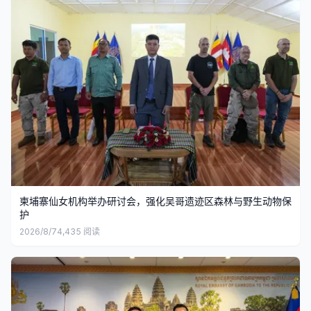
柬埔寨仙女机构举办研讨会，强化吴哥遗迹区森林与野生动物保
护
2026/8/7
4,435
阅读