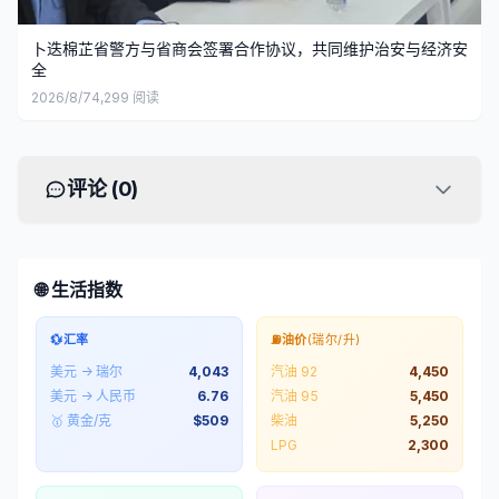
卜迭棉芷省警方与省商会签署合作协议，共同维护治安与经济安
全
2026/8/7
4,299
阅读
评论 (
0
)
🌐 生活指数
💱
汇率
⛽
油价
(瑞尔/升)
美元 → 瑞尔
4,043
汽油 92
4,450
美元 → 人民币
6.76
汽油 95
5,450
🥇 黄金/克
$
509
柴油
5,250
LPG
2,300