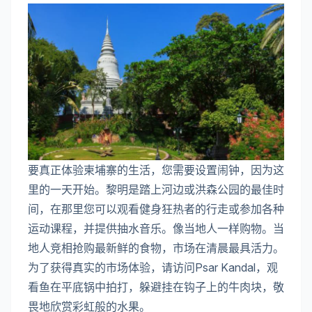
要真正体验柬埔寨的生活，您需要设置闹钟，因为这
里的一天开始。黎明是踏上河边或洪森公园的最佳时
间，在那里您可以观看健身狂热者的行走或参加各种
运动课程，并提供抽水音乐。像当地人一样购物。当
地人竞相抢购最新鲜的食物，市场在清晨最具活力。
为了获得真实的市场体验，请访问Psar Kandal，观
看鱼在平底锅中拍打，躲避挂在钩子上的牛肉块，敬
畏地欣赏彩虹般的水果。