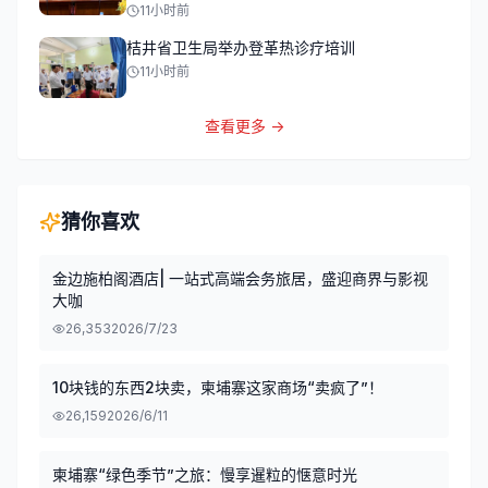
11小时前
桔井省卫生局举办登革热诊疗培训
11小时前
查看更多 →
猜你喜欢
金边施柏阁酒店| 一站式高端会务旅居，盛迎商界与影视
大咖
26,353
2026/7/23
10块钱的东西2块卖，柬埔寨这家商场“卖疯了”！
26,159
2026/6/11
柬埔寨“绿色季节”之旅：慢享暹粒的惬意时光