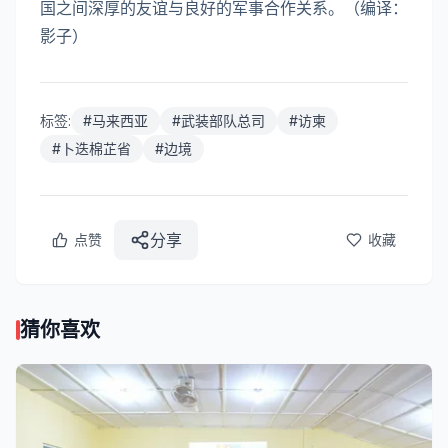
国之间深厚的友谊与良好的军事合作关系。（编译：
影子）
标签:
#
马来西亚
#
武装部队总司
#
访柬
#
卜迭棉芷省
#
边境
分享
点赞
收藏
猜你喜欢