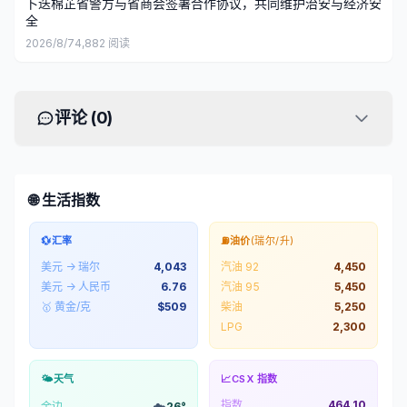
卜迭棉芷省警方与省商会签署合作协议，共同维护治安与经济安
全
2026/8/7
4,882
阅读
评论 (
0
)
🌐 生活指数
💱
汇率
⛽
油价
(瑞尔/升)
美元 → 瑞尔
4,043
汽油 92
4,450
美元 → 人民币
6.76
汽油 95
5,450
🥇 黄金/克
$
509
柴油
5,250
LPG
2,300
🌤️
天气
📈
CSX 指数
指数
464.10
☁️
金边
26
°