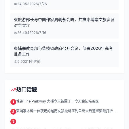
24,353
2026/7/26
柬旅游部长与中国作家周朝永会晤，共推柬埔寨文旅资源
对华宣介
26,494
2026/7/16
柬埔寨教育部与柴桢省政府召开会议，部署2026年高考
准备工作
5,902
11小时前
热门话题
堆谷 The Parkway 大楼今天被围了！今天金边堆谷区
1
柬埔寨木牌一位夜场的越南女孩被绑匪钓鱼出去后遭绑架殴打折
2
磨。
3