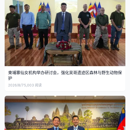
柬埔寨仙女机构举办研讨会，强化吴哥遗迹区森林与野生动物保
护
2026/8/7
5,003
阅读