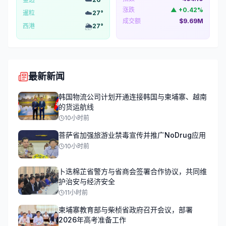
涨跌
▲
+
0.42
%
☁️
暹粒
27
°
成交额
$9.69M
🌦️
西港
27
°
最新新闻
韩国物流公司计划开通连接韩国与柬埔寨、越南
的货运航线
10小时前
菩萨省加强旅游业禁毒宣传并推广NoDrug应用
10小时前
卜迭棉芷省警方与省商会签署合作协议，共同维
护治安与经济安全
11小时前
柬埔寨教育部与柴桢省政府召开会议，部署
2026年高考准备工作