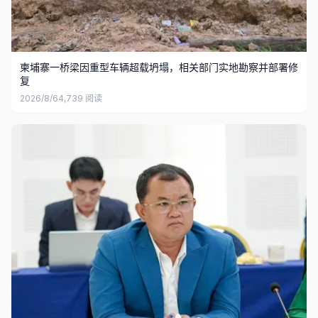
柬埔寨一桥梁因重型车辆超载坍塌，相关部门实地勘察并部署修
复
2026/8/6
4,739
阅读