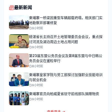
最新新闻
柬埔寨一桥梁因重型车辆超载坍塌，相关部门实
地勘察并部署修复
9小时前
磅湛省长主持召开土地管理委员会会议，重点探
讨河流及湖泊周边土地占用问题
9小时前
第23届东盟公务员会议及第8届东盟与中日韩公
务员会议在暹粒举行
8小时前
柬埔寨皇家学院与劳工部探讨加强职业技能培训
与就业机会
9小时前
柬埔寨官员向柏威夏省驻守前线部队捐赠物资
9小时前
查看更多 →