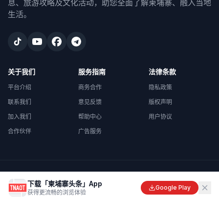
息、旅游攻略及文化活动，助您全面了解柬埔寨、融入当地
生活。
关于我们
服务指南
法律条款
平台介绍
商务合作
隐私政策
联系我们
意见反馈
版权声明
加入我们
帮助中心
用户协议
合作伙伴
广告服务
©
2026
柬埔寨头条
. All rights reserved.
下载「柬埔寨头条」App
Made with
in Cambodia
Google Play
获得更流畅的浏览体验