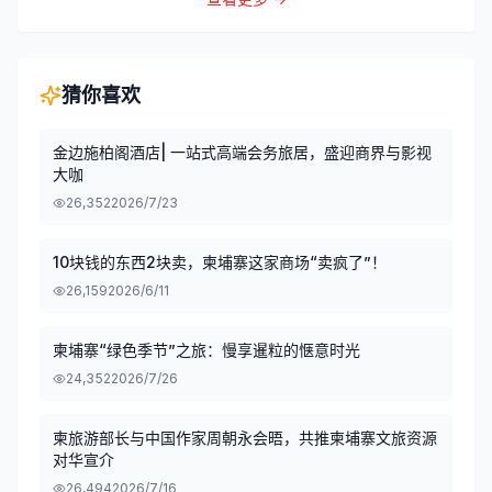
猜你喜欢
金边施柏阁酒店| 一站式高端会务旅居，盛迎商界与影视
大咖
26,352
2026/7/23
10块钱的东西2块卖，柬埔寨这家商场“卖疯了”！
26,159
2026/6/11
柬埔寨“绿色季节”之旅：慢享暹粒的惬意时光
24,352
2026/7/26
柬旅游部长与中国作家周朝永会晤，共推柬埔寨文旅资源
对华宣介
26,494
2026/7/16