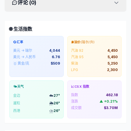
评论 (
0
)
🌐 生活指数
💱
汇率
⛽
油价
(瑞尔/升)
美元 → 瑞尔
4,044
汽油 92
4,450
美元 → 人民币
6.76
汽油 95
5,450
🥇 黄金/克
$
509
柴油
5,250
LPG
2,300
🌤️
天气
📈
CSX 指数
指数
462.18
☁️
金边
27
°
涨跌
▲
+
0.21
%
🌦️
暹粒
26
°
成交额
$3.70M
⛈️
西港
26
°