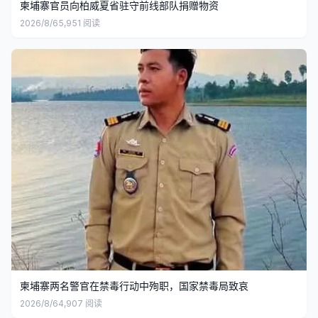
柬埔寨官员向柏威夏省驻守前线部队捐赠物资
2026/8/6
5,951
阅读
柬埔寨两名警官在禁毒行动中殉职，国家禁毒局致哀
2026/8/6
4,907
阅读