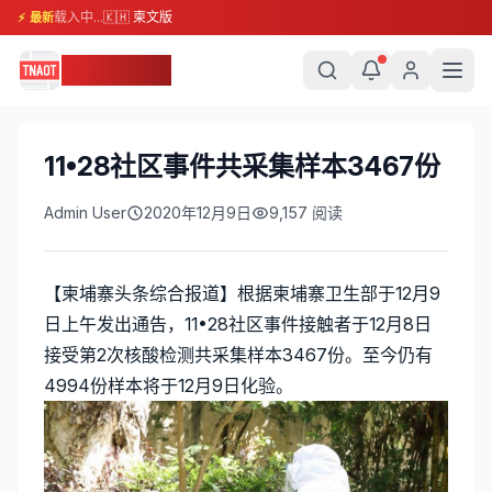
载入中...
🇰🇭 柬文版
⚡ 最新
柬埔寨头条
11•28社区事件共采集样本3467份
Admin User
2020年12月9日
9,157
阅读
【柬埔寨头条综合报道】根据柬埔寨卫生部于12月9
日上午发出通告，11•28社区事件接触者于12月8日
接受第2次核酸检测共采集样本3467份。至今仍有
4994份样本将于12月9日化验。