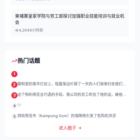
柬埔寨皇家学院与劳工部探讨加强职业技能培训与就业机
会
4,264
9小时前
热门话题
1
御和堂的夜华灯初上，喧嚣渐远忙碌了一天的人们渐渐归去我们的
2
灯
这个狗利用花言巧语的手段，我公司的员工听信了他的话，被他带
3
到
🤍
4
西哈努克市（Kampong Som）的强降雨引发了危险的洪涝
5
进入圈子 →