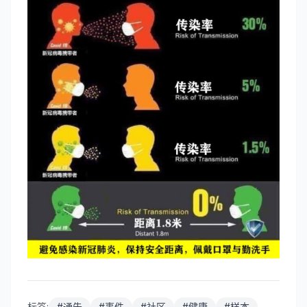
标签:
#
通告
#
事件
#
社区
#
健康
#
样本