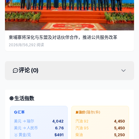
柬埔寨将深化与东盟及对话伙伴合作，推进公共服务改革
2026/8/5
6,292
阅读
评论 (
0
)
🌐 生活指数
💱
汇率
⛽
油价
(瑞尔/升)
美元 → 瑞尔
4,042
汽油 92
4,450
美元 → 人民币
6.76
汽油 95
5,450
🥇 黄金/克
$
491
柴油
5,250