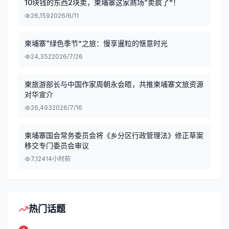
10块钱的东西2块卖，柬埔寨这家商场“卖疯了”！
26,159
2026/6/11
柬埔寨“绿色季节”之旅：慢享暹粒的惬意时光
24,352
2026/7/26
柬旅游部长与中国作家周朝永会晤，共推柬埔寨文旅资源
对华宣介
26,493
2026/7/16
柬埔寨国会常务委员会将《乡分区行政管理法》修正草案
移交专门委员会审议
7,124
14小时前
热门话题