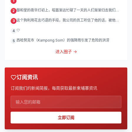
1
御和堂的夜华灯初上，喧嚣渐远忙碌了一天的人们渐渐归去我们的
2
灯
这个狗利用花言巧语的手段，我公司的员工听信了他的话，被他带
3
到
🤍
4
西哈努克市（Kampong Som）的强降雨引发了危险的洪涝
5
进入圈子 →
订阅资讯
订阅我们的新闻简报，每周获取最新柬埔寨资讯
立即订阅