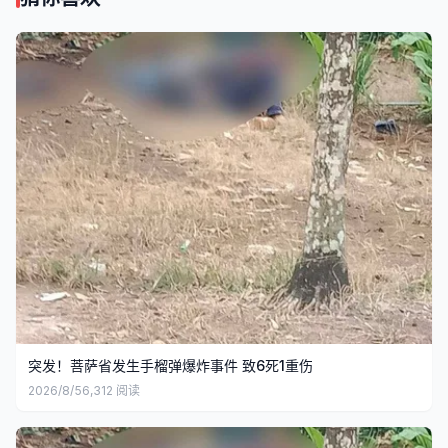
突发！菩萨省发生手榴弹爆炸事件 致6死1重伤
2026/8/5
6,312
阅读