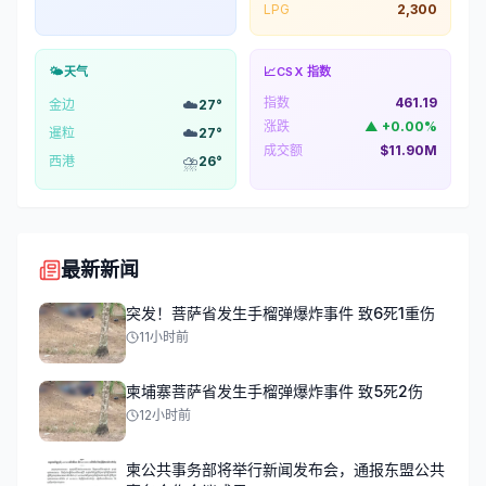
LPG
2,300
🌤️
天气
📈
CSX 指数
指数
461.19
☁️
金边
27
°
涨跌
▲
+
0.00
%
☁️
暹粒
27
°
成交额
$11.90M
⛈️
西港
26
°
最新新闻
突发！菩萨省发生手榴弹爆炸事件 致6死1重伤
11小时前
柬埔寨菩萨省发生手榴弹爆炸事件 致5死2伤
12小时前
柬公共事务部将举行新闻发布会，通报东盟公共