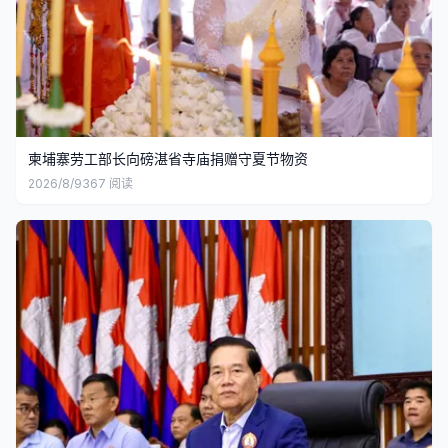
柬埔寨劳工部长向磅湛省寺庙捐赠守夏节物资
2026/8/9
367
阅读