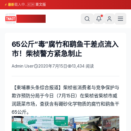
载入中...
🇰🇭 柬文版
⚡ 最新
柬埔寨头条
65公斤“毒”腐竹和鹞鱼干差点流入
市！柴桢警方紧急制止
Admin User
2020年7月15日
13,434
阅读
【柬埔寨头条综合报道】柴桢省消费者与竞争保护与
欺诈预防分局于今日（7月15日）在柴桢省柴桢市威
润蔬菜市场，查获含有硼砂化学物质的腐竹和鹞鱼干
65公斤。