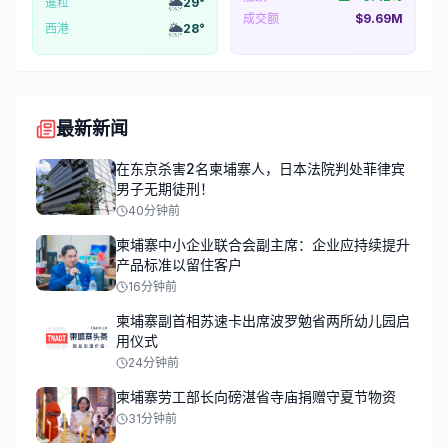
🌦️
暹粒
29
°
成交额
$9.69M
🌦️
西港
28
°
最新新闻
在东京杀害2名柬埔寨人，日本法院判处菲律宾
男子无期徒刑！
40分钟前
柬埔寨中小企业联合会副主席：企业应持续提升
产品标准以留住客户
16分钟前
柬埔寨副首相苏速卡出席波罗勉省两所幼儿园启
用仪式
24分钟前
柬埔寨劳工部长向磅湛省寺庙捐赠守夏节物资
31分钟前