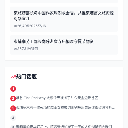
柬旅游部长与中国作家周朝永会晤，共推柬埔寨文旅资源
对华宣介
26,495
2026/7/16
柬埔寨劳工部长向磅湛省寺庙捐赠守夏节物资
367
31分钟前
热门话题
1
堆谷 The Parkway 大楼今天被围了！今天金边堆谷区
2
柬埔寨木牌一位夜场的越南女孩被绑匪钓鱼出去后遭绑架殴打折
3
磨。
4
御和堂的夜华灯初上，喧嚣渐远忙碌了一天的人们渐渐归去我们的
5