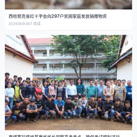
西哈努克省红十字会向297户贫困家庭发放捐赠物资
2026/8/9
397
阅读
柬埔寨拉塔纳基里省省长视察高考考点，确保考试顺利进行