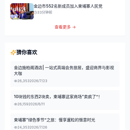
金边市552名新成员加入柬埔寨人民党
33分钟前
查看更多 →
猜你喜欢
金边施柏阁酒店| 一站式高端会务旅居，盛迎商界与影视
大咖
26,353
2026/7/23
10块钱的东西2块卖，柬埔寨这家商场“卖疯了”！
26,159
2026/6/11
柬埔寨“绿色季节”之旅：慢享暹粒的惬意时光
24,353
2026/7/26