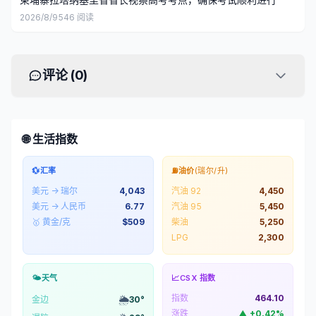
2026/8/9
546
阅读
评论 (
0
)
🌐 生活指数
💱
汇率
⛽
油价
(瑞尔/升)
美元 → 瑞尔
4,043
汽油 92
4,450
美元 → 人民币
6.77
汽油 95
5,450
🥇 黄金/克
$
509
柴油
5,250
LPG
2,300
🌤️
天气
📈
CSX 指数
指数
464.10
🌦️
金边
30
°
涨跌
▲
+
0.42
%