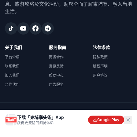
息、旅游攻略及文化活动，助您全面了解柬埔寨、融入当地
生活。
关于我们
服务指南
法律条款
平台介绍
商务合作
隐私政策
联系我们
意见反馈
版权声明
加入我们
帮助中心
用户协议
合作伙伴
广告服务
©
2026
柬埔寨头条
. All rights reserved.
下载「柬埔寨头条」App
Made with
in Cambodia
Google Play
获得更流畅的浏览体验