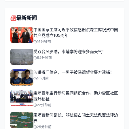
最新新闻
中国国家主席习近平致信感谢洪森主席祝贺中国
共产党成立105周年
16分钟前
受双台风影响，柬埔寨将迎来多雨天气！
54分钟前
涉嫌撬门偷窃，一男子被马德望省警方逮捕！
1小时前
柬埔寨地雷行动与民间组织合作，助力雷区社区
提升福祉
22分钟前
柬埔寨新闻部长：非法侵占领土无法改变法律边
界
25分钟前