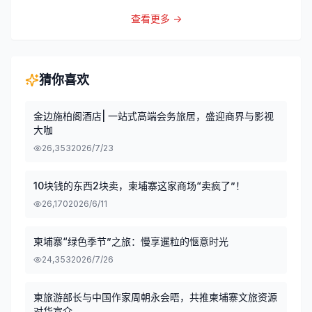
查看更多 →
猜你喜欢
金边施柏阁酒店| 一站式高端会务旅居，盛迎商界与影视
大咖
26,353
2026/7/23
10块钱的东西2块卖，柬埔寨这家商场“卖疯了”！
26,170
2026/6/11
柬埔寨“绿色季节”之旅：慢享暹粒的惬意时光
24,353
2026/7/26
柬旅游部长与中国作家周朝永会晤，共推柬埔寨文旅资源
对华宣介