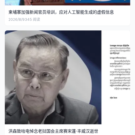
柬埔寨加强新闻官员培训，应对人工智能生成的虚假信息
2026/8/9
345
阅读
洪森致唁电悼念老挝国会主席赛宋蓬·丰威汉逝世