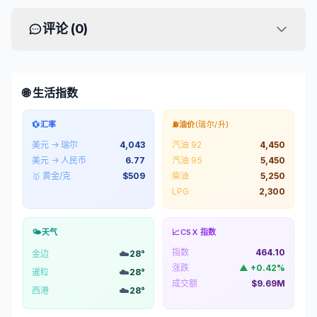
评论 (
0
)
🌐 生活指数
💱
汇率
⛽
油价
(瑞尔/升)
美元 → 瑞尔
4,043
汽油 92
4,450
美元 → 人民币
6.77
汽油 95
5,450
🥇 黄金/克
$
509
柴油
5,250
LPG
2,300
🌤️
天气
📈
CSX 指数
指数
464.10
☁️
金边
28
°
涨跌
▲
+
0.42
%
☁️
暹粒
28
°
成交额
$9.69M
☁️
西港
28
°