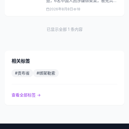
道，6名中国人因涉嫌绑架案，被宪兵从
贡布省追捕至金边市抓获。
2026年8月8日
18
已显示全部
1
条内容
相关标签
#
贡布省
#
绑架勒索
查看全部标签 →