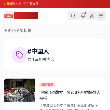
载入中...
🇰🇭 柬文版
⚡ 最新
柬埔寨头条
返回全部标签
#
中国人
共
1
篇相关内容
新闻资讯
涉嫌绑架勒索，金边6名中国嫌疑人
被捕！
【柬埔寨头条综合报道】据本地媒体报