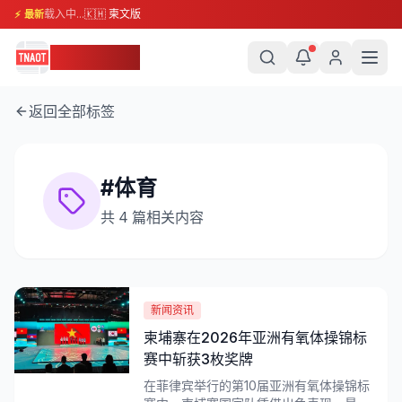
载入中...
🇰🇭 柬文版
⚡ 最新
柬埔寨头条
返回全部标签
#
体育
共
4
篇相关内容
新闻资讯
柬埔寨在2026年亚洲有氧体操锦标
赛中斩获3枚奖牌
在菲律宾举行的第10届亚洲有氧体操锦标