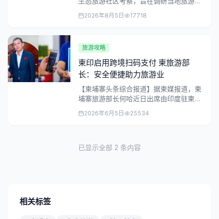
生态旅游社区考察，旨在调研当地旅游潜
力及生态保护工作。
2026年8月5日
17718
旅游攻略
柬印启用跨境扫码支付 柬旅游部
长：安全便捷助力旅游业
【柬埔寨头条综合报道】据柬媒报道，柬
埔寨旅游部长何哈近日出席由印度驻柬埔
寨大使馆举办的“柬埔寨-印度UPI/QR跨境
2026年6月5日
25534
支付...
已显示全部
2
条内容
相关标签