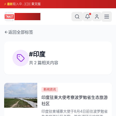
载入中...
🇰🇭 柬文版
⚡ 最新
柬埔寨头条
返回全部标签
#
印度
共
2
篇相关内容
新闻资讯
印度驻柬大使考察波罗勉省生态旅游
社区
印度驻柬埔寨大使于8月4日前往波罗勉省