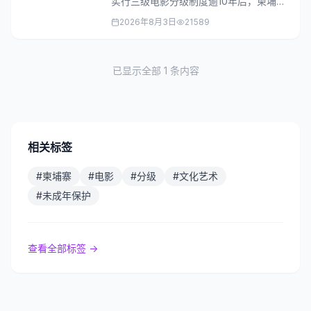
实行三级电影分级制度逾10年后，柬埔寨
对相关制度进行改革，将电影分级扩展至
2026年8月3日
21589
7个等级，...
已显示全部
1
条内容
相关标签
#
柬埔寨
#
电影
#
分级
#
文化艺术
#
未成年保护
查看全部标签 →