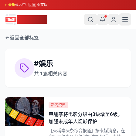
载入中...
🇰🇭 柬文版
⚡ 最新
柬埔寨头条
返回全部标签
#
娱乐
共
1
篇相关内容
新闻资讯
柬埔寨将电影分级由3级增至6级，
加强未成年人观影保护
【柬埔寨头条综合报道】据柬媒消息，在