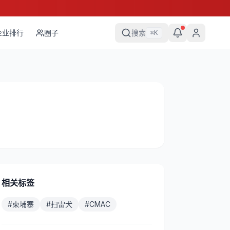
企业排行
圈子
搜索
⌘
K
相关标签
#
柬埔寨
#
扫雷犬
#
CMAC