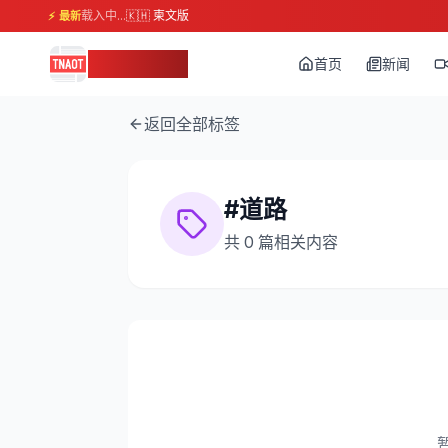
载入中...
🇰🇭 柬文版
⚡ 最新
柬埔寨头条
首页
新闻
返回全部标签
#
道路
共
0
篇相关内容