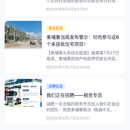
厅民间社会组织联盟论坛联合举办对话论
坛，旨在数字化时代加强民间社会组织能
2026年8月4日
21795
力，促进与基层政府的紧密合作。
商业投资
柬埔寨当局发布警示：切勿参与这6
个未获批住宅项目！
【柬埔寨头条综合报道】据柬媒7月27日
报道，柬埔寨房地产和抵押贷款业务监管
局发布公告，提醒广大民众提高警惕，切
2026年7月27日
26246
勿参与6个...
招聘信息
我们正在招聘——税务专员
诚聘一名合格的税务专员加入我们在金边
的团队 - 熟悉柬埔寨税法 -精通中文、英
文和高棉语 -有税务/会计经验者优先...
2026年5月27日
26531