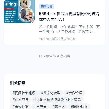
招聘信息
56B-Link 供应链管理有限公司诚聘
优秀人才加入！
🕐 工作时间：上午 8:30 - 下午 5:30（周
一至周六） 📍 工作地点：金边市 7
Makara 区...
2026年5月20日
28146
已显示全部
4
条内容
相关标签
#
民间社会组织
#
数字化转型
#
合作论坛
#
住宅项目
#
房地产和抵押贷款业务监管局
#
未经批准
#
贡布省
#
森索区
#
56B-Link