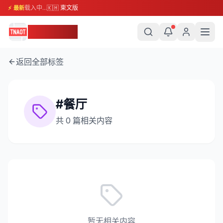
载入中...
🇰🇭 柬文版
⚡ 最新
柬埔寨头条
返回全部标签
#
餐厅
共
0
篇相关内容
暂无相关内容