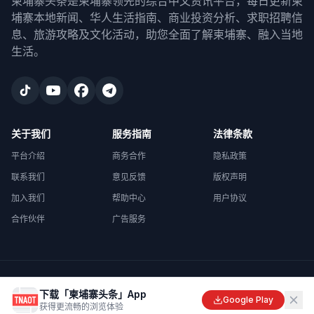
柬埔寨头条是柬埔寨领先的综合中文资讯平台，每日更新柬
埔寨本地新闻、华人生活指南、商业投资分析、求职招聘信
息、旅游攻略及文化活动，助您全面了解柬埔寨、融入当地
生活。
关于我们
服务指南
法律条款
平台介绍
商务合作
隐私政策
联系我们
意见反馈
版权声明
加入我们
帮助中心
用户协议
合作伙伴
广告服务
©
2026
柬埔寨头条
. All rights reserved.
下载「柬埔寨头条」App
Made with
in Cambodia
Google Play
获得更流畅的浏览体验