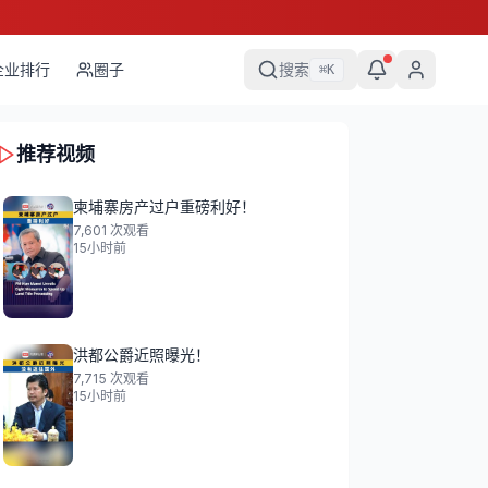
企业排行
圈子
搜索
⌘
K
推荐视频
柬埔寨房产过户重磅利好！
7,601
次观看
15小时前
洪都公爵近照曝光！
7,715
次观看
15小时前