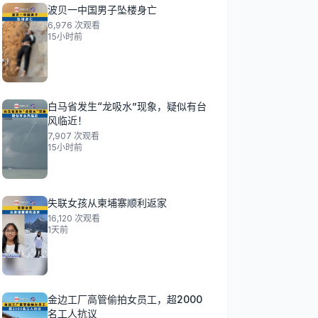
波贝一中国男子坠楼身亡
6,976
次观看
15小时前
白马省发生“龙吸水”现象，疑似有台
风临近！
7,907
次观看
15小时前
失联女孩从柬埔寨顺利返家
16,120
次观看
1天前
金边工厂高管偷拍女员工，超2000
名工人抗议