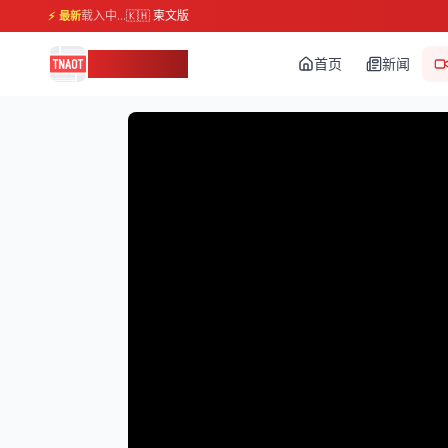
载入中...
🇰🇭 柬文版
⚡ 最新
柬埔寨头条
首页
新闻