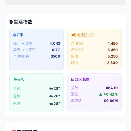
🌐 生活指数
💱
汇率
⛽
油价
(瑞尔/升)
美元 → 瑞尔
4,043
汽油 92
4,450
美元 → 人民币
6.77
汽油 95
5,450
🥇 黄金/克
$
509
柴油
5,250
LPG
2,300
🌤️
天气
📈
CSX 指数
指数
464.10
☁️
金边
28
°
涨跌
▲
+
0.42
%
☁️
暹粒
28
°
成交额
$9.69M
☁️
西港
28
°