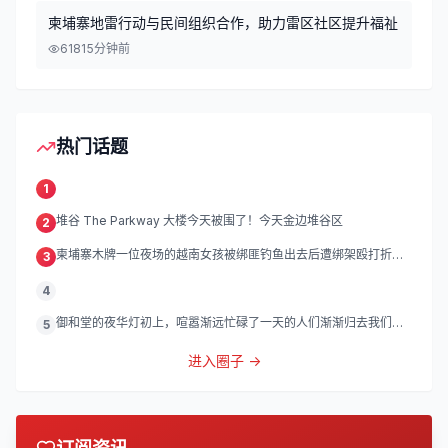
柬埔寨地雷行动与民间组织合作，助力雷区社区提升福祉
618
15分钟前
热门话题
1
堆谷 The Parkway 大楼今天被围了！今天金边堆谷区
2
柬埔寨木牌一位夜场的越南女孩被绑匪钓鱼出去后遭绑架殴打折
3
磨。
4
御和堂的夜华灯初上，喧嚣渐远忙碌了一天的人们渐渐归去我们的
5
灯
进入圈子 →