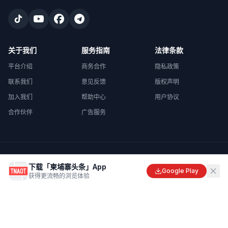
关于我们
服务指南
法律条款
平台介绍
商务合作
隐私政策
联系我们
意见反馈
版权声明
加入我们
帮助中心
用户协议
合作伙伴
广告服务
©
2026
柬埔寨头条
. All rights reserved.
下载「柬埔寨头条」App
Made with
in Cambodia
Google Play
获得更流畅的浏览体验