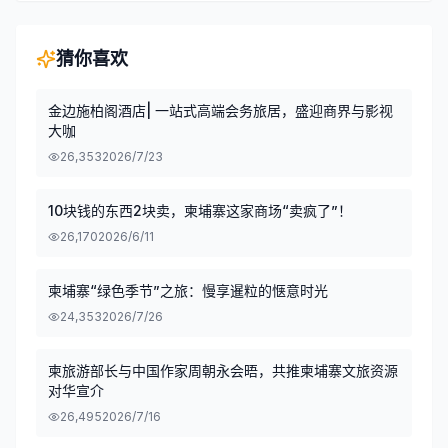
猜你喜欢
金边施柏阁酒店| 一站式高端会务旅居，盛迎商界与影视
大咖
26,353
2026/7/23
10块钱的东西2块卖，柬埔寨这家商场“卖疯了”！
26,170
2026/6/11
柬埔寨“绿色季节”之旅：慢享暹粒的惬意时光
24,353
2026/7/26
柬旅游部长与中国作家周朝永会晤，共推柬埔寨文旅资源
对华宣介
26,495
2026/7/16