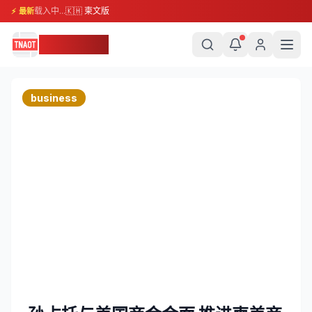
载入中...
🇰🇭 柬文版
⚡ 最新
柬埔寨头条
business