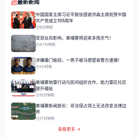
最新新闻
中国国家主席习近平致信感谢洪森主席祝贺中国
共产党成立105周年
9分钟前
受双台风影响，柬埔寨将迎来多雨天气！
47分钟前
涉嫌撬门偷窃，一男子被马德望省警方逮捕！
1小时前
柬埔寨地雷行动与民间组织合作，助力雷区社区
提升福祉
15分钟前
柬埔寨新闻部长：非法侵占领土无法改变法律边
界
17分钟前
查看更多 →