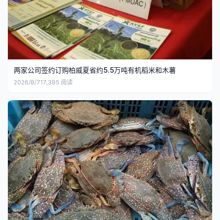
两家公司签约订购柏威夏省约5.5万吨有机稻米和木薯
2026/8/7
17,395
阅读