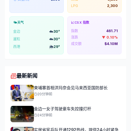
LPG
2,300
🌤️
天气
📈
CSX 指数
指数
461.71
☁️
金边
30
°
涨跌
▼
0.10
%
☁️
暹粒
30
°
成交额
$4.10M
🌦️
西港
29
°
最新新闻
柬埔寨首相洪玛奈会见马来西亚国防部长
20分钟前
金边一女子驾驶豪车失控撞灯杆
24分钟前
实居省宪兵队开通1292热线，提供24小时紧急