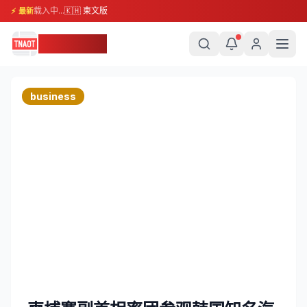
载入中...
🇰🇭 柬文版
⚡ 最新
柬埔寨头条
business