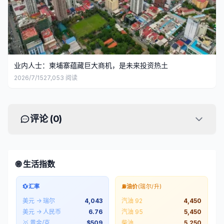
业内人士：柬埔寨蕴藏巨大商机，是未来投资热土
2026/7/15
27,053
阅读
评论 (
0
)
🌐 生活指数
💱
汇率
⛽
油价
(瑞尔/升)
美元 → 瑞尔
4,043
汽油 92
4,450
美元 → 人民币
6.76
汽油 95
5,450
🥇 黄金/克
$
509
柴油
5,250