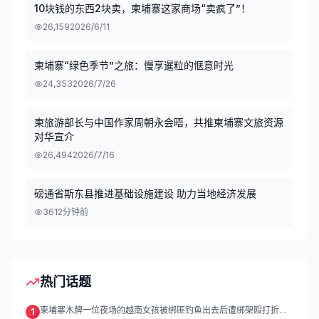
10块钱的东西2块卖，柬埔寨这家商场“卖疯了”！
26,159
2026/6/11
柬埔寨“绿色季节”之旅：慢享暹粒的惬意时光
24,353
2026/7/26
柬旅游部长与中国作家周朝永会晤，共推柬埔寨文旅资源
对华宣介
26,494
2026/7/16
磅通省斯东县推进基础设施建设 助力当地经济发展
36
12分钟前
热门话题
柬埔寨木牌一位夜场的越南女孩被绑匪钓鱼出去后遭绑架殴打折
1