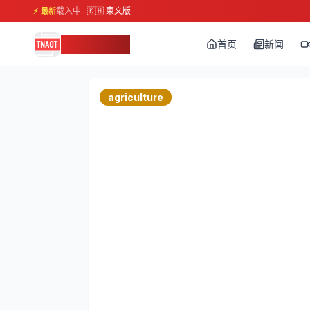
载入中...
🇰🇭 柬文版
⚡ 最新
柬埔寨头条
首页
新闻
agriculture