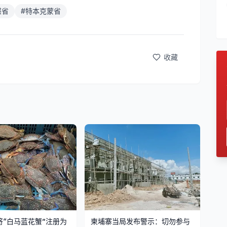
湛省
#
特本克蒙省
收藏
将“白马蓝花蟹”注册为
柬埔寨当局发布警示：切勿参与