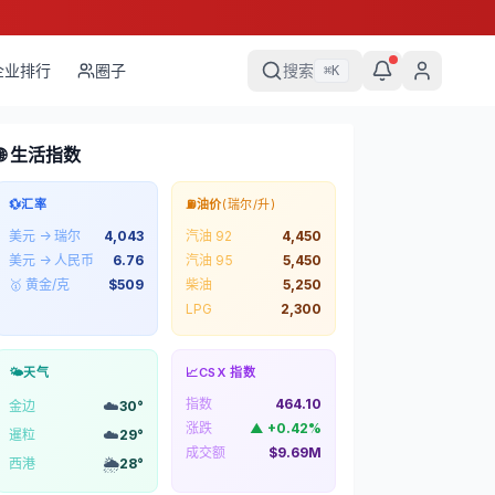
企业排行
圈子
搜索
⌘
K
🌐 生活指数
💱
汇率
⛽
油价
(瑞尔/升)
美元 → 瑞尔
4,043
汽油 92
4,450
美元 → 人民币
6.76
汽油 95
5,450
🥇 黄金/克
$
509
柴油
5,250
LPG
2,300
🌤️
天气
📈
CSX 指数
指数
464.10
☁️
金边
30
°
涨跌
▲
+
0.42
%
☁️
暹粒
29
°
成交额
$9.69M
🌦️
西港
28
°