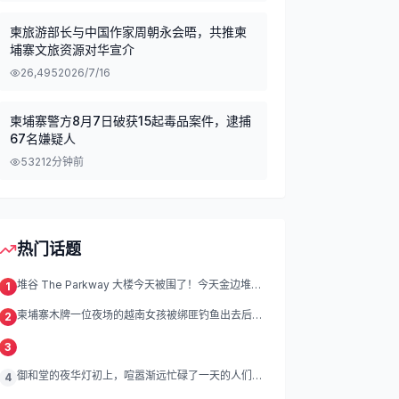
柬旅游部长与中国作家周朝永会晤，共推柬
埔寨文旅资源对华宣介
26,495
2026/7/16
柬埔寨警方8月7日破获15起毒品案件，逮捕
67名嫌疑人
532
12分钟前
热门话题
堆谷 The Parkway 大楼今天被围了！今天金边堆谷
1
区
柬埔寨木牌一位夜场的越南女孩被绑匪钓鱼出去后遭
2
绑架殴打折磨。
3
御和堂的夜华灯初上，喧嚣渐远忙碌了一天的人们渐
4
渐归去我们的灯