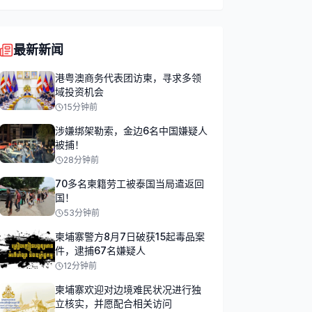
最新新闻
港粤澳商务代表团访柬，寻求多领
域投资机会
15分钟前
涉嫌绑架勒索，金边6名中国嫌疑人
被捕！
28分钟前
70多名柬籍劳工被泰国当局遣返回
国！
53分钟前
柬埔寨警方8月7日破获15起毒品案
件，逮捕67名嫌疑人
12分钟前
柬埔寨欢迎对边境难民状况进行独
立核实，并愿配合相关访问