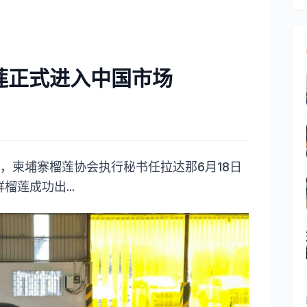
莲正式进入中国市场
，柬埔寨榴莲协会执行秘书任拉达那6月18日
榴莲成功出...