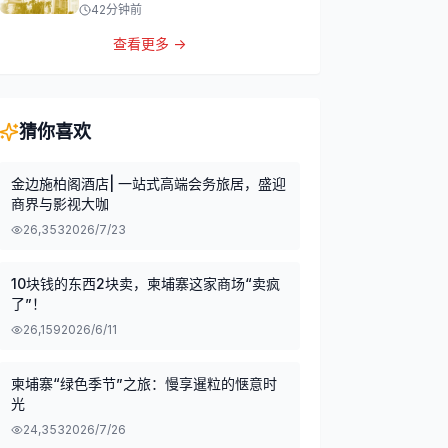
42分钟前
查看更多 →
猜你喜欢
金边施柏阁酒店| 一站式高端会务旅居，盛迎
商界与影视大咖
26,353
2026/7/23
10块钱的东西2块卖，柬埔寨这家商场“卖疯
了”！
26,159
2026/6/11
柬埔寨“绿色季节”之旅：慢享暹粒的惬意时
光
24,353
2026/7/26