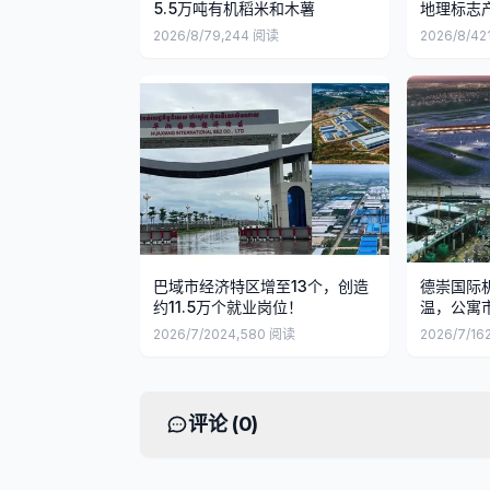
5.5万吨有机稻米和木薯
地理标志
2026/8/7
9,244
阅读
2026/8/4
2
巴域市经济特区增至13个，创造
德崇国际
约11.5万个就业岗位！
温，公寓
2026/7/20
24,580
阅读
2026/7/16
评论 (
0
)