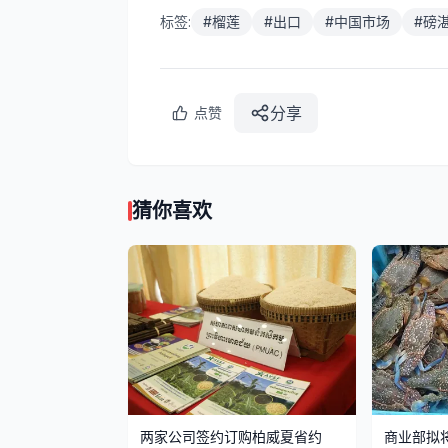
标签:
#
榴莲
#
出口
#
中国市场
#
磅
分享
点赞
猜你喜欢
两家公司签约订购柏威夏省约
商业部拟