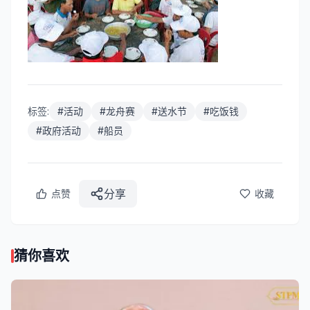
标签:
#
活动
#
龙舟赛
#
送水节
#
吃饭钱
#
政府活动
#
船员
分享
点赞
收藏
猜你喜欢