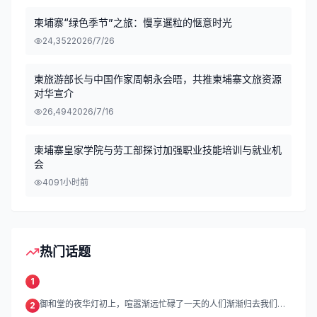
柬埔寨“绿色季节”之旅：慢享暹粒的惬意时光
24,352
2026/7/26
柬旅游部长与中国作家周朝永会晤，共推柬埔寨文旅资源
对华宣介
26,494
2026/7/16
柬埔寨皇家学院与劳工部探讨加强职业技能培训与就业机
会
409
1小时前
热门话题
1
御和堂的夜华灯初上，喧嚣渐远忙碌了一天的人们渐渐归去我们的
2