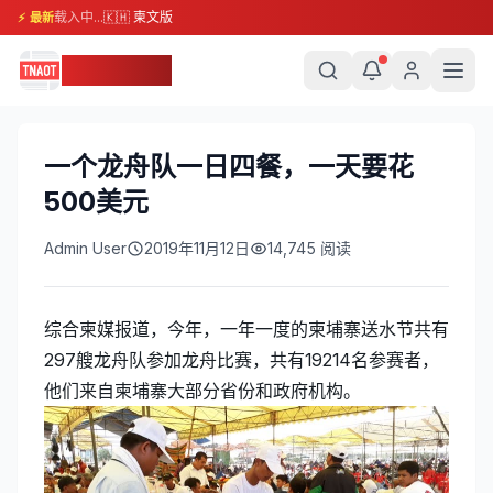
载入中...
🇰🇭 柬文版
⚡ 最新
柬埔寨头条
一个龙舟队一日四餐，一天要花
500美元
Admin User
2019年11月12日
14,745
阅读
综合柬媒报道，今年，一年一度的柬埔寨送水节共有
297艘龙舟队参加龙舟比赛，共有19214名参赛者，
他们来自柬埔寨大部分省份和政府机构。