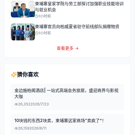
柬埔寨皇家学院与劳工部探讨加强职业技能培训
与就业机会
1小时前
柬埔寨官员向柏威夏省驻守前线部队捐赠物资
1小时前
查看更多 →
猜你喜欢
金边施柏阁酒店| 一站式高端会务旅居，盛迎商界与影视
大咖
26,352
2026/7/23
10块钱的东西2块卖，柬埔寨这家商场“卖疯了”！
26,159
2026/6/11