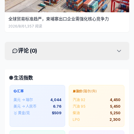
全球贸易标准趋严，柬埔寨出口企业需强化核心竞争力
2026/8/6
1,357
阅读
评论 (
0
)
🌐 生活指数
💱
汇率
⛽
油价
(瑞尔/升)
美元 → 瑞尔
4,044
汽油 92
4,450
美元 → 人民币
6.76
汽油 95
5,450
🥇 黄金/克
$
509
柴油
5,250
LPG
2,300