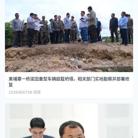
柬埔寨一桥梁因重型车辆超载坍塌，相关部门实地勘察并部署修
复
2026/8/6
726
阅读