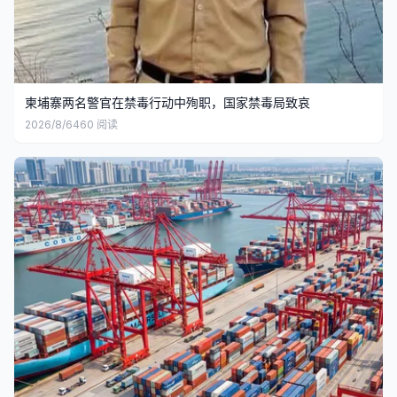
柬埔寨两名警官在禁毒行动中殉职，国家禁毒局致哀
2026/8/6
460
阅读