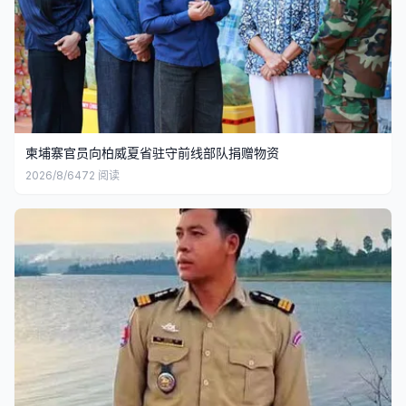
柬埔寨官员向柏威夏省驻守前线部队捐赠物资
2026/8/6
472
阅读