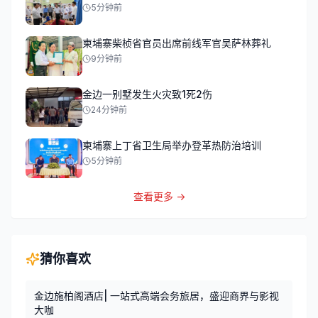
5分钟前
柬埔寨柴桢省官员出席前线军官吴萨林葬礼
9分钟前
金边一别墅发生火灾致1死2伤
24分钟前
柬埔寨上丁省卫生局举办登革热防治培训
5分钟前
查看更多 →
猜你喜欢
金边施柏阁酒店| 一站式高端会务旅居，盛迎商界与影视
大咖