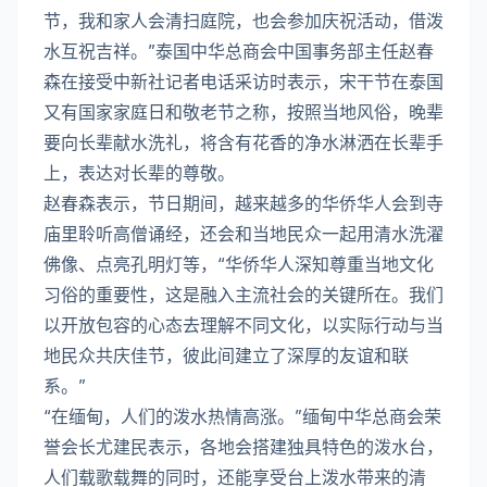
节，我和家人会清扫庭院，也会参加庆祝活动，借泼
水互祝吉祥。”泰国中华总商会中国事务部主任赵春
森在接受中新社记者电话采访时表示，宋干节在泰国
又有国家家庭日和敬老节之称，按照当地风俗，晚辈
要向长辈献水洗礼，将含有花香的净水淋洒在长辈手
上，表达对长辈的尊敬。
赵春森表示，节日期间，越来越多的华侨华人会到寺
庙里聆听高僧诵经，还会和当地民众一起用清水洗濯
佛像、点亮孔明灯等，“华侨华人深知尊重当地文化
习俗的重要性，这是融入主流社会的关键所在。我们
以开放包容的心态去理解不同文化，以实际行动与当
地民众共庆佳节，彼此间建立了深厚的友谊和联
系。”
“在缅甸，人们的泼水热情高涨。”缅甸中华总商会荣
誉会长尤建民表示，各地会搭建独具特色的泼水台，
人们载歌载舞的同时，还能享受台上泼水带来的清