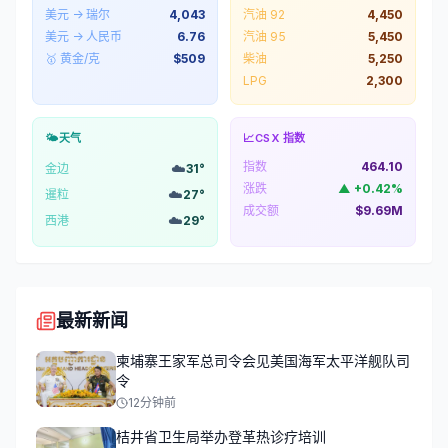
美元 → 瑞尔
4,043
汽油 92
4,450
美元 → 人民币
6.76
汽油 95
5,450
🥇 黄金/克
$
509
柴油
5,250
LPG
2,300
🌤️
天气
📈
CSX 指数
指数
464.10
☁️
金边
31
°
涨跌
▲
+
0.42
%
☁️
暹粒
27
°
成交额
$9.69M
☁️
西港
29
°
最新新闻
柬埔寨王家军总司令会见美国海军太平洋舰队司
令
12分钟前
桔井省卫生局举办登革热诊疗培训