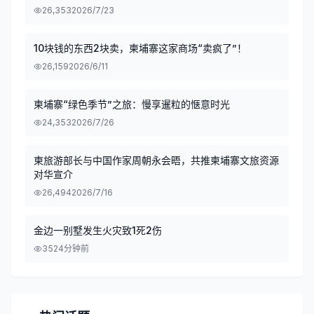
26,353
2026/7/23
10块钱的东西2块卖，柬埔寨这家商场“卖疯了”！
26,159
2026/6/11
柬埔寨“绿色季节”之旅：慢享暹粒的惬意时光
24,353
2026/7/26
柬旅游部长与中国作家周朝永会晤，共推柬埔寨文旅资源
对华宣介
26,494
2026/7/16
金边一别墅发生火灾致1死2伤
35
24分钟前