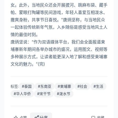
女。此外，当地民众还会开展拔河、跳麻布袋、藏手
帕、蒙眼打陶罐等民间游戏，年轻人喜爱互相泼水、
撒爽身粉，共享节日喜悦。”唐炳坚称，与当地民众
一起体验传统新年气氛，入乡随俗是感受当地风土人
情的最佳时刻。
唐炳坚说：“作为双语媒体平台，我们会全面报道柬
埔寨新年期间各举办城市的盛况，运用图文、视频等
多种展示方式，让读者能更深入地了解和感受柬埔寨
文化的魅力。”(完)
标签:
#
泰国
#
东南亚
#
柬埔寨
#
社会
#
生活
#
华人华侨
#
宋干节
#
泼水节
分享
点赞
收藏