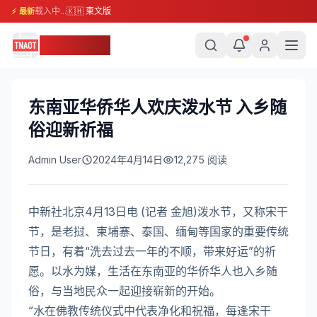
载入中...
🇰🇭 柬文版
⚡ 最新
柬埔寨头条
东南亚华侨华人欢庆泼水节 入乡随
俗迎新祈福
Admin User
2024年4月14日
12,275
阅读
中新社北京4月13日电 (记者 金旭)泼水节，又称宋干
节，是老挝、柬埔寨、泰国、缅甸等国家的重要传统
节日，有着“洗去过去一年的不顺，带来好运”的祈
愿。以水为媒，生活在东南亚的华侨华人也入乡随
俗，与当地民众一起迎接崭新的开始。
“水在佛教传统仪式中代表净化和祝福，每逢宋干