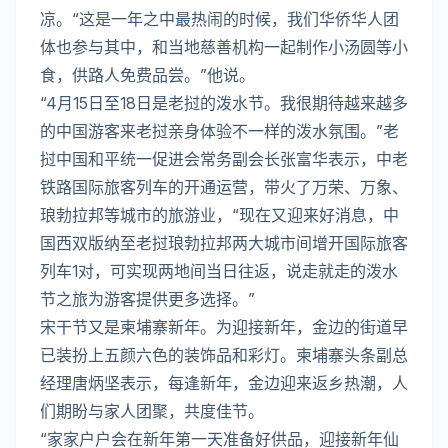
凉。“这是一年之中最热闹的时候，我们华侨华人团
体也参与其中，和当地慈善机构一起制作小汤圆等小
食，供路人免费品尝。”他说。
“4月15日至18日是老挝的泼水节。我很期待越来越多
的中国游客来老挝亲身体验不一样的泼水氛围。”老
挝中国和平统一促进会常务副会长张富华表示，中老
铁路国际旅客列车的开通运营，带火了万荣、万象、
琅勃拉邦等城市的旅游业，“现在又迎来好消息，中
国西双版纳至老挝琅勃拉邦两大城市间增开国际旅客
列车1对，可实现两地间当日往返，说走就走的泼水
节之旅为游客提供更多选择。”
宋干节又是柬埔寨新年。为迎接新年，金边的街道早
已装扮上五颜六色的装饰品和彩灯。柬埔寨头条副总
经理唐炳坚表示，每逢新年，金边迎来返乡热潮，人
们期盼与家人团聚，共度佳节。
“家家户户会在新年第一天准备好供品，迎接新年仙