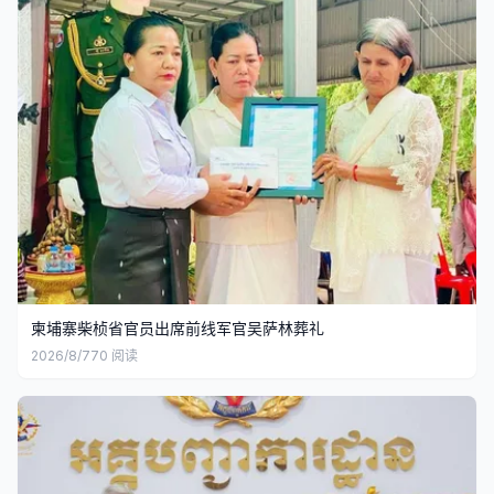
柬埔寨柴桢省官员出席前线军官吴萨林葬礼
2026/8/7
70
阅读