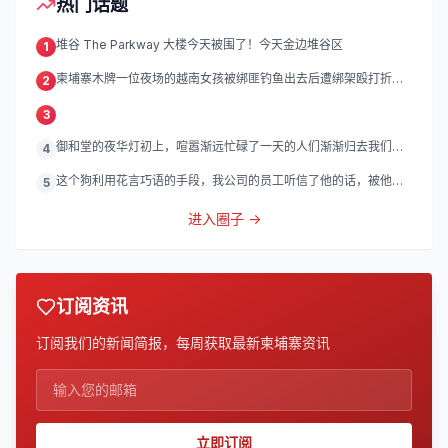
热门话题
堆谷 The Parkway 大楼今天被围了！今天金边堆谷区
1
柬埔寨木牌一位夜场的越南女孩被绑匪钓鱼出去后遭绑架殴打折
2
磨。
3
御和堂的夜华灯初上，喧嚣渐远忙碌了一天的人们渐渐归去我们的
4
灯
这个狗利用花言巧语的手段，我公司的员工听信了他的话，被他带
5
到
进入圈子 →
订阅资讯
订阅我们的新闻简报，每周获取最新柬埔寨资讯
立即订阅