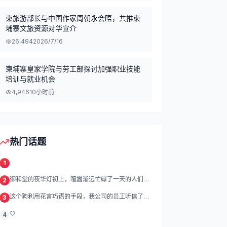
柬旅游部长与中国作家周朝永会晤，共推柬
埔寨文旅资源对华宣介
26,494
2026/7/16
柬埔寨皇家学院与劳工部探讨加强职业技能
培训与就业机会
4,946
10小时前
热门话题
1
御和堂的夜华灯初上，喧嚣渐远忙碌了一天的人们渐
2
渐归去我们的灯
这个狗利用花言巧语的手段，我公司的员工听信了他
3
的话，被他带到
🤍
4