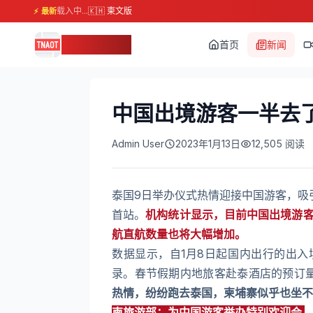
载入中...
🇰🇭 柬文版
⚡ 最新
柬埔寨头条
首页
新闻
中国出境游客一半去了泰
Admin User
2023年1月13日
12,505
阅读
泰国9日举办仪式热情迎接中国游客，吸
首站。
机构统计显示，目前中国出境游客
航直航数量也将大幅增加。
数据显示，自1月8日起国内出行的出入
录。春节假期内地旅客赴泰酒店的预订量
热情，纷纷跑去泰国，柬埔寨似乎也坐不
柬旅游部：为中国游客举办特别欢迎会