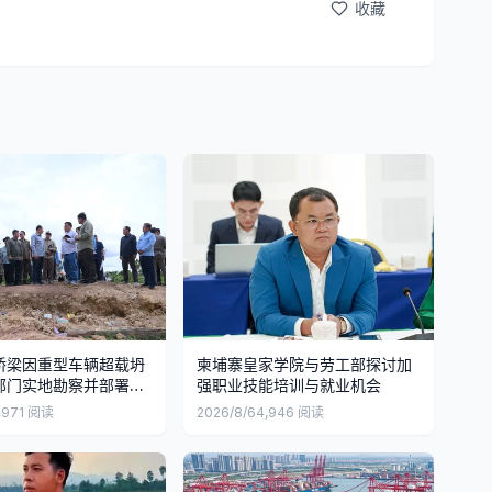
收藏
桥梁因重型车辆超载坍
柬埔寨皇家学院与劳工部探讨加
部门实地勘察并部署修
强职业技能培训与就业机会
,971
阅读
2026/8/6
4,946
阅读