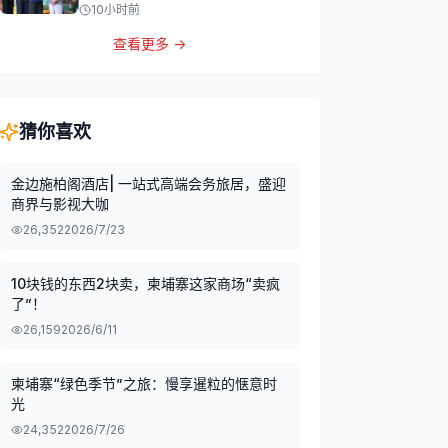
10小时前
查看更多 →
猜你喜欢
金边施柏阁酒店| 一站式高端会务旅居，盛迎
商界与影视大咖
26,352
2026/7/23
10块钱的东西2块卖，柬埔寨这家商场“卖疯
了”！
26,159
2026/6/11
柬埔寨“绿色季节”之旅：慢享暹粒的惬意时
光
24,352
2026/7/26