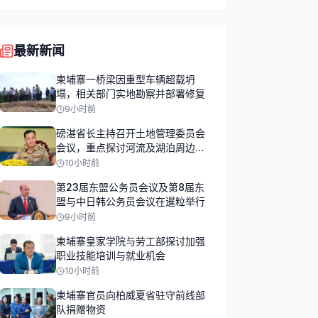
最新新闻
柬埔寨一桥梁因重型车辆超载坍
塌，相关部门实地勘察并部署修复
9小时前
磅湛省长主持召开土地管理委员会
会议，重点探讨河流及湖泊周边土
地占用问题
10小时前
第23届东盟公务员会议及第8届东
盟与中日韩公务员会议在暹粒举行
9小时前
柬埔寨皇家学院与劳工部探讨加强
职业技能培训与就业机会
10小时前
柬埔寨官员向柏威夏省驻守前线部
队捐赠物资