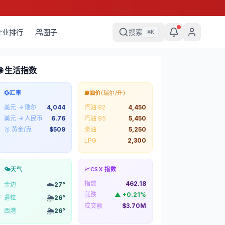
企业排行
圈子
搜索
⌘
K
🌐 生活指数
💱
汇率
⛽
油价
(瑞尔/升)
美元 → 瑞尔
4,044
汽油 92
4,450
美元 → 人民币
6.76
汽油 95
5,450
🥇 黄金/克
$
509
柴油
5,250
LPG
2,300
🌤️
天气
📈
CSX 指数
指数
462.18
☁️
金边
27
°
涨跌
▲
+
0.21
%
🌦️
暹粒
26
°
成交额
$3.70M
🌦️
西港
26
°