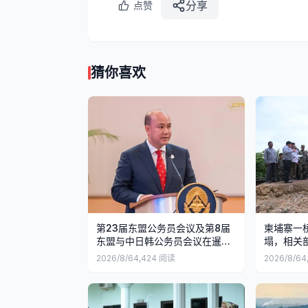
分享
点赞
猜你喜欢
第23届东盟公务员会议及第8届
柬埔寨一
东盟与中日韩公务员会议在暹粒
塌，相关
举行
复
2026/8/6
4,424
阅读
2026/8/6
4